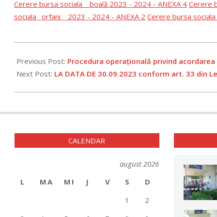
Cerere bursa sociala _ boală 2023 - 2024 - ANEXA 4
Cerere b
sociala _orfani _ 2023 - 2024 - ANEXA 2
Cerere bursa social
2023-
09-
Previous Post:
Procedura operațională privind acordarea 
18
Next Post:
LA DATA DE 30.09.2023 conform art. 33 din 
CALENDAR
august 2026
L
MA
MI
J
V
S
D
1
2