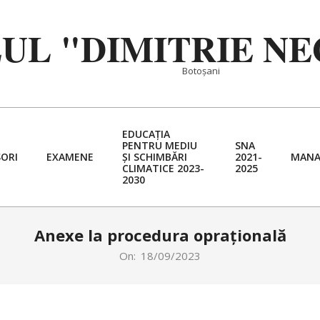
EUL "DIMITRIE N
Botoșani
EDUCAȚIA
PENTRU MEDIU
SNA
ORI
EXAMENE
ȘI SCHIMBĂRI
2021-
MANA
Primary
CLIMATICE 2023-
2025
2030
Navigation
Menu
Anexe la procedura oprațională
On:
18/09/2023