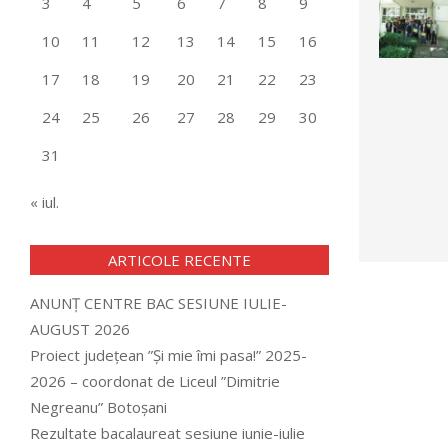
3
4
5
6
7
8
9
10
11
12
13
14
15
16
17
18
19
20
21
22
23
24
25
26
27
28
29
30
31
« iul.
ARTICOLE RECENTE
ANUNȚ CENTRE BAC SESIUNE IULIE-
AUGUST 2026
Proiect județean ”Și mie îmi pasa!” 2025-
2026 – coordonat de Liceul ”Dimitrie
Negreanu” Botoșani
Rezultate bacalaureat sesiune iunie-iulie