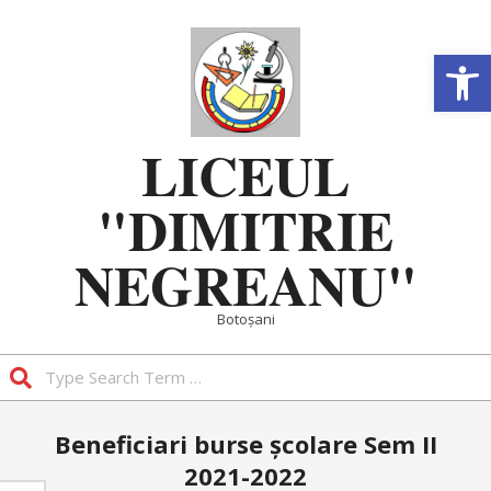
Skip
to
Deschide b
content
LICEUL
"DIMITRIE
NEGREANU"
Botoșani
Search
Primary
Beneficiari burse școlare Sem II
Navigation
2021-2022
Menu