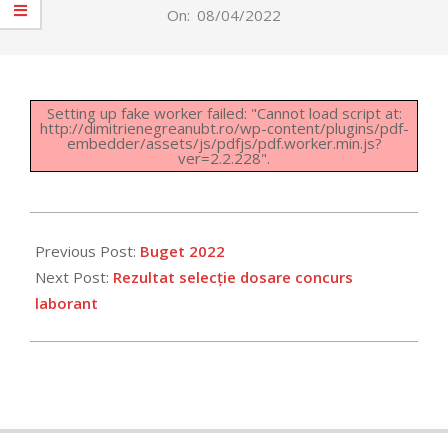
On:
08/04/2022
Setting up fake worker failed: "Cannot load script at:
http://dimitrienegreanubt.ro/wp-content/plugins/pdf-
embedder/assets/js/pdfjs/pdf.worker.min.js?
ver=2.2.228".
2022-
04-
Previous Post:
Buget 2022
08
Next Post:
Rezultat selecție dosare concurs
laborant