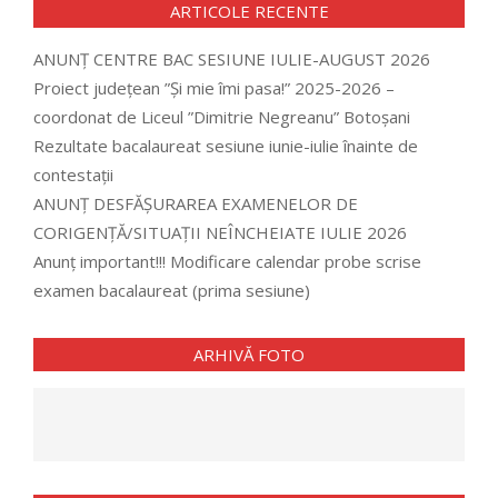
ARTICOLE RECENTE
ANUNȚ CENTRE BAC SESIUNE IULIE-AUGUST 2026
Proiect județean ”Și mie îmi pasa!” 2025-2026 –
coordonat de Liceul ”Dimitrie Negreanu” Botoșani
Rezultate bacalaureat sesiune iunie-iulie înainte de
contestații
ANUNȚ DESFĂȘURAREA EXAMENELOR DE
CORIGENȚĂ/SITUAȚII NEÎNCHEIATE IULIE 2026
Anunț important!!! Modificare calendar probe scrise
examen bacalaureat (prima sesiune)
ARHIVĂ FOTO