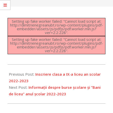
Setting up fake worker failed: "Cannot load script at:
http://dimitrienegreanubt.ro/wp-content/plugins/pdf-
embedder/assets/js/pdfjs/pdf.worker.min.js?
ver=2.2.228".
Setting up fake worker failed: "Cannot load script at:
http://dimitrienegreanubt.ro/wp-content/plugins/pdf-
embedder/assets/js/pdfjs/pdf.worker.min.js?
ver=2.2.228".
2022-
08-
Previous Post:
Inscriere clasa a IX-a liceu an scolar
29
2022-2023
Next Post:
Informații despre burse școlare și ”Bani
de liceu” anul școlar 2022-2023