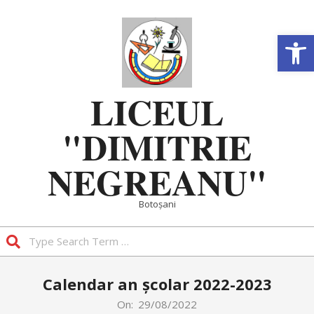
Skip
to
Deschide b
content
LICEUL
"DIMITRIE
NEGREANU"
Botoșani
Search
Primary
Calendar an școlar 2022-2023
Navigation
Menu
On:
29/08/2022