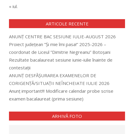
« iul.
ARTICOLE RECENTE
ANUNȚ CENTRE BAC SESIUNE IULIE-AUGUST 2026
Proiect județean ”Și mie îmi pasa!” 2025-2026 –
coordonat de Liceul ”Dimitrie Negreanu” Botoșani
Rezultate bacalaureat sesiune iunie-iulie înainte de
contestații
ANUNȚ DESFĂȘURAREA EXAMENELOR DE
CORIGENȚĂ/SITUAȚII NEÎNCHEIATE IULIE 2026
Anunț important!!! Modificare calendar probe scrise
examen bacalaureat (prima sesiune)
ARHIVĂ FOTO