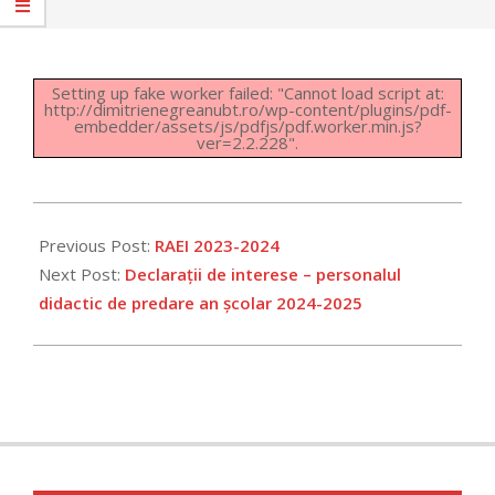
Setting up fake worker failed: "Cannot load script at:
http://dimitrienegreanubt.ro/wp-content/plugins/pdf-
embedder/assets/js/pdfjs/pdf.worker.min.js?
ver=2.2.228".
2025-
01-
Previous Post:
RAEI 2023-2024
22
Next Post:
Declarații de interese – personalul
didactic de predare an școlar 2024-2025