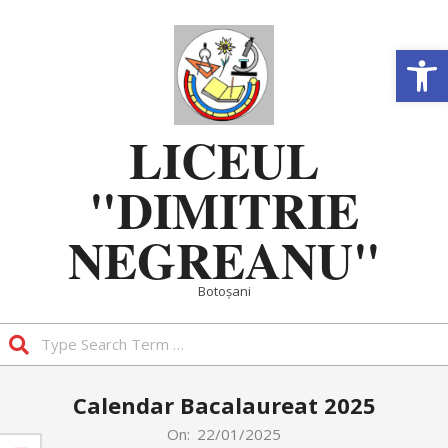
Skip
to
Deschide b
content
LICEUL
"DIMITRIE
NEGREANU"
Botoșani
Search
Primary
Calendar Bacalaureat 2025
Navigation
Menu
On:
22/01/2025