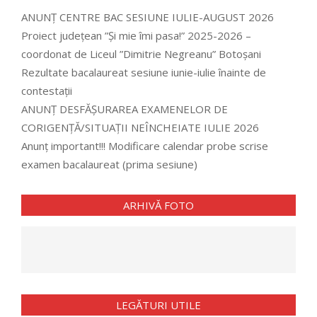
ANUNȚ CENTRE BAC SESIUNE IULIE-AUGUST 2026
Proiect județean ”Și mie îmi pasa!” 2025-2026 –
coordonat de Liceul ”Dimitrie Negreanu” Botoșani
Rezultate bacalaureat sesiune iunie-iulie înainte de
contestații
ANUNȚ DESFĂȘURAREA EXAMENELOR DE
CORIGENȚĂ/SITUAȚII NEÎNCHEIATE IULIE 2026
Anunț important!!! Modificare calendar probe scrise
examen bacalaureat (prima sesiune)
ARHIVĂ FOTO
LEGĂTURI UTILE