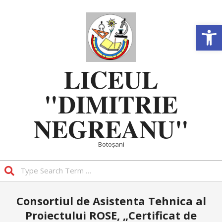
Skip
to
Deschide b
content
LICEUL
"DIMITRIE
NEGREANU"
Botoșani
Search
Primary
Consortiul de Asistenta Tehnica al
Navigation
Proiectului ROSE, „Certificat de
Menu