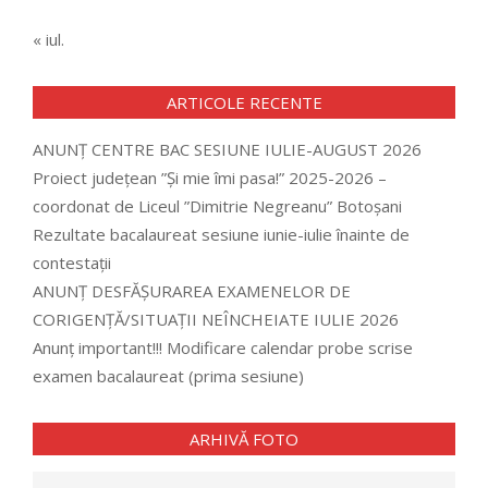
« iul.
ARTICOLE RECENTE
ANUNȚ CENTRE BAC SESIUNE IULIE-AUGUST 2026
Proiect județean ”Și mie îmi pasa!” 2025-2026 –
coordonat de Liceul ”Dimitrie Negreanu” Botoșani
Rezultate bacalaureat sesiune iunie-iulie înainte de
contestații
ANUNȚ DESFĂȘURAREA EXAMENELOR DE
CORIGENȚĂ/SITUAȚII NEÎNCHEIATE IULIE 2026
Anunț important!!! Modificare calendar probe scrise
examen bacalaureat (prima sesiune)
ARHIVĂ FOTO