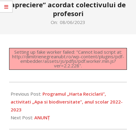
apreciere” acordat colectivului de
profesori
On:
08/06/2023
Setting up fake worker failed: "Cannot load script at:
http://dimitrienegreanubt.ro/wp-content/plugins/pdf-
embedder/assets/js/pdfjs/pdf.worker.min.js?
ver=2.2.228".
2023-
06-
Previous Post:
Programul „Harta Reciclarii”,
08
activitati „Apa si biodiversitate”, anul scolar 2022-
2023
Next Post:
ANUNȚ