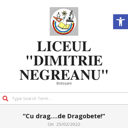
Skip
to
Deschide b
content
LICEUL
"DIMITRIE
NEGREANU"
Botoșani
Search
Primary
”Cu drag….de Dragobete!”
Navigation
Menu
On:
25/02/2022