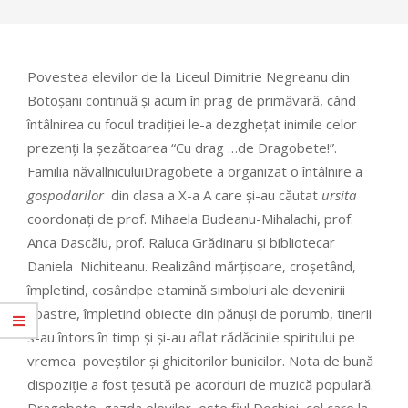
Povestea elevilor de la Liceul Dimitrie Negreanu din
Botoșani continuă și acum în prag de primăvară, când
întâlnirea cu focul tradiției le-a dezghețat inimile celor
prezenți la șezătoarea “Cu drag …de Dragobete!”.
Familia năvallniculuiDragobete a organizat o întâlnire a
gospodarilor
din clasa a X-a A care și-au căutat
ursita
coordonați de prof. Mihaela Budeanu-Mihalachi, prof.
Anca Dascălu, prof. Raluca Grădinaru și bibliotecar
Daniela Nichiteanu. Realizând mărțișoare, croșetând,
împletind, cosândpe etamină simboluri ale devenirii
noastre, împletind obiecte din pănuși de porumb, tinerii
s-au întors în timp și și-au aflat rădăcinile spiritului pe
vremea poveștilor și ghicitorilor bunicilor. Nota de bună
dispoziție a fost țesută pe acorduri de muzică populară.