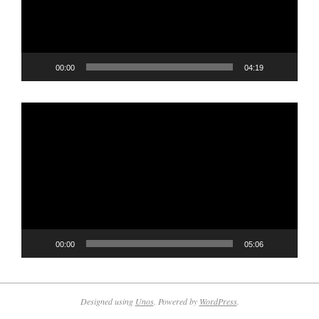
00:00
04:19
Player
video
00:00
05:06
Designed using
Unos
. Powered by
WordPress
.