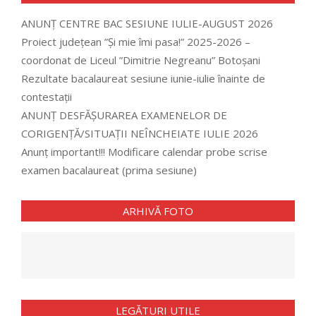
ANUNȚ CENTRE BAC SESIUNE IULIE-AUGUST 2026
Proiect județean ”Și mie îmi pasa!” 2025-2026 –
coordonat de Liceul ”Dimitrie Negreanu” Botoșani
Rezultate bacalaureat sesiune iunie-iulie înainte de
contestații
ANUNȚ DESFĂȘURAREA EXAMENELOR DE
CORIGENȚĂ/SITUAȚII NEÎNCHEIATE IULIE 2026
Anunț important!!! Modificare calendar probe scrise
examen bacalaureat (prima sesiune)
ARHIVĂ FOTO
LEGĂTURI UTILE