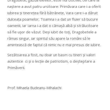
Dragobete, gazda elevilor, este fiul Dochiei, cel care la
naștere a avut patru ursitoare: Primăvara care i-a oferit
iubirea și tinerețea fără bătrânețe, Vara care i-a dăruit
dulceața poamelor, Toamna i-a dat un fluier să bucure
oamenii, iar Iarna i-a dat o cămașă albă și strălucitoare
să fie ușor de văzut. Deși iubit de toți, Dragobetele a
rămas singur, iar spiritul său apare la români să le
amintească de faptul că nimic nu e mai presus de iubire.
Sezătoarea a fost, nu doar un basm cu tineri și valori
autentice ci și o lecție de patriotism, o deșteptare a
Primăverii.
Prof. Mihaela Budeanu-Mihalachi