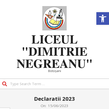
Skip
to
Deschide b
content
LICEUL
"DIMITRIE
NEGREANU"
Botoșani
Search
Primary
Declaratii 2023
Navigation
Menu
On:
15/06/2023