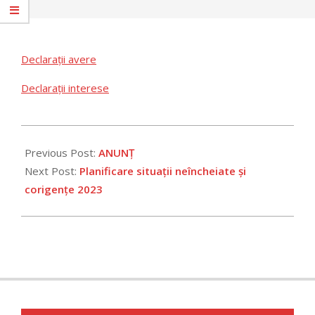
Declarații avere
Declarații interese
2023-
06-
Previous Post:
ANUNȚ
15
Next Post:
Planificare situații neîncheiate și
corigențe 2023