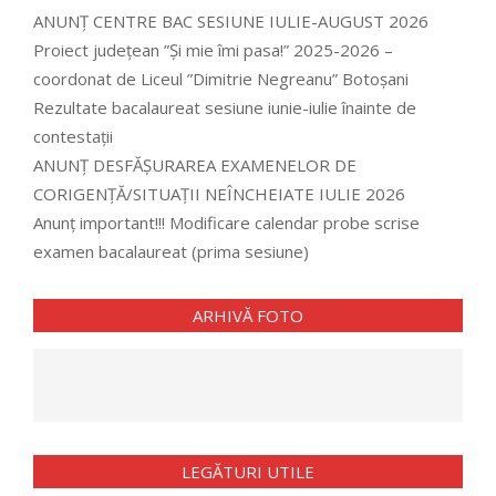
ANUNȚ CENTRE BAC SESIUNE IULIE-AUGUST 2026
Proiect județean ”Și mie îmi pasa!” 2025-2026 –
coordonat de Liceul ”Dimitrie Negreanu” Botoșani
Rezultate bacalaureat sesiune iunie-iulie înainte de
contestații
ANUNȚ DESFĂȘURAREA EXAMENELOR DE
CORIGENȚĂ/SITUAȚII NEÎNCHEIATE IULIE 2026
Anunț important!!! Modificare calendar probe scrise
examen bacalaureat (prima sesiune)
ARHIVĂ FOTO
LEGĂTURI UTILE