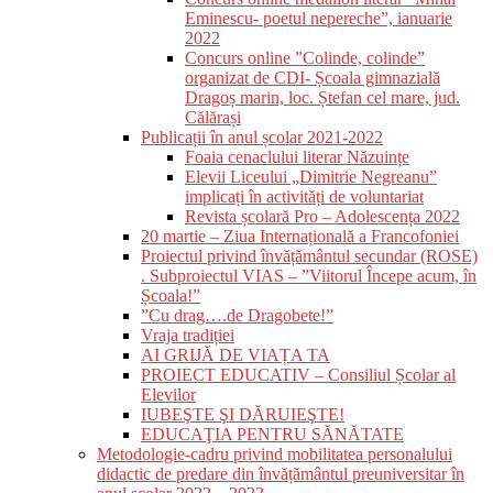
Eminescu- poetul nepereche”, ianuarie
2022
Concurs online ”Colinde, colinde”
organizat de CDI- Școala gimnazială
Dragoș marin, loc. Ștefan cel mare, jud.
Călărași
Publicații în anul școlar 2021-2022
Foaia cenaclului literar Năzuințe
Elevii Liceului „Dimitrie Negreanu”
implicați în activități de voluntariat
Revista școlară Pro – Adolescența 2022
20 martie – Ziua Internațională a Francofoniei
Proiectul privind învățământul secundar (ROSE)
. Subproiectul VIAS – ”Viitorul Începe acum, în
Școala!”
”Cu drag….de Dragobete!”
Vraja tradiției
AI GRIJĂ DE VIAȚA TA
PROIECT EDUCATIV – Consiliul Școlar al
Elevilor
IUBEŞTE ŞI DĂRUIEŞTE!
EDUCAŢIA PENTRU SĂNĂTATE
Metodologie-cadru privind mobilitatea personalului
didactic de predare din învățământul preuniversitar în