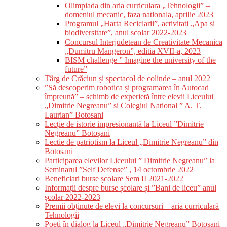
Olimpiada din aria curriculara „Tehnologii” –
domeniul mecanic, faza nationala, aprilie 2023
Programul „Harta Reciclarii”, activitati „Apa si
biodiversitate”, anul scolar 2022-2023
Concursul Interjudetean de Creativitate Mecanica
„Dumitru Mangeron”, editia XVII-a, 2023
BISM challenge ” Imagine the university of the
future”
Târg de Crăciun și spectacol de colinde – anul 2022
”Să descoperim robotica și programarea în Autocad
împreună” – schimb de experieță între elevii Liceului
„Dimitrie Negreanu” si Colegiul National ” A. T.
Laurian” Botosani
Lecție de istorie impresionantă la Liceul ”Dimitrie
Negreanu” Botoșani
Lectie de patriotism la Liceul „Dimitrie Negreanu” din
Botosani
Participarea elevilor Liceului ” Dimitrie Negreanu” la
Seminarul ”Self Defense” , 14 octombrie 2022
Beneficiari burse școlare Sem II 2021-2022
Informații despre burse școlare și ”Bani de liceu” anul
școlar 2022-2023
Premii obținute de elevi la concursuri – aria curriculară
Tehnologii
Poeți în dialog la Liceul „Dimitrie Negreanu” Botoșani