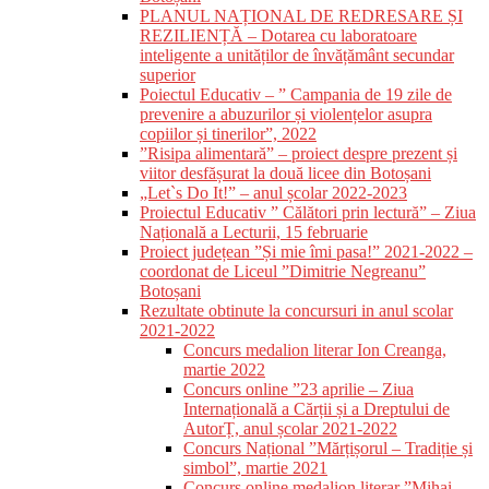
PLANUL NAȚIONAL DE REDRESARE ȘI
REZILIENȚĂ – Dotarea cu laboratoare
inteligente a unităților de învățământ secundar
superior
Poiectul Educativ – ” Campania de 19 zile de
prevenire a abuzurilor și violențelor asupra
copiilor și tinerilor”, 2022
”Risipa alimentară” – proiect despre prezent și
viitor desfășurat la două licee din Botoșani
„Let`s Do It!” – anul școlar 2022-2023
Proiectul Educativ ” Călători prin lectură” – Ziua
Națională a Lecturii, 15 februarie
Proiect județean ”Și mie îmi pasa!” 2021-2022 –
coordonat de Liceul ”Dimitrie Negreanu”
Botoșani
Rezultate obtinute la concursuri in anul scolar
2021-2022
Concurs medalion literar Ion Creanga,
martie 2022
Concurs online ”23 aprilie – Ziua
Internațională a Cărții și a Dreptului de
AutorȚ, anul școlar 2021-2022
Concurs Național ”Mărțișorul – Tradiție și
simbol”, martie 2021
Concurs online medalion literar ”Mihai