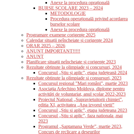
Anexe la procedura oprațională
BURSE ȘCOLARE 2023 – 2024
METODOLOGIE
Procedura operațională privind acordarea
burselor școlare
Anexe la procedura oprațională
Programare examene corigențe 2025
Calendar situații neîncheiate și corigențe 2024
ORAR 2025 – 2026
ANUNȚ IMPORTANT!!!!!
ANUNȚ
Planificare situații neîncheiate și corigențe 2023
Rezultate obținute la olimpiade și concursuri, 2024
Concursul „Știu și aplic”, etapa județeană 2024
Rezultate obtinute la olimpiade si consursuri, 2023
Concursul regional ”Mari români”, martie 2023
Asociația Arlechino Moldova, diplome pentru
activități de voluntariat, anul școlar 2022-2023
Proiectul National „Supravietuitorii chimiei”,
editia XI, activitatea „Apa izvorul vietii”
Concursul „Stiu si aplic”, etapa judeteana 2023
Concursul „Stiu si aplic”, faza nationala ,mai
2023
Programul „Saptamana Verde”, martie 2023,
Concurs de reclicare a deseurilor