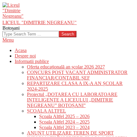
Skip
to
content
LICEUL "DIMITRIE NEGREANU"
Botoșani
Search
Primary
Menu
Navigation
Acasa
Menu
Despre noi
Informatii publice
Oferta educațională an școlar 2026 2027
CONCURS POST VACANT ADMINISTRATOR
FINANCIAR/CONTABIL ȘEF
REPARTIZARE CLASA A IX-A AN ȘCOLAR
2024-2025
Proiectul „DOTAREA CU LABORATOARE
INTELIGENTE A LICEULUI „DIMITRIE
NEGREANU” BOTOȘANI”
ȘCOALA ALTFEL
Școala Altfel 2025 – 2026
Școala Altfel 2024 – 2025
Școala Altfel 2023 – 2024
ANUNȚ UTILIZARE TEREN DE SPORT