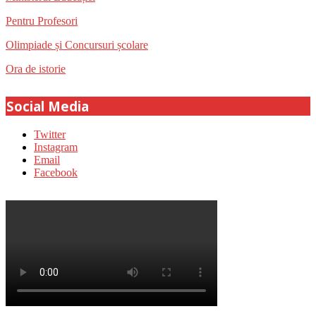
Pentru Profesori
Olimpiade și Concursuri școlare
Ora de istorie
Social Media
Twitter
Instagram
Email
Facebook