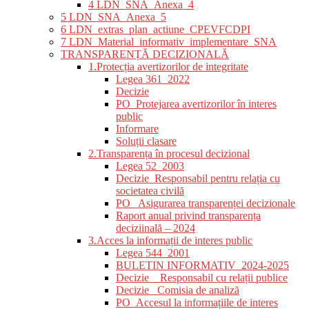
4 LDN_SNA_Anexa_4
5 LDN_SNA_Anexa_5
6 LDN_extras_plan_actiune_CPEVFCDPI
7 LDN_Material_informativ_implementare_SNA
TRANSPARENȚĂ DECIZIONALĂ
1.Protecția avertizorilor de integritate
Legea 361_2022
Decizie
PO_Protejarea avertizorilor în interes
public
Informare
Soluții clasare
2.Transparența în procesul decizional
Legea 52_2003
Decizie_Responsabil pentru relația cu
societatea civilă
PO_ Asigurarea transparenței decizionale
Raport anual privind transparența
deciziinală – 2024
3.Acces la informații de interes public
Legea 544_2001
BULETIN INFORMATIV_2024-2025
Decizie _ Responsabil cu relații publice
Decizie_ Comisia de analiză
PO_Accesul la informațiile de interes