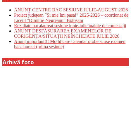
ANUNȚ CENTRE BAC SESIUNE IULIE-AUGUST 2026
Proiect județean ”Și mie îmi pasa!” 2025-2026 – coordonat de
Liceul ”Dimitrie Negreanu” Botoșani
Rezultate bacalaureat sesiune iunie-iulie înainte de contestații
ANUNȚ DESFĂȘURAREA EXAMENELOR DE
CORIGENȚĂ/SITUAȚII NEÎNCHEIATE IULIE 2026
Anunț important!!! Modificare calendar probe scrise examen
bacalaureat (prima sesiune)
Arhivă foto