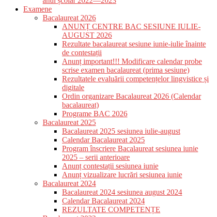
anul școlar 2022—2023
Examene
Bacalaureat 2026
ANUNȚ CENTRE BAC SESIUNE IULIE-
AUGUST 2026
Rezultate bacalaureat sesiune iunie-iulie înainte
de contestații
Anunț important!!! Modificare calendar probe
scrise examen bacalaureat (prima sesiune)
Rezultatele evaluării competențelor lingvistice și
digitale
Ordin organizare Bacalaureat 2026 (Calendar
bacalaureat)
Programe BAC 2026
Bacalaureat 2025
Bacalaureat 2025 sesiunea iulie-august
Calendar Bacalaureat 2025
Program înscriere Bacalaureat sesiunea iunie
2025 – serii anterioare
Anunț contestații sesiunea iunie
Anunț vizualizare lucrări sesiunea iunie
Bacalaureat 2024
Bacalaureat 2024 sesiunea august 2024
Calendar Bacalaureat 2024
REZULTATE COMPETENȚE