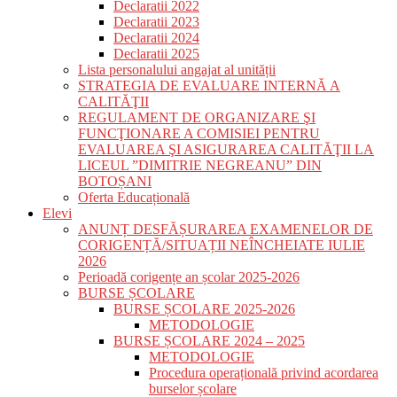
Declaratii 2022
Declaratii 2023
Declaratii 2024
Declaratii 2025
Lista personalului angajat al unității
STRATEGIA DE EVALUARE INTERNĂ A
CALITĂŢII
REGULAMENT DE ORGANIZARE ŞI
FUNCŢIONARE A COMISIEI PENTRU
EVALUAREA ŞI ASIGURAREA CALITĂŢII LA
LICEUL ”DIMITRIE NEGREANU” DIN
BOTOȘANI
Oferta Educațională
Elevi
ANUNȚ DESFĂȘURAREA EXAMENELOR DE
CORIGENȚĂ/SITUAȚII NEÎNCHEIATE IULIE
2026
Perioadă corigențe an școlar 2025-2026
BURSE ȘCOLARE
BURSE ȘCOLARE 2025-2026
METODOLOGIE
BURSE ȘCOLARE 2024 – 2025
METODOLOGIE
Procedura operațională privind acordarea
burselor școlare