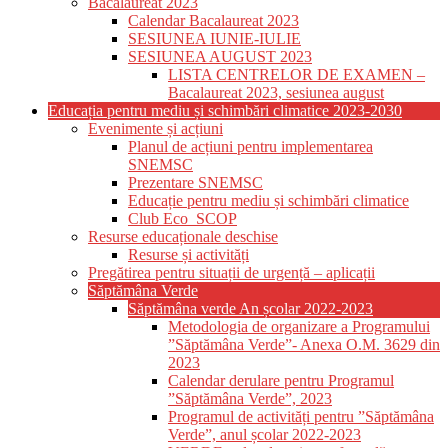
Bacalaureat 2023
Calendar Bacalaureat 2023
SESIUNEA IUNIE-IULIE
SESIUNEA AUGUST 2023
LISTA CENTRELOR DE EXAMEN –
Bacalaureat 2023, sesiunea august
Educația pentru mediu și schimbări climatice 2023-2030
Evenimente și acțiuni
Planul de acțiuni pentru implementarea
SNEMSC
Prezentare SNEMSC
Educație pentru mediu și schimbări climatice
Club Eco_SCOP
Resurse educaționale deschise
Resurse și activități
Pregătirea pentru situații de urgență – aplicații
Săptămâna Verde
Săptămâna verde An școlar 2022-2023
Metodologia de organizare a Programului
”Săptămâna Verde”- Anexa O.M. 3629 din
2023
Calendar derulare pentru Programul
”Săptămâna Verde”, 2023
Programul de activități pentru ”Săptămâna
Verde”, anul școlar 2022-2023