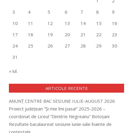
1
2
3
4
5
6
7
8
9
10
11
12
13
14
15
16
17
18
19
20
21
22
23
24
25
26
27
28
29
30
31
« iul.
ARTICOLE RECENTE
ANUNȚ CENTRE BAC SESIUNE IULIE-AUGUST 2026
Proiect județean ”Și mie îmi pasa!” 2025-2026 –
coordonat de Liceul ”Dimitrie Negreanu” Botoșani
Rezultate bacalaureat sesiune iunie-iulie înainte de
contestații