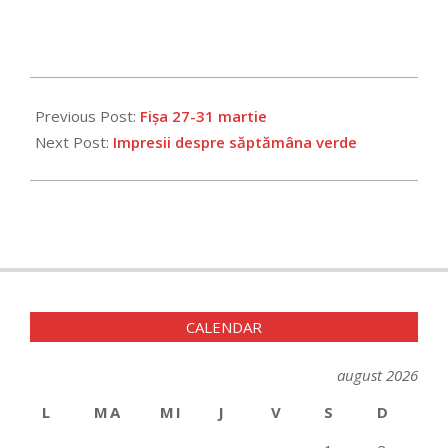
2023-
04-
Previous Post:
Fișa 27-31 martie
26
Next Post:
Impresii despre săptămâna verde
CALENDAR
august 2026
L
MA
MI
J
V
S
D