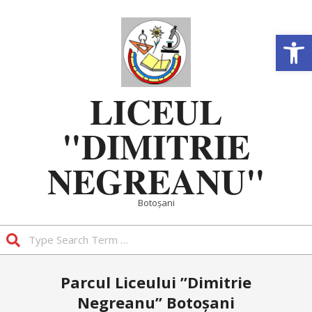
Skip
to
Deschide b
content
LICEUL
"DIMITRIE
NEGREANU"
Botoșani
Search
Primary
Parcul Liceului ”Dimitrie
Navigation
Negreanu” Botoșani
Menu