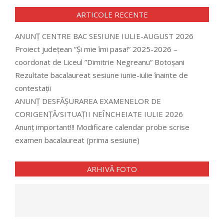
ARTICOLE RECENTE
ANUNȚ CENTRE BAC SESIUNE IULIE-AUGUST 2026
Proiect județean ”Și mie îmi pasa!” 2025-2026 –
coordonat de Liceul ”Dimitrie Negreanu” Botoșani
Rezultate bacalaureat sesiune iunie-iulie înainte de
contestații
ANUNȚ DESFĂȘURAREA EXAMENELOR DE
CORIGENȚĂ/SITUAȚII NEÎNCHEIATE IULIE 2026
Anunț important!!! Modificare calendar probe scrise
examen bacalaureat (prima sesiune)
ARHIVĂ FOTO