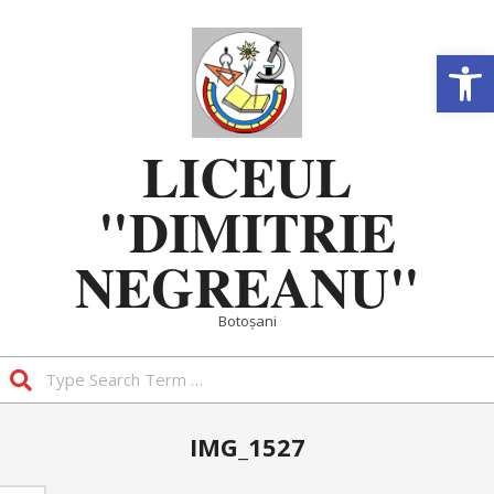
Skip
to
Deschide b
content
LICEUL
"DIMITRIE
NEGREANU"
Botoșani
Search
Primary
IMG_1527
Navigation
Menu