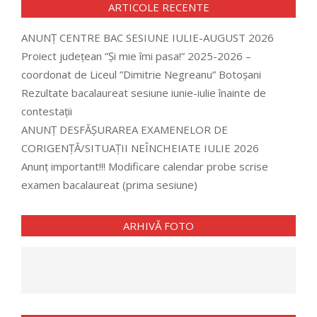
ARTICOLE RECENTE
ANUNȚ CENTRE BAC SESIUNE IULIE-AUGUST 2026
Proiect județean ”Și mie îmi pasa!” 2025-2026 –
coordonat de Liceul ”Dimitrie Negreanu” Botoșani
Rezultate bacalaureat sesiune iunie-iulie înainte de
contestații
ANUNȚ DESFĂȘURAREA EXAMENELOR DE
CORIGENȚĂ/SITUAȚII NEÎNCHEIATE IULIE 2026
Anunț important!!! Modificare calendar probe scrise
examen bacalaureat (prima sesiune)
ARHIVĂ FOTO