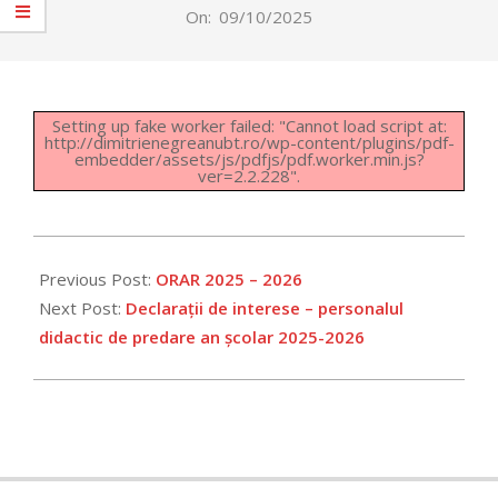
On:
09/10/2025
Setting up fake worker failed: "Cannot load script at:
http://dimitrienegreanubt.ro/wp-content/plugins/pdf-
embedder/assets/js/pdfjs/pdf.worker.min.js?
ver=2.2.228".
2025-
10-
Previous Post:
ORAR 2025 – 2026
09
Next Post:
Declarații de interese – personalul
didactic de predare an școlar 2025-2026