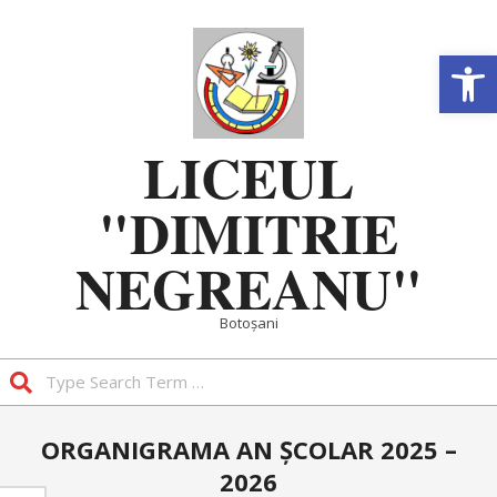
Skip
to
Deschide b
content
LICEUL
"DIMITRIE
NEGREANU"
Botoșani
Search
Primary
ORGANIGRAMA AN ȘCOLAR 2025 –
Navigation
2026
Menu