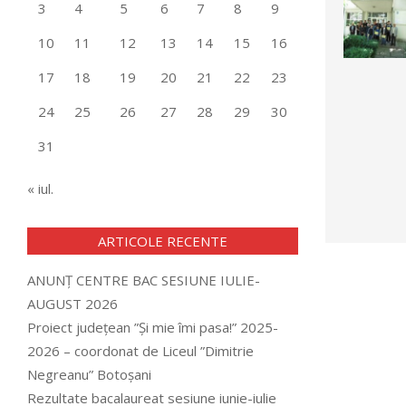
3
4
5
6
7
8
9
10
11
12
13
14
15
16
17
18
19
20
21
22
23
24
25
26
27
28
29
30
31
« iul.
ARTICOLE RECENTE
ANUNȚ CENTRE BAC SESIUNE IULIE-
AUGUST 2026
Proiect județean ”Și mie îmi pasa!” 2025-
2026 – coordonat de Liceul ”Dimitrie
Negreanu” Botoșani
Rezultate bacalaureat sesiune iunie-iulie