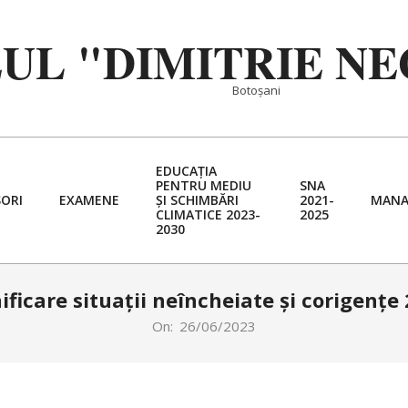
EUL "DIMITRIE N
Botoșani
EDUCAȚIA
PENTRU MEDIU
SNA
ORI
EXAMENE
ȘI SCHIMBĂRI
2021-
MANA
Primary
CLIMATICE 2023-
2025
2030
Navigation
Menu
ificare situații neîncheiate și corigențe
On:
26/06/2023