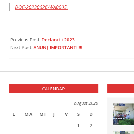
DOC-20230626-WA0005.
2023-
06-
Previous Post:
Declaratii 2023
26
Next Post:
ANUNȚ IMPORTANT!!!!!
CALENDAR
august 2026
L
MA
MI
J
V
S
D
1
2