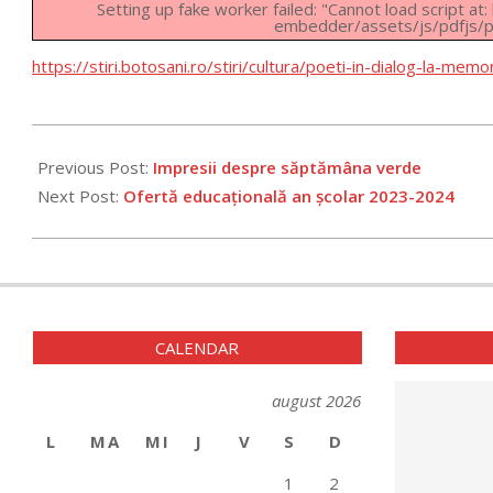
Setting up fake worker failed: "Cannot load script a
embedder/assets/js/pdfjs/pd
https://stiri.botosani.ro/stiri/cultura/poeti-in-dialog-la-mem
2023-
05-
Previous Post:
Impresii despre săptămâna verde
02
Next Post:
Ofertă educațională an școlar 2023-2024
CALENDAR
august 2026
L
MA
MI
J
V
S
D
1
2