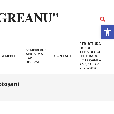
EGREANU"
Search
Deschide b
STRUCTURA
LICEUL
SEMNALARE
TEHNOLOGIC
ANONIMĂ
GEMENT
CONTACT
”ELIE RADU”
FAPTE
BOTOȘANI –
DIVERSE
AN ȘCOLAR
2025-2026
otoșani