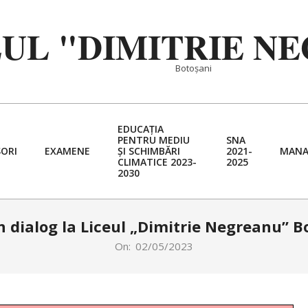
EUL "DIMITRIE N
Botoșani
EDUCAȚIA
PENTRU MEDIU
SNA
ORI
EXAMENE
ȘI SCHIMBĂRI
2021-
MANA
Primary
CLIMATICE 2023-
2025
2030
Navigation
Menu
în dialog la Liceul „Dimitrie Negreanu” B
On:
02/05/2023