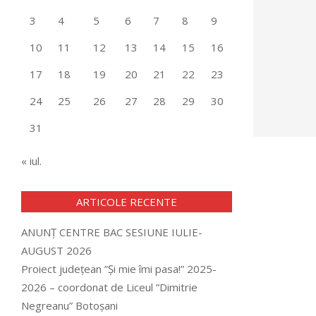
3
4
5
6
7
8
9
10
11
12
13
14
15
16
17
18
19
20
21
22
23
24
25
26
27
28
29
30
31
« iul.
ARTICOLE RECENTE
ANUNȚ CENTRE BAC SESIUNE IULIE-
AUGUST 2026
Proiect județean ”Și mie îmi pasa!” 2025-
2026 – coordonat de Liceul ”Dimitrie
Negreanu” Botoșani