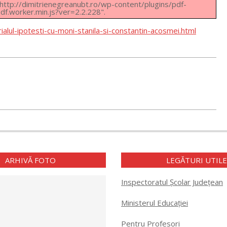
t: http://dimitrienegreanubt.ro/wp-content/plugins/pdf-
f.worker.min.js?ver=2.2.228".
orialul-ipotesti-cu-moni-stanila-si-constantin-acosmei.html
ARHIVĂ FOTO
LEGĂTURI UTIL
Inspectoratul Școlar Județean
Ministerul Educației
Pentru Profesori