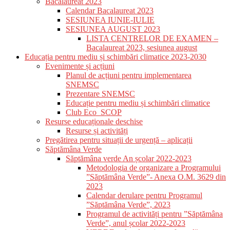
Bacalaureat 2023
Calendar Bacalaureat 2023
SESIUNEA IUNIE-IULIE
SESIUNEA AUGUST 2023
LISTA CENTRELOR DE EXAMEN –
Bacalaureat 2023, sesiunea august
Educația pentru mediu și schimbări climatice 2023-2030
Evenimente și acțiuni
Planul de acțiuni pentru implementarea
SNEMSC
Prezentare SNEMSC
Educație pentru mediu și schimbări climatice
Club Eco_SCOP
Resurse educaționale deschise
Resurse și activități
Pregătirea pentru situații de urgență – aplicații
Săptămâna Verde
Săptămâna verde An școlar 2022-2023
Metodologia de organizare a Programului
”Săptămâna Verde”- Anexa O.M. 3629 din
2023
Calendar derulare pentru Programul
”Săptămâna Verde”, 2023
Programul de activități pentru ”Săptămâna
Verde”, anul școlar 2022-2023