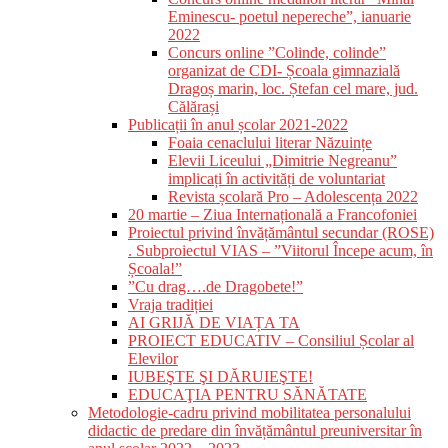
Eminescu- poetul nepereche”, ianuarie
2022
Concurs online ”Colinde, colinde”
organizat de CDI- Școala gimnazială
Dragoș marin, loc. Ștefan cel mare, jud.
Călărași
Publicații în anul școlar 2021-2022
Foaia cenaclului literar Năzuințe
Elevii Liceului „Dimitrie Negreanu”
implicați în activități de voluntariat
Revista școlară Pro – Adolescența 2022
20 martie – Ziua Internațională a Francofoniei
Proiectul privind învățământul secundar (ROSE)
. Subproiectul VIAS – ”Viitorul Începe acum, în
Școala!”
”Cu drag….de Dragobete!”
Vraja tradiției
AI GRIJĂ DE VIAȚA TA
PROIECT EDUCATIV – Consiliul Școlar al
Elevilor
IUBEŞTE ŞI DĂRUIEŞTE!
EDUCAŢIA PENTRU SĂNĂTATE
Metodologie-cadru privind mobilitatea personalului
didactic de predare din învățământul preuniversitar în