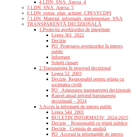
4 LDN_SNA_Anexa_4
5 LDN_SNA_Anexa_5
6 LDN_extras_plan_actiune_CPEVFCDPI
7 LDN_Material_informativ_implementare_SNA
TRANSPARENȚĂ DECIZIONALĂ
1.Protecția avertizorilor de integritate
Legea 361_2022
Decizie
PO_Protejarea avertizorilor în interes
public
Informare
Soluții clasare
2.Transparența în procesul decizional
Legea 52_2003
Decizie_Responsabil pentru relația cu
societatea civilă
PO_ Asigurarea transparenței decizionale
Raport anual privind transparența
deciziinală – 2024
3.Acces la informații de interes public
Legea 544_2001
BULETIN INFORMATIV_2024-2025
Decizie _ Responsabil cu relații publice
Decizie_ Comisia de analiză
PO_Accesul la informațiile de interes