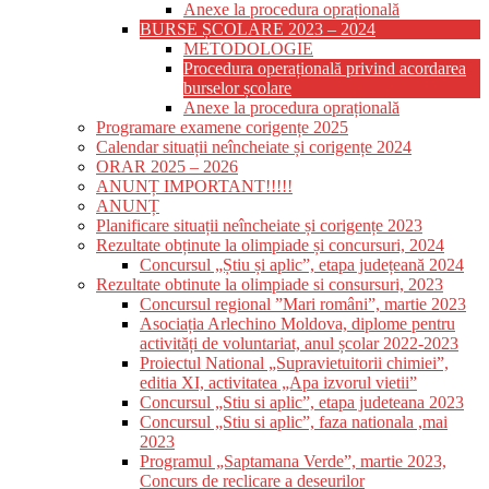
Anexe la procedura oprațională
BURSE ȘCOLARE 2023 – 2024
METODOLOGIE
Procedura operațională privind acordarea
burselor școlare
Anexe la procedura oprațională
Programare examene corigențe 2025
Calendar situații neîncheiate și corigențe 2024
ORAR 2025 – 2026
ANUNȚ IMPORTANT!!!!!
ANUNȚ
Planificare situații neîncheiate și corigențe 2023
Rezultate obținute la olimpiade și concursuri, 2024
Concursul „Știu și aplic”, etapa județeană 2024
Rezultate obtinute la olimpiade si consursuri, 2023
Concursul regional ”Mari români”, martie 2023
Asociația Arlechino Moldova, diplome pentru
activități de voluntariat, anul școlar 2022-2023
Proiectul National „Supravietuitorii chimiei”,
editia XI, activitatea „Apa izvorul vietii”
Concursul „Stiu si aplic”, etapa judeteana 2023
Concursul „Stiu si aplic”, faza nationala ,mai
2023
Programul „Saptamana Verde”, martie 2023,
Concurs de reclicare a deseurilor