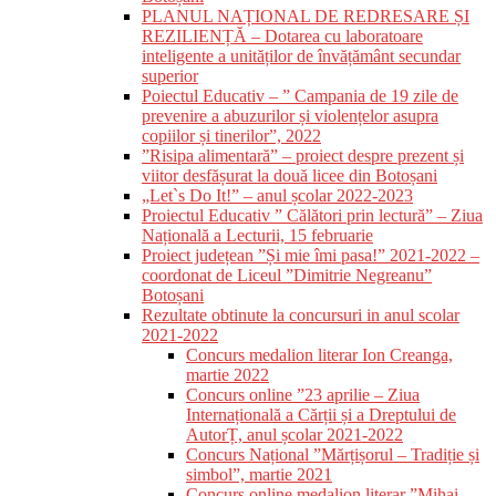
PLANUL NAȚIONAL DE REDRESARE ȘI
REZILIENȚĂ – Dotarea cu laboratoare
inteligente a unităților de învățământ secundar
superior
Poiectul Educativ – ” Campania de 19 zile de
prevenire a abuzurilor și violențelor asupra
copiilor și tinerilor”, 2022
”Risipa alimentară” – proiect despre prezent și
viitor desfășurat la două licee din Botoșani
„Let`s Do It!” – anul școlar 2022-2023
Proiectul Educativ ” Călători prin lectură” – Ziua
Națională a Lecturii, 15 februarie
Proiect județean ”Și mie îmi pasa!” 2021-2022 –
coordonat de Liceul ”Dimitrie Negreanu”
Botoșani
Rezultate obtinute la concursuri in anul scolar
2021-2022
Concurs medalion literar Ion Creanga,
martie 2022
Concurs online ”23 aprilie – Ziua
Internațională a Cărții și a Dreptului de
AutorȚ, anul școlar 2021-2022
Concurs Național ”Mărțișorul – Tradiție și
simbol”, martie 2021
Concurs online medalion literar ”Mihai