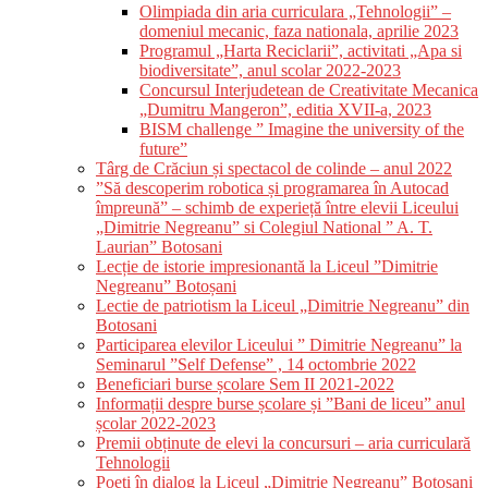
Olimpiada din aria curriculara „Tehnologii” –
domeniul mecanic, faza nationala, aprilie 2023
Programul „Harta Reciclarii”, activitati „Apa si
biodiversitate”, anul scolar 2022-2023
Concursul Interjudetean de Creativitate Mecanica
„Dumitru Mangeron”, editia XVII-a, 2023
BISM challenge ” Imagine the university of the
future”
Târg de Crăciun și spectacol de colinde – anul 2022
”Să descoperim robotica și programarea în Autocad
împreună” – schimb de experieță între elevii Liceului
„Dimitrie Negreanu” si Colegiul National ” A. T.
Laurian” Botosani
Lecție de istorie impresionantă la Liceul ”Dimitrie
Negreanu” Botoșani
Lectie de patriotism la Liceul „Dimitrie Negreanu” din
Botosani
Participarea elevilor Liceului ” Dimitrie Negreanu” la
Seminarul ”Self Defense” , 14 octombrie 2022
Beneficiari burse școlare Sem II 2021-2022
Informații despre burse școlare și ”Bani de liceu” anul
școlar 2022-2023
Premii obținute de elevi la concursuri – aria curriculară
Tehnologii
Poeți în dialog la Liceul „Dimitrie Negreanu” Botoșani