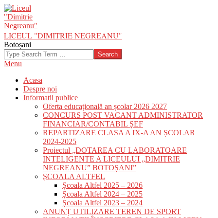
Skip
to
content
LICEUL "DIMITRIE NEGREANU"
Botoșani
Search
Primary
Menu
Navigation
Acasa
Menu
Despre noi
Informatii publice
Oferta educațională an școlar 2026 2027
CONCURS POST VACANT ADMINISTRATOR
FINANCIAR/CONTABIL ȘEF
REPARTIZARE CLASA A IX-A AN ȘCOLAR
2024-2025
Proiectul „DOTAREA CU LABORATOARE
INTELIGENTE A LICEULUI „DIMITRIE
NEGREANU” BOTOȘANI”
ȘCOALA ALTFEL
Școala Altfel 2025 – 2026
Școala Altfel 2024 – 2025
Școala Altfel 2023 – 2024
ANUNȚ UTILIZARE TEREN DE SPORT