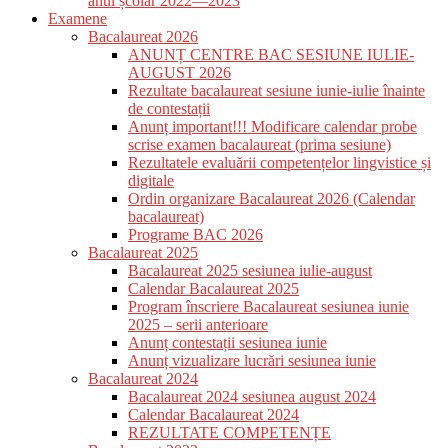
anul școlar 2022—2023
Examene
Bacalaureat 2026
ANUNȚ CENTRE BAC SESIUNE IULIE-
AUGUST 2026
Rezultate bacalaureat sesiune iunie-iulie înainte
de contestații
Anunț important!!! Modificare calendar probe
scrise examen bacalaureat (prima sesiune)
Rezultatele evaluării competențelor lingvistice și
digitale
Ordin organizare Bacalaureat 2026 (Calendar
bacalaureat)
Programe BAC 2026
Bacalaureat 2025
Bacalaureat 2025 sesiunea iulie-august
Calendar Bacalaureat 2025
Program înscriere Bacalaureat sesiunea iunie
2025 – serii anterioare
Anunț contestații sesiunea iunie
Anunț vizualizare lucrări sesiunea iunie
Bacalaureat 2024
Bacalaureat 2024 sesiunea august 2024
Calendar Bacalaureat 2024
REZULTATE COMPETENȚE