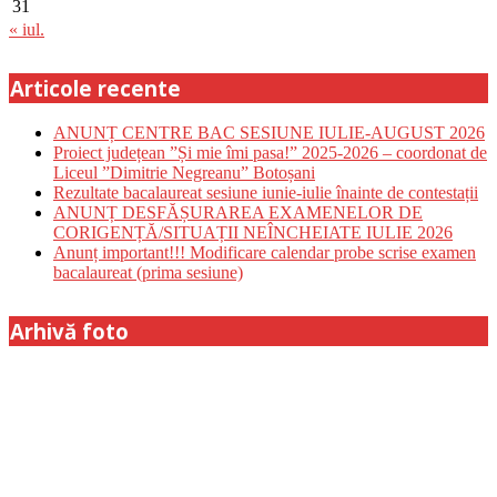
31
« iul.
Articole recente
ANUNȚ CENTRE BAC SESIUNE IULIE-AUGUST 2026
Proiect județean ”Și mie îmi pasa!” 2025-2026 – coordonat de
Liceul ”Dimitrie Negreanu” Botoșani
Rezultate bacalaureat sesiune iunie-iulie înainte de contestații
ANUNȚ DESFĂȘURAREA EXAMENELOR DE
CORIGENȚĂ/SITUAȚII NEÎNCHEIATE IULIE 2026
Anunț important!!! Modificare calendar probe scrise examen
bacalaureat (prima sesiune)
Arhivă foto