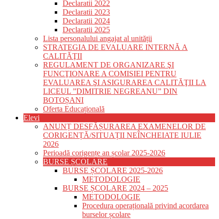
Declaratii 2022
Declaratii 2023
Declaratii 2024
Declaratii 2025
Lista personalului angajat al unității
STRATEGIA DE EVALUARE INTERNĂ A
CALITĂŢII
REGULAMENT DE ORGANIZARE ŞI
FUNCŢIONARE A COMISIEI PENTRU
EVALUAREA ŞI ASIGURAREA CALITĂŢII LA
LICEUL ”DIMITRIE NEGREANU” DIN
BOTOȘANI
Oferta Educațională
Elevi
ANUNȚ DESFĂȘURAREA EXAMENELOR DE
CORIGENȚĂ/SITUAȚII NEÎNCHEIATE IULIE
2026
Perioadă corigențe an școlar 2025-2026
BURSE ȘCOLARE
BURSE ȘCOLARE 2025-2026
METODOLOGIE
BURSE ȘCOLARE 2024 – 2025
METODOLOGIE
Procedura operațională privind acordarea
burselor școlare