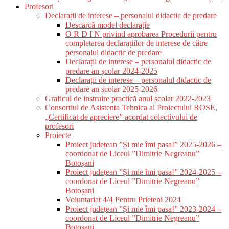
Profesori
Declarații de interese – personalul didactic de predare
Descarcă model declarație
O R D I N privind aprobarea Procedurii pentru
completarea declarațiilor de interese de către
personalul didactic de predare
Declarații de interese – personalul didactic de
predare an școlar 2024-2025
Declarații de interese – personalul didactic de
predare an școlar 2025-2026
Graficul de instruire practică anul școlar 2022-2023
Consortiul de Asistenta Tehnica al Proiectului ROSE,
„Certificat de apreciere” acordat colectivului de
profesori
Proiecte
Proiect județean ”Și mie îmi pasa!” 2025-2026 –
coordonat de Liceul ”Dimitrie Negreanu”
Botoșani
Proiect județean ”Și mie îmi pasa!” 2024-2025 –
coordonat de Liceul ”Dimitrie Negreanu”
Botoșani
Voluntariat 4/4 Pentru Prieteni 2024
Proiect județean ”Și mie îmi pasa!” 2023-2024 –
coordonat de Liceul ”Dimitrie Negreanu”
Botoșani