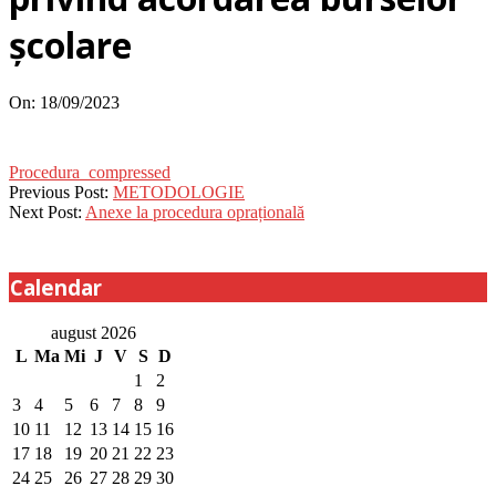
școlare
On:
18/09/2023
Procedura_compressed
2023-
Previous Post:
METODOLOGIE
09-
Next Post:
Anexe la procedura oprațională
18
Calendar
august 2026
L
Ma
Mi
J
V
S
D
1
2
3
4
5
6
7
8
9
10
11
12
13
14
15
16
17
18
19
20
21
22
23
24
25
26
27
28
29
30