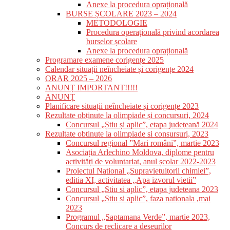
Anexe la procedura oprațională
BURSE ȘCOLARE 2023 – 2024
METODOLOGIE
Procedura operațională privind acordarea
burselor școlare
Anexe la procedura oprațională
Programare examene corigențe 2025
Calendar situații neîncheiate și corigențe 2024
ORAR 2025 – 2026
ANUNȚ IMPORTANT!!!!!
ANUNȚ
Planificare situații neîncheiate și corigențe 2023
Rezultate obținute la olimpiade și concursuri, 2024
Concursul „Știu și aplic”, etapa județeană 2024
Rezultate obtinute la olimpiade si consursuri, 2023
Concursul regional ”Mari români”, martie 2023
Asociația Arlechino Moldova, diplome pentru
activități de voluntariat, anul școlar 2022-2023
Proiectul National „Supravietuitorii chimiei”,
editia XI, activitatea „Apa izvorul vietii”
Concursul „Stiu si aplic”, etapa judeteana 2023
Concursul „Stiu si aplic”, faza nationala ,mai
2023
Programul „Saptamana Verde”, martie 2023,
Concurs de reclicare a deseurilor