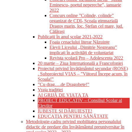
Eminescu- poetul nepereche”, ianuarie
2022
Concurs online ”Colinde, colinde”
organizat de CDI- Școala gimnazială
Dragoș marin, loc. Ștefan cel mare, jud.
Călărași
Publicații în anul școlar 2021-2022
Foaia cenaclului literar Năzuințe
Elevii Liceului „Dimitrie Negreanu”
implicați în activități de voluntariat
Revista școlară Pro – Adolescența 2022
20 martie – Ziua Internațională a Francofoniei
Proiectul privind învățământul secundar (ROSE)
. Subproiectul VIAS – ”Viitorul Începe acum, în
Școala!”
”Cu drag….de Dragobete!”
Vraja tradiției
AI GRIJĂ DE VIAȚA TA
PROIECT EDUCATIV – Consiliul Școlar al
Elevilor
IUBEŞTE ŞI DĂRUIEŞTE!
EDUCAŢIA PENTRU SĂNĂTATE
Metodologie-cadru privind mobilitatea personalului
didactic de predare din învățământul preuniversitar în