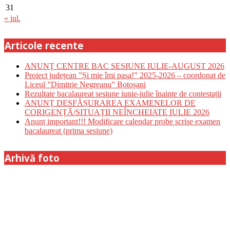
31
« iul.
Articole recente
ANUNȚ CENTRE BAC SESIUNE IULIE-AUGUST 2026
Proiect județean ”Și mie îmi pasa!” 2025-2026 – coordonat de
Liceul ”Dimitrie Negreanu” Botoșani
Rezultate bacalaureat sesiune iunie-iulie înainte de contestații
ANUNȚ DESFĂȘURAREA EXAMENELOR DE
CORIGENȚĂ/SITUAȚII NEÎNCHEIATE IULIE 2026
Anunț important!!! Modificare calendar probe scrise examen
bacalaureat (prima sesiune)
Arhivă foto