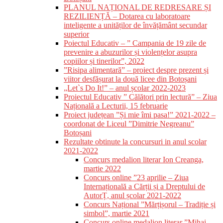
PLANUL NAȚIONAL DE REDRESARE ȘI
REZILIENȚĂ – Dotarea cu laboratoare
inteligente a unităților de învățământ secundar
superior
Poiectul Educativ – ” Campania de 19 zile de
prevenire a abuzurilor și violențelor asupra
copiilor și tinerilor”, 2022
”Risipa alimentară” – proiect despre prezent și
viitor desfășurat la două licee din Botoșani
„Let`s Do It!” – anul școlar 2022-2023
Proiectul Educativ ” Călători prin lectură” – Ziua
Națională a Lecturii, 15 februarie
Proiect județean ”Și mie îmi pasa!” 2021-2022 –
coordonat de Liceul ”Dimitrie Negreanu”
Botoșani
Rezultate obtinute la concursuri in anul scolar
2021-2022
Concurs medalion literar Ion Creanga,
martie 2022
Concurs online ”23 aprilie – Ziua
Internațională a Cărții și a Dreptului de
AutorȚ, anul școlar 2021-2022
Concurs Național ”Mărțișorul – Tradiție și
simbol”, martie 2021
Concurs online medalion literar ”Mihai