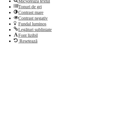
Micșorează textul
Tonuri de gri
Contrast mare
Contrast negativ
Fundal luminos
Legături subliniate
Font lizibil
Resetează