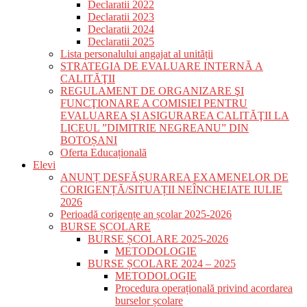
Declaratii 2022
Declaratii 2023
Declaratii 2024
Declaratii 2025
Lista personalului angajat al unității
STRATEGIA DE EVALUARE INTERNĂ A
CALITĂŢII
REGULAMENT DE ORGANIZARE ŞI
FUNCŢIONARE A COMISIEI PENTRU
EVALUAREA ŞI ASIGURAREA CALITĂŢII LA
LICEUL ”DIMITRIE NEGREANU” DIN
BOTOȘANI
Oferta Educațională
Elevi
ANUNȚ DESFĂȘURAREA EXAMENELOR DE
CORIGENȚĂ/SITUAȚII NEÎNCHEIATE IULIE
2026
Perioadă corigențe an școlar 2025-2026
BURSE ȘCOLARE
BURSE ȘCOLARE 2025-2026
METODOLOGIE
BURSE ȘCOLARE 2024 – 2025
METODOLOGIE
Procedura operațională privind acordarea
burselor școlare