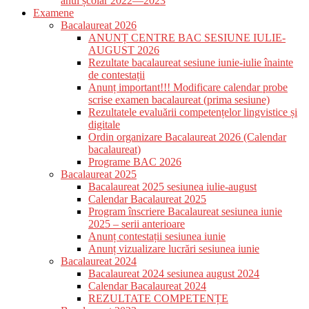
anul școlar 2022—2023
Examene
Bacalaureat 2026
ANUNȚ CENTRE BAC SESIUNE IULIE-
AUGUST 2026
Rezultate bacalaureat sesiune iunie-iulie înainte
de contestații
Anunț important!!! Modificare calendar probe
scrise examen bacalaureat (prima sesiune)
Rezultatele evaluării competențelor lingvistice și
digitale
Ordin organizare Bacalaureat 2026 (Calendar
bacalaureat)
Programe BAC 2026
Bacalaureat 2025
Bacalaureat 2025 sesiunea iulie-august
Calendar Bacalaureat 2025
Program înscriere Bacalaureat sesiunea iunie
2025 – serii anterioare
Anunț contestații sesiunea iunie
Anunț vizualizare lucrări sesiunea iunie
Bacalaureat 2024
Bacalaureat 2024 sesiunea august 2024
Calendar Bacalaureat 2024
REZULTATE COMPETENȚE