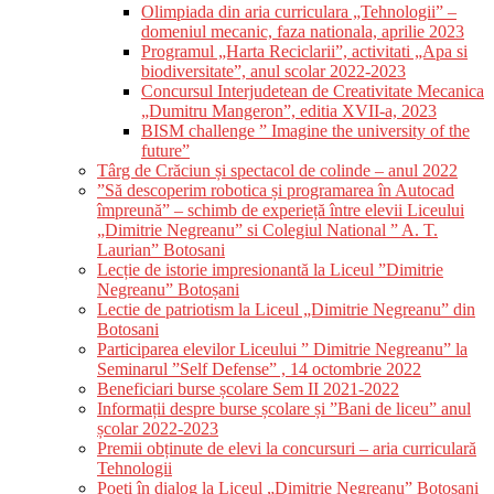
Olimpiada din aria curriculara „Tehnologii” –
domeniul mecanic, faza nationala, aprilie 2023
Programul „Harta Reciclarii”, activitati „Apa si
biodiversitate”, anul scolar 2022-2023
Concursul Interjudetean de Creativitate Mecanica
„Dumitru Mangeron”, editia XVII-a, 2023
BISM challenge ” Imagine the university of the
future”
Târg de Crăciun și spectacol de colinde – anul 2022
”Să descoperim robotica și programarea în Autocad
împreună” – schimb de experieță între elevii Liceului
„Dimitrie Negreanu” si Colegiul National ” A. T.
Laurian” Botosani
Lecție de istorie impresionantă la Liceul ”Dimitrie
Negreanu” Botoșani
Lectie de patriotism la Liceul „Dimitrie Negreanu” din
Botosani
Participarea elevilor Liceului ” Dimitrie Negreanu” la
Seminarul ”Self Defense” , 14 octombrie 2022
Beneficiari burse școlare Sem II 2021-2022
Informații despre burse școlare și ”Bani de liceu” anul
școlar 2022-2023
Premii obținute de elevi la concursuri – aria curriculară
Tehnologii
Poeți în dialog la Liceul „Dimitrie Negreanu” Botoșani