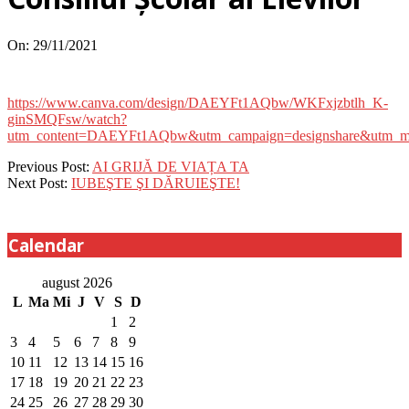
On:
29/11/2021
https://www.canva.com/design/DAEYFt1AQbw/WKFxjzbtlh_K-
ginSMQFsw/watch?
utm_content=DAEYFt1AQbw&utm_campaign=designshare&utm_med
2021-
Previous Post:
AI GRIJĂ DE VIAȚA TA
11-
Next Post:
IUBEŞTE ŞI DĂRUIEŞTE!
29
Calendar
august 2026
L
Ma
Mi
J
V
S
D
1
2
3
4
5
6
7
8
9
10
11
12
13
14
15
16
17
18
19
20
21
22
23
24
25
26
27
28
29
30