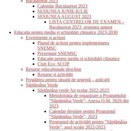
Bacalaureat 2023
Calendar Bacalaureat 2023
SESIUNEA IUNIE-IULIE
SESIUNEA AUGUST 2023
LISTA CENTRELOR DE EXAMEN –
Bacalaureat 2023, sesiunea august
Educația pentru mediu și schimbări climatice 2023-2030
Evenimente și acțiuni
Planul de acțiuni pentru implementarea
SNEMSC
Prezentare SNEMSC
Educație pentru mediu și schimbări climatice
Club Eco_SCOP
Resurse educaționale deschise
Resurse și activități
Pregătirea pentru situații de urgență – aplicații
Săptămâna Verde
Săptămâna verde An școlar 2022-2023
Metodologia de organizare a Programului
”Săptămâna Verde”- Anexa O.M. 3629 din
2023
Calendar derulare pentru Programul
”Săptămâna Verde”, 2023
Programul de activități pentru ”Săptămâna
Verde”, anul școlar 2022-2023