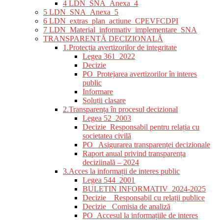
4 LDN_SNA_Anexa_4
5 LDN_SNA_Anexa_5
6 LDN_extras_plan_actiune_CPEVFCDPI
7 LDN_Material_informativ_implementare_SNA
TRANSPARENȚĂ DECIZIONALĂ
1.Protecția avertizorilor de integritate
Legea 361_2022
Decizie
PO_Protejarea avertizorilor în interes
public
Informare
Soluții clasare
2.Transparența în procesul decizional
Legea 52_2003
Decizie_Responsabil pentru relația cu
societatea civilă
PO_ Asigurarea transparenței decizionale
Raport anual privind transparența
deciziinală – 2024
3.Acces la informații de interes public
Legea 544_2001
BULETIN INFORMATIV_2024-2025
Decizie _ Responsabil cu relații publice
Decizie_ Comisia de analiză
PO_Accesul la informațiile de interes