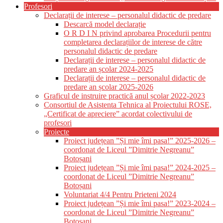
Profesori
Declarații de interese – personalul didactic de predare
Descarcă model declarație
O R D I N privind aprobarea Procedurii pentru
completarea declarațiilor de interese de către
personalul didactic de predare
Declarații de interese – personalul didactic de
predare an școlar 2024-2025
Declarații de interese – personalul didactic de
predare an școlar 2025-2026
Graficul de instruire practică anul școlar 2022-2023
Consortiul de Asistenta Tehnica al Proiectului ROSE,
„Certificat de apreciere” acordat colectivului de
profesori
Proiecte
Proiect județean ”Și mie îmi pasa!” 2025-2026 –
coordonat de Liceul ”Dimitrie Negreanu”
Botoșani
Proiect județean ”Și mie îmi pasa!” 2024-2025 –
coordonat de Liceul ”Dimitrie Negreanu”
Botoșani
Voluntariat 4/4 Pentru Prieteni 2024
Proiect județean ”Și mie îmi pasa!” 2023-2024 –
coordonat de Liceul ”Dimitrie Negreanu”
Botoșani