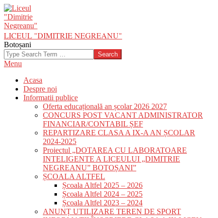
Skip
to
content
LICEUL "DIMITRIE NEGREANU"
Botoșani
Search
Primary
Menu
Navigation
Acasa
Menu
Despre noi
Informatii publice
Oferta educațională an școlar 2026 2027
CONCURS POST VACANT ADMINISTRATOR
FINANCIAR/CONTABIL ȘEF
REPARTIZARE CLASA A IX-A AN ȘCOLAR
2024-2025
Proiectul „DOTAREA CU LABORATOARE
INTELIGENTE A LICEULUI „DIMITRIE
NEGREANU” BOTOȘANI”
ȘCOALA ALTFEL
Școala Altfel 2025 – 2026
Școala Altfel 2024 – 2025
Școala Altfel 2023 – 2024
ANUNȚ UTILIZARE TEREN DE SPORT