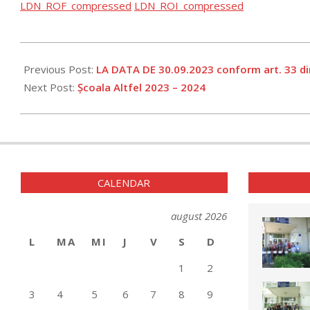
LDN_ROF_compressed
LDN_ROI_compressed
2023-
10-
Previous Post:
LA DATA DE 30.09.2023 conform art. 33 d
03
Next Post:
Școala Altfel 2023 – 2024
CALENDAR
august 2026
L
MA
MI
J
V
S
D
1
2
3
4
5
6
7
8
9