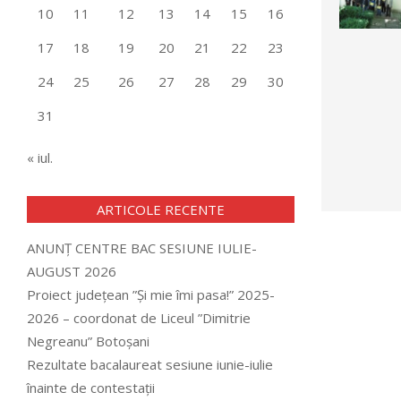
10
11
12
13
14
15
16
17
18
19
20
21
22
23
24
25
26
27
28
29
30
31
« iul.
ARTICOLE RECENTE
ANUNȚ CENTRE BAC SESIUNE IULIE-
AUGUST 2026
Proiect județean ”Și mie îmi pasa!” 2025-
2026 – coordonat de Liceul ”Dimitrie
Negreanu” Botoșani
Rezultate bacalaureat sesiune iunie-iulie
înainte de contestații