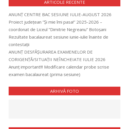
ARTICOLE RECENTE
ANUNȚ CENTRE BAC SESIUNE IULIE-AUGUST 2026
Proiect județean ”Și mie îmi pasa!” 2025-2026 –
coordonat de Liceul ”Dimitrie Negreanu” Botoșani
Rezultate bacalaureat sesiune iunie-iulie înainte de
contestații
ANUNȚ DESFĂȘURAREA EXAMENELOR DE
CORIGENȚĂ/SITUAȚII NEÎNCHEIATE IULIE 2026
Anunț important!!! Modificare calendar probe scrise
examen bacalaureat (prima sesiune)
ARHIVĂ FOTO