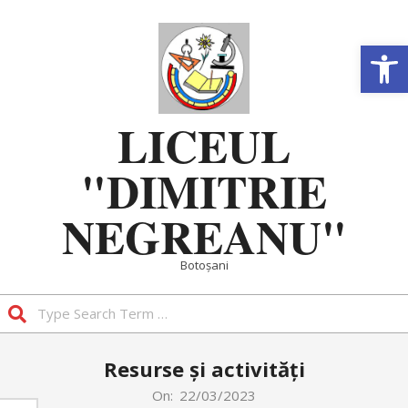
Skip
to
Deschide b
content
LICEUL
"DIMITRIE
NEGREANU"
Botoșani
Search
Primary
Resurse și activități
Navigation
Menu
On:
22/03/2023