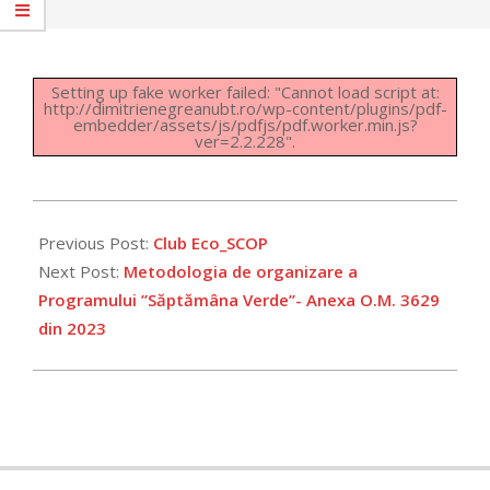
Setting up fake worker failed: "Cannot load script at:
http://dimitrienegreanubt.ro/wp-content/plugins/pdf-
embedder/assets/js/pdfjs/pdf.worker.min.js?
ver=2.2.228".
2023-
03-
Previous Post:
Club Eco_SCOP
22
Next Post:
Metodologia de organizare a
Programului ”Săptămâna Verde”- Anexa O.M. 3629
din 2023