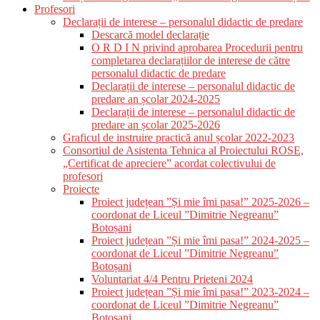
Profesori
Declarații de interese – personalul didactic de predare
Descarcă model declarație
O R D I N privind aprobarea Procedurii pentru
completarea declarațiilor de interese de către
personalul didactic de predare
Declarații de interese – personalul didactic de
predare an școlar 2024-2025
Declarații de interese – personalul didactic de
predare an școlar 2025-2026
Graficul de instruire practică anul școlar 2022-2023
Consortiul de Asistenta Tehnica al Proiectului ROSE,
„Certificat de apreciere” acordat colectivului de
profesori
Proiecte
Proiect județean ”Și mie îmi pasa!” 2025-2026 –
coordonat de Liceul ”Dimitrie Negreanu”
Botoșani
Proiect județean ”Și mie îmi pasa!” 2024-2025 –
coordonat de Liceul ”Dimitrie Negreanu”
Botoșani
Voluntariat 4/4 Pentru Prieteni 2024
Proiect județean ”Și mie îmi pasa!” 2023-2024 –
coordonat de Liceul ”Dimitrie Negreanu”
Botoșani