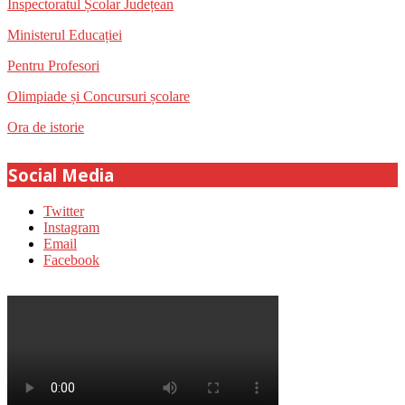
Inspectoratul Școlar Județean
Ministerul Educației
Pentru Profesori
Olimpiade și Concursuri școlare
Ora de istorie
Social Media
Twitter
Instagram
Email
Facebook