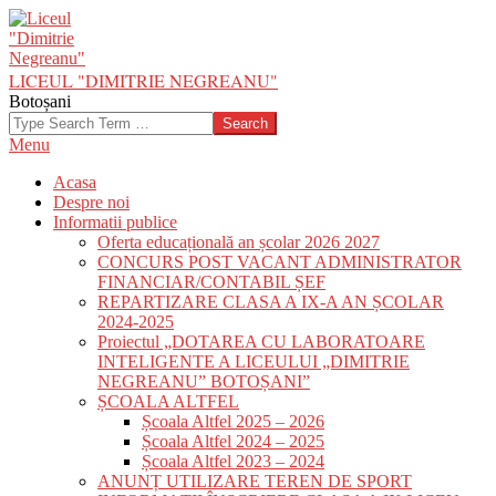
Skip
to
content
LICEUL "DIMITRIE NEGREANU"
Botoșani
Search
Primary
Menu
Navigation
Acasa
Menu
Despre noi
Informatii publice
Oferta educațională an școlar 2026 2027
CONCURS POST VACANT ADMINISTRATOR
FINANCIAR/CONTABIL ȘEF
REPARTIZARE CLASA A IX-A AN ȘCOLAR
2024-2025
Proiectul „DOTAREA CU LABORATOARE
INTELIGENTE A LICEULUI „DIMITRIE
NEGREANU” BOTOȘANI”
ȘCOALA ALTFEL
Școala Altfel 2025 – 2026
Școala Altfel 2024 – 2025
Școala Altfel 2023 – 2024
ANUNȚ UTILIZARE TEREN DE SPORT