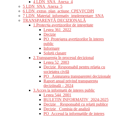
4 LDN_SNA_Anexa_4
5 LDN_SNA_Anexa_5
6 LDN_extras_plan_actiune_CPEVFCDPI
7 LDN_Material_informativ_implementare_SNA
TRANSPARENȚĂ DECIZIONALĂ
1.Protecția avertizorilor de integritate
Legea 361_2022
Decizie
PO_Protejarea avertizorilor în interes
public
Informare
Soluții clasare
2.Transparența în procesul decizional
Legea 52_2003
Decizie_Responsabil pentru relația cu
societatea civilă
PO_ Asigurarea transparenței decizionale
Raport anual privind transparența
deciziinală – 2024
3.Acces la informații de interes public
Legea 544_2001
BULETIN INFORMATIV_2024-2025
Decizie _ Responsabil cu relații publice
Decizie_ Comisia de analiză
PO_Accesul la informațiile de interes