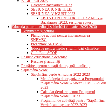
Bacalaureat 2023
Calendar Bacalaureat 2023
SESIUNEA IUNIE-IULIE
SESIUNEA AUGUST 2023
LISTA CENTRELOR DE EXAMEN –
Bacalaureat 2023, sesiunea august
Educația pentru mediu și schimbări climatice 2023-2030
Evenimente și acțiuni
Planul de acțiuni pentru implementarea
SNEMSC
Prezentare SNEMSC
Educație pentru mediu și schimbări climatice
Club Eco_SCOP
Resurse educaționale deschise
Resurse și activități
Pregătirea pentru situații de urgență – aplicații
Săptămâna Verde
Săptămâna verde An școlar 2022-2023
Metodologia de organizare a Programului
”Săptămâna Verde”- Anexa O.M. 3629 din
2023
Calendar derulare pentru Programul
”Săptămâna Verde”, 2023
Programul de activități pentru ”Săptămâna
Verde”, anul școlar 2022-2023