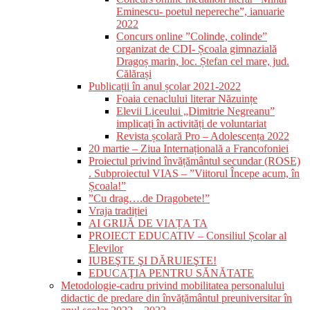
Eminescu- poetul nepereche”, ianuarie
2022
Concurs online ”Colinde, colinde”
organizat de CDI- Școala gimnazială
Dragoș marin, loc. Ștefan cel mare, jud.
Călărași
Publicații în anul școlar 2021-2022
Foaia cenaclului literar Năzuințe
Elevii Liceului „Dimitrie Negreanu”
implicați în activități de voluntariat
Revista școlară Pro – Adolescența 2022
20 martie – Ziua Internațională a Francofoniei
Proiectul privind învățământul secundar (ROSE)
. Subproiectul VIAS – ”Viitorul Începe acum, în
Școala!”
”Cu drag….de Dragobete!”
Vraja tradiției
AI GRIJĂ DE VIAȚA TA
PROIECT EDUCATIV – Consiliul Școlar al
Elevilor
IUBEŞTE ŞI DĂRUIEŞTE!
EDUCAŢIA PENTRU SĂNĂTATE
Metodologie-cadru privind mobilitatea personalului
didactic de predare din învățământul preuniversitar în