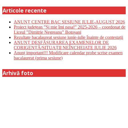
Articole recente
ANUNȚ CENTRE BAC SESIUNE IULIE-AUGUST 2026
Proiect județean ”Și mie îmi pasa!” 2025-2026 – coordonat de
Liceul ”Dimitrie Negreanu” Botoșani
Rezultate bacalaureat sesiune iunie-iulie înainte de contestații
ANUNȚ DESFĂȘURAREA EXAMENELOR DE
CORIGENȚĂ/SITUAȚII NEÎNCHEIATE IULIE 2026
Anunț important!!! Modificare calendar probe scrise examen
bacalaureat (prima sesiune)
Arhivă foto