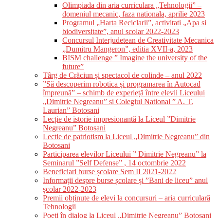
Olimpiada din aria curriculara „Tehnologii” –
domeniul mecanic, faza nationala, aprilie 2023
Programul „Harta Reciclarii”, activitati „Apa si
biodiversitate”, anul scolar 2022-2023
Concursul Interjudetean de Creativitate Mecanica
„Dumitru Mangeron”, editia XVII-a, 2023
BISM challenge ” Imagine the university of the
future”
Târg de Crăciun și spectacol de colinde – anul 2022
”Să descoperim robotica și programarea în Autocad
împreună” – schimb de experieță între elevii Liceului
„Dimitrie Negreanu” si Colegiul National ” A. T.
Laurian” Botosani
Lecție de istorie impresionantă la Liceul ”Dimitrie
Negreanu” Botoșani
Lectie de patriotism la Liceul „Dimitrie Negreanu” din
Botosani
Participarea elevilor Liceului ” Dimitrie Negreanu” la
Seminarul ”Self Defense” , 14 octombrie 2022
Beneficiari burse școlare Sem II 2021-2022
Informații despre burse școlare și ”Bani de liceu” anul
școlar 2022-2023
Premii obținute de elevi la concursuri – aria curriculară
Tehnologii
Poeți în dialog la Liceul „Dimitrie Negreanu” Botoșani