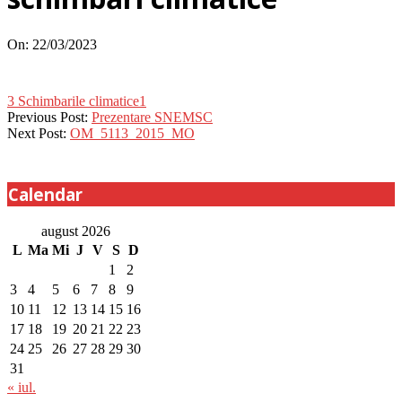
On:
22/03/2023
3 Schimbarile climatice1
2023-
Previous Post:
Prezentare SNEMSC
03-
Next Post:
OM_5113_2015_MO
22
Calendar
august 2026
L
Ma
Mi
J
V
S
D
1
2
3
4
5
6
7
8
9
10
11
12
13
14
15
16
17
18
19
20
21
22
23
24
25
26
27
28
29
30
31
« iul.