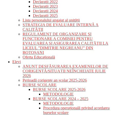
Declaratii 2022
Declaratii 2023
Declaratii 2024
Declaratii 2025
Lista personalului angajat al unității
STRATEGIA DE EVALUARE INTERNĂ A
CALITĂŢII
REGULAMENT DE ORGANIZARE ŞI
FUNCŢIONARE A COMISIEI PENTRU
EVALUAREA ŞI ASIGURAREA CALITĂŢII LA
LICEUL ”DIMITRIE NEGREANU” DIN
BOTOȘANI
Oferta Educațională
Elevi
ANUNȚ DESFĂȘURAREA EXAMENELOR DE
CORIGENȚĂ/SITUAȚII NEÎNCHEIATE IULIE
2026
Perioadă corigențe an școlar 2025-2026
BURSE ȘCOLARE
BURSE ȘCOLARE 2025-2026
METODOLOGIE
BURSE ȘCOLARE 2024 – 2025
METODOLOGIE
Procedura operațională privind acordarea
burselor școlare