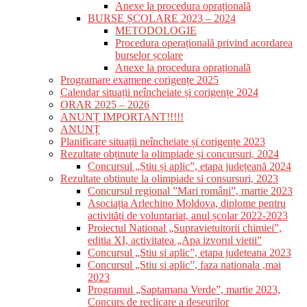
Anexe la procedura oprațională
BURSE ȘCOLARE 2023 – 2024
METODOLOGIE
Procedura operațională privind acordarea
burselor școlare
Anexe la procedura oprațională
Programare examene corigențe 2025
Calendar situații neîncheiate și corigențe 2024
ORAR 2025 – 2026
ANUNȚ IMPORTANT!!!!!
ANUNȚ
Planificare situații neîncheiate și corigențe 2023
Rezultate obținute la olimpiade și concursuri, 2024
Concursul „Știu și aplic”, etapa județeană 2024
Rezultate obtinute la olimpiade si consursuri, 2023
Concursul regional ”Mari români”, martie 2023
Asociația Arlechino Moldova, diplome pentru
activități de voluntariat, anul școlar 2022-2023
Proiectul National „Supravietuitorii chimiei”,
editia XI, activitatea „Apa izvorul vietii”
Concursul „Stiu si aplic”, etapa judeteana 2023
Concursul „Stiu si aplic”, faza nationala ,mai
2023
Programul „Saptamana Verde”, martie 2023,
Concurs de reclicare a deseurilor