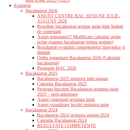
anul școlar 2022—2023
Examene
Bacalaureat 2026
ANUNȚ CENTRE BAC SESIUNE IULIE-
AUGUST 2026
Rezultate bacalaureat sesiune iunie-iulie înainte
de contestații
Anunț important!!! Modificare calendar probe
scrise examen bacalaureat (prima sesiune)
Rezultatele evaluării competențelor lingvistice și
digitale
Ordin organizare Bacalaureat 2026 (Calendar
bacalaureat)
Programe BAC 2026
Bacalaureat 2025
Bacalaureat 2025 sesiunea iulie-august
Calendar Bacalaureat 2025
Program înscriere Bacalaureat sesiunea iunie
2025 – serii anterioare
Anunț contestații sesiunea iunie
Anunț vizualizare lucrări sesiunea iunie
Bacalaureat 2024
Bacalaureat 2024 sesiunea august 2024
Calendar Bacalaureat 2024
REZULTATE COMPETENȚE