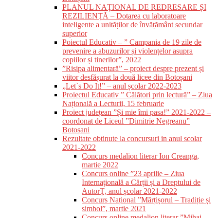
PLANUL NAȚIONAL DE REDRESARE ȘI
REZILIENȚĂ – Dotarea cu laboratoare
inteligente a unităților de învățământ secundar
superior
Poiectul Educativ – ” Campania de 19 zile de
prevenire a abuzurilor și violențelor asupra
copiilor și tinerilor”, 2022
”Risipa alimentară” – proiect despre prezent și
viitor desfășurat la două licee din Botoșani
„Let`s Do It!” – anul școlar 2022-2023
Proiectul Educativ ” Călători prin lectură” – Ziua
Națională a Lecturii, 15 februarie
Proiect județean ”Și mie îmi pasa!” 2021-2022 –
coordonat de Liceul ”Dimitrie Negreanu”
Botoșani
Rezultate obtinute la concursuri in anul scolar
2021-2022
Concurs medalion literar Ion Creanga,
martie 2022
Concurs online ”23 aprilie – Ziua
Internațională a Cărții și a Dreptului de
AutorȚ, anul școlar 2021-2022
Concurs Național ”Mărțișorul – Tradiție și
simbol”, martie 2021
Concurs online medalion literar ”Mihai