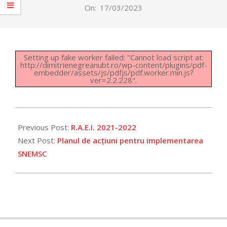
On:
17/03/2023
Setting up fake worker failed: "Cannot load script at:
http://dimitrienegreanubt.ro/wp-content/plugins/pdf-
embedder/assets/js/pdfjs/pdf.worker.min.js?
ver=2.2.228".
2023-
03-
Previous Post:
R.A.E.I. 2021-2022
17
Next Post:
Planul de acțiuni pentru implementarea
SNEMSC