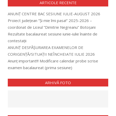
ARTICOLE RECENTE
ANUNȚ CENTRE BAC SESIUNE IULIE-AUGUST 2026
Proiect județean ”Și mie îmi pasa!” 2025-2026 –
coordonat de Liceul ”Dimitrie Negreanu” Botoșani
Rezultate bacalaureat sesiune iunie-iulie înainte de
contestații
ANUNȚ DESFĂȘURAREA EXAMENELOR DE
CORIGENȚĂ/SITUAȚII NEÎNCHEIATE IULIE 2026
Anunț important!!! Modificare calendar probe scrise
examen bacalaureat (prima sesiune)
ARHIVĂ FOTO