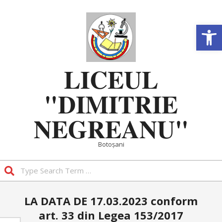
Skip
to
Deschide b
content
LICEUL
"DIMITRIE
NEGREANU"
Botoșani
Search
Primary
LA DATA DE 17.03.2023 conform
Navigation
art. 33 din Legea 153/2017
Menu