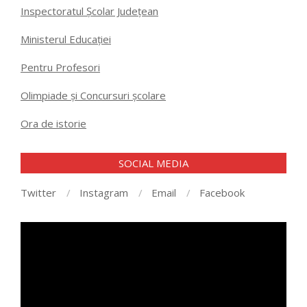
Inspectoratul Școlar Județean
Ministerul Educației
Pentru Profesori
Olimpiade și Concursuri școlare
Ora de istorie
SOCIAL MEDIA
Twitter
Instagram
Email
Facebook
Player
video