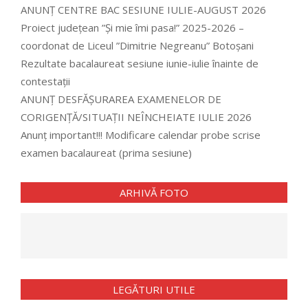
ANUNȚ CENTRE BAC SESIUNE IULIE-AUGUST 2026
Proiect județean ”Și mie îmi pasa!” 2025-2026 –
coordonat de Liceul ”Dimitrie Negreanu” Botoșani
Rezultate bacalaureat sesiune iunie-iulie înainte de
contestații
ANUNȚ DESFĂȘURAREA EXAMENELOR DE
CORIGENȚĂ/SITUAȚII NEÎNCHEIATE IULIE 2026
Anunț important!!! Modificare calendar probe scrise
examen bacalaureat (prima sesiune)
ARHIVĂ FOTO
LEGĂTURI UTILE