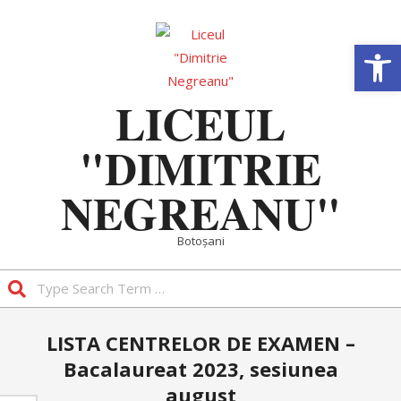
Skip
to
Deschide b
content
LICEUL
"DIMITRIE
NEGREANU"
Botoșani
Search
Primary
LISTA CENTRELOR DE EXAMEN –
Navigation
Bacalaureat 2023, sesiunea
Menu
august