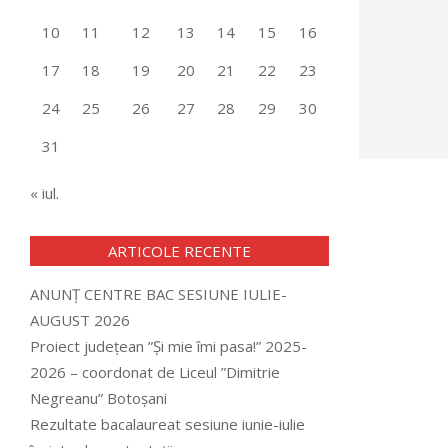
10
11
12
13
14
15
16
17
18
19
20
21
22
23
24
25
26
27
28
29
30
31
« iul.
ARTICOLE RECENTE
ANUNȚ CENTRE BAC SESIUNE IULIE-
AUGUST 2026
Proiect județean ”Și mie îmi pasa!” 2025-
2026 – coordonat de Liceul ”Dimitrie
Negreanu” Botoșani
Rezultate bacalaureat sesiune iunie-iulie