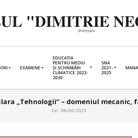
EUL "DIMITRIE N
Botoșani
EDUCAȚIA
PENTRU MEDIU
SNA
ORI
EXAMENE
ȘI SCHIMBĂRI
2021-
MANA
Primary
CLIMATICE 2023-
2025
2030
Navigation
Menu
lara „Tehnologii” – domeniul mecanic, f
On:
08/06/2023