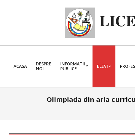
Skip
to
LIC
content
DESPRE
INFORMATII
ACASA
ELEVI
PROFES
NOI
PUBLICE
Olimpiada din aria curricu