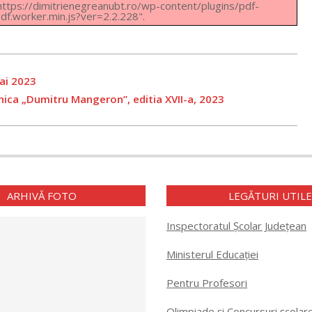
: https://dimitrienegreanubt.ro/wp-content/plugins/pdf-
f.worker.min.js?ver=2.2.228".
mai 2023
nica „Dumitru Mangeron”, editia XVII-a, 2023
ARHIVĂ FOTO
LEGĂTURI UTIL
Inspectoratul Școlar Județean
Ministerul Educației
Pentru Profesori
Olimpiade și Concursuri școlar