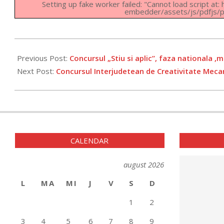
Setting up fake worker failed: "Cannot load script at
embedder/assets/js/pdfjs/pd
2023-
06-
Previous Post:
Concursul „Stiu si aplic”, faza nationala ,
08
Next Post:
Concursul Interjudetean de Creativitate Meca
CALENDAR
august 2026
L
MA
MI
J
V
S
D
1
2
3
4
5
6
7
8
9