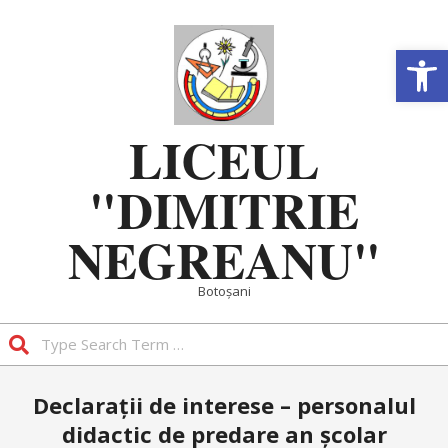
Skip
to
Deschide b
content
LICEUL
"DIMITRIE
NEGREANU"
Botoșani
Search
Primary
Declarații de interese – personalul
Navigation
didactic de predare an școlar
Menu