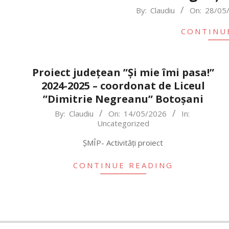
2026-
By:
Claudiu
On:
28/05
05-
CONTINU
28
Proiect județean ”Și mie îmi pasa!”
2024-2025 – coordonat de Liceul
”Dimitrie Negreanu” Botoșani
2026-
By:
Claudiu
On:
14/05/2026
In:
Uncategorized
05-
14
ȘMÎP- Activități proiect
CONTINUE READING