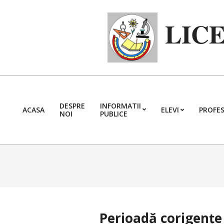
Skip
to
LIC
content
DESPRE
INFORMATII
ACASA
ELEVI
PROFES
NOI
PUBLICE
Perioadă corigențe