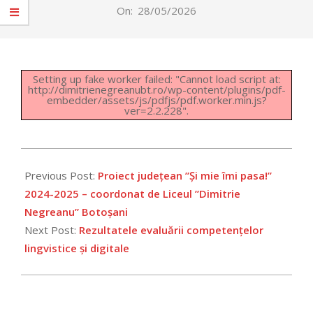
On:
28/05/2026
Setting up fake worker failed: "Cannot load script at:
http://dimitrienegreanubt.ro/wp-content/plugins/pdf-
embedder/assets/js/pdfjs/pdf.worker.min.js?
ver=2.2.228".
2026-
05-
Previous Post:
Proiect județean ”Și mie îmi pasa!”
28
2024-2025 – coordonat de Liceul ”Dimitrie
Negreanu” Botoșani
Next Post:
Rezultatele evaluării competențelor
lingvistice și digitale