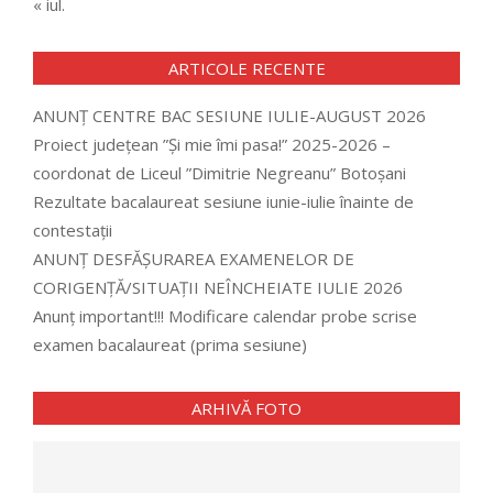
« iul.
ARTICOLE RECENTE
ANUNȚ CENTRE BAC SESIUNE IULIE-AUGUST 2026
Proiect județean ”Și mie îmi pasa!” 2025-2026 –
coordonat de Liceul ”Dimitrie Negreanu” Botoșani
Rezultate bacalaureat sesiune iunie-iulie înainte de
contestații
ANUNȚ DESFĂȘURAREA EXAMENELOR DE
CORIGENȚĂ/SITUAȚII NEÎNCHEIATE IULIE 2026
Anunț important!!! Modificare calendar probe scrise
examen bacalaureat (prima sesiune)
ARHIVĂ FOTO