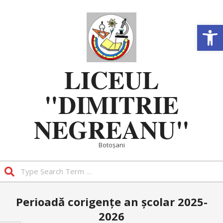
Skip
to
Deschide b
content
LICEUL
"DIMITRIE
NEGREANU"
Botoșani
Search
Primary
Perioadă corigențe an școlar 2025-
Navigation
2026
Menu