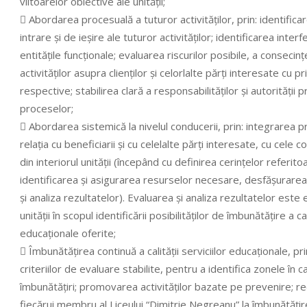
viitoarelor obiective ale unităţii;
 Abordarea procesuală a tuturor activităţilor, prin: identific
intrare şi de ieşire ale tuturor activităţilor; identificarea interfe
entităţile funcţionale; evaluarea riscurilor posibile, a consecinţ
activităţilor asupra clienţilor şi celorlalte părţi interesate cu pri
respective; stabilirea clară a responsabilităţilor şi autorităţi
proceselor;
 Abordarea sistemică la nivelul conducerii, prin: integrarea p
relaţia cu beneficiarii şi cu celelalte părţi interesate, cu cele 
din interiorul unităţii (începând cu definirea cerinţelor referit
identificarea şi asigurarea resurselor necesare, desfăşurarea
şi analiza rezultatelor). Evaluarea şi analiza rezultatelor est
unităţii în scopul identificării posibilităţilor de îmbunătăţire a cali
educaţionale oferite;
 Îmbunătăţirea continuă a calităţii serviciilor educaţionale, pr
criteriilor de evaluare stabilite, pentru a identifica zonele în 
îmbunătăţiri; promovarea activităţilor bazate pe prevenire; r
fiecărui membru al Liceului “Dimitrie Negreanu” la îmbunătăţi