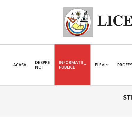
Skip
to
LIC
content
DESPRE
INFORMATII
ACASA
ELEVI
PROFES
NOI
PUBLICE
ST