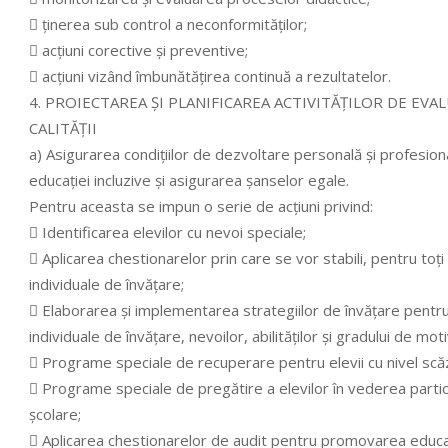
 ţinerea sub control a neconformităţilor;
 acţiuni corective şi preventive;
 acţiuni vizând îmbunătăţirea continuă a rezultatelor.
4. PROIECTAREA ŞI PLANIFICAREA ACTIVITĂŢILOR DE EVA
CALITĂŢII
a) Asigurarea condiţiilor de dezvoltare personală şi profesion
educaţiei incluzive şi asigurarea şanselor egale.
Pentru aceasta se impun o serie de acţiuni privind:
 Identificarea elevilor cu nevoi speciale;
 Aplicarea chestionarelor prin care se vor stabili, pentru toţi ele
individuale de învăţare;
 Elaborarea şi implementarea strategiilor de învăţare pentru
individuale de învăţare, nevoilor, abilităţilor şi gradului de mot
 Programe speciale de recuperare pentru elevii cu nivel scăzut 
 Programe speciale de pregătire a elevilor în vederea particip
şcolare;
 Aplicarea chestionarelor de audit pentru promovarea educaţi