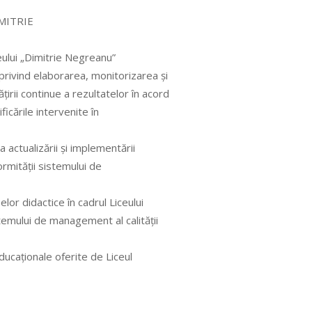
MITRIE
eului „Dimitrie Negreanu”
 privind elaborarea, monitorizarea şi
ţirii continue a rezultatelor în acord
ificările intervenite în
actualizării şi implementării
formităţii sistemului de
or didactice în cadrul Liceului
temului de management al calităţii
educaţionale oferite de Liceul