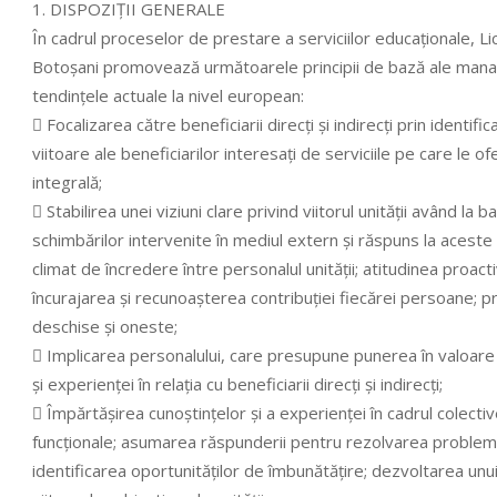
1. DISPOZIŢII GENERALE
În cadrul proceselor de prestare a serviciilor educaţionale, L
Botoşani promovează următoarele principii de bază ale manage
tendinţele actuale la nivel european:
 Focalizarea către beneficiarii direcţi şi indirecţi prin identif
viitoare ale beneficiarilor interesaţi de serviciile pe care le o
integrală;
 Stabilirea unei viziuni clare privind viitorul unităţii având la 
schimbărilor intervenite în mediul extern şi răspuns la aceste
climat de încredere între personalul unităţii; atitudinea proac
încurajarea şi recunoaşterea contribuţiei fiecărei persoane;
deschise şi oneste;
 Implicarea personalului, care presupune punerea în valoare
şi experienţei în relaţia cu beneficiarii direcţi şi indirecţi;
 Împărtăşirea cunoştinţelor şi a experienţei în cadrul colective
funcţionale; asumarea răspunderii pentru rezolvarea problemel
identificarea oportunităţilor de îmbunătăţire; dezvoltarea unui 