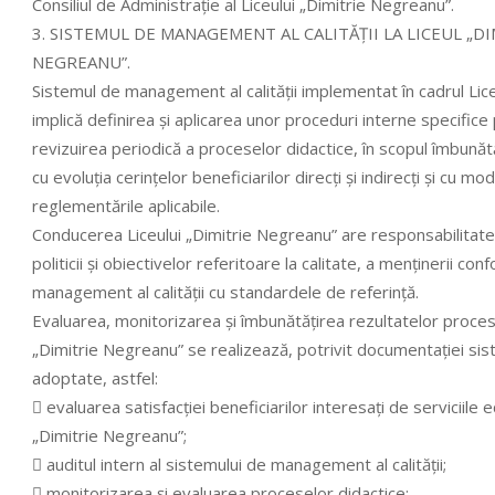
Consiliul de Administraţie al Liceului „Dimitrie Negreanu”.
3. SISTEMUL DE MANAGEMENT AL CALITĂŢII LA LICEUL „DI
NEGREANU”.
Sistemul de management al calităţii implementat în cadrul Lic
implică definirea şi aplicarea unor proceduri interne specifice
revizuirea periodică a proceselor didactice, în scopul îmbunătă
cu evoluţia cerinţelor beneficiarilor direcţi şi indirecţi şi cu mod
reglementările aplicabile.
Conducerea Liceului „Dimitrie Negreanu” are responsabilitatea 
politicii şi obiectivelor referitoare la calitate, a menţinerii con
management al calităţii cu standardele de referinţă.
Evaluarea, monitorizarea şi îmbunătăţirea rezultatelor procesel
„Dimitrie Negreanu” se realizează, potrivit documentaţiei sis
adoptate, astfel:
 evaluarea satisfacţiei beneficiarilor interesaţi de serviciile 
„Dimitrie Negreanu”;
 auditul intern al sistemului de management al calităţii;
 monitorizarea şi evaluarea proceselor didactice;