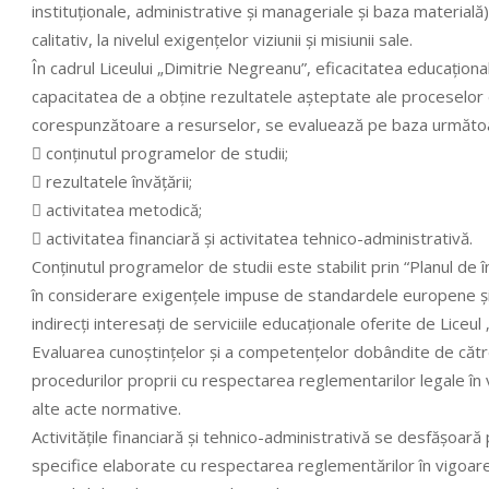
instituţionale, administrative şi manageriale şi baza materială)
calitativ, la nivelul exigenţelor viziunii şi misiunii sale.
În cadrul Liceului „Dimitrie Negreanu”, eficacitatea educaţional
capacitatea de a obţine rezultatele aşteptate ale proceselor d
corespunzătoare a resurselor, se evaluează pe baza următo
 conţinutul programelor de studii;
 rezultatele învăţării;
 activitatea metodică;
 activitatea financiară şi activitatea tehnico-administrativă.
Conţinutul programelor de studii este stabilit prin “Planul de 
în considerare exigenţele impuse de standardele europene şi ce
indirecţi interesaţi de serviciile educaţionale oferite de Liceu
Evaluarea cunoştinţelor şi a competenţelor dobândite de către
procedurilor proprii cu respectarea reglementarilor legale în v
alte acte normative.
Activităţile financiară şi tehnico-administrativă se desfăşoară 
specifice elaborate cu respectarea reglementărilor în vigoar