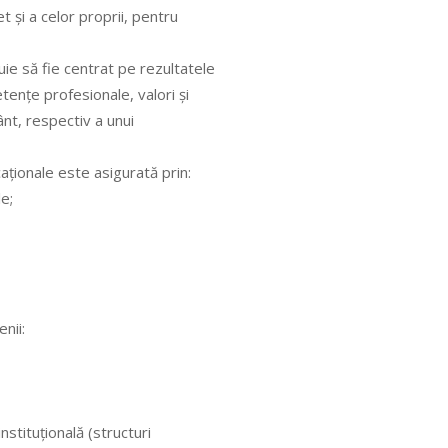
 şi a celor proprii, pentru
buie să fie centrat pe rezultatele
tenţe profesionale, valori şi
ânt, respectiv a unui
caţionale este asigurată prin:
le;
nii:
stituţională (structuri