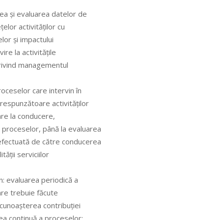
area şi evaluarea datelor de
ţelor activităţilor cu
elor şi impactului
vire la activităţile
i privind managementul
roceselor care intervin în
corespunzătoare activităţilor
oare la conducere,
 proceselor, până la evaluarea
e efectuată de către conducerea
tăţii serviciilor
in: evaluarea periodică a
care trebuie făcute
ecunoaşterea contribuţiei
rea continuă a proceselor;