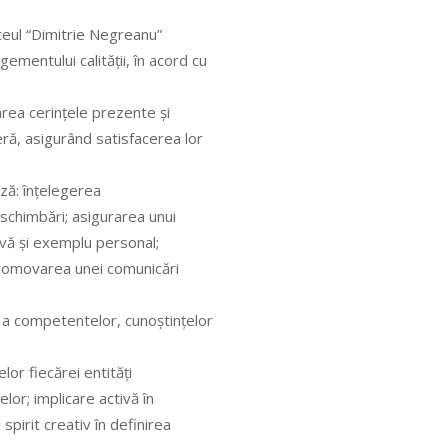
iceul “Dimitrie Negreanu”
mentului calităţii, în acord cu
icarea cerinţele prezente şi
feră, asigurând satisfacerea lor
bază: înţelegerea
 schimbări; asigurarea unui
tivă şi exemplu personal;
 promovarea unei comunicări
 a competentelor, cunoştinţelor
lor fiecărei entităţi
or; implicare activă în
spirit creativ în definirea