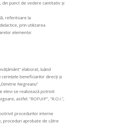
, din punct de vedere cantitativ şi
ă, referitoare la
idactice, prin utilizarea
arelor elemente:
învăţământ” elaborat, luând
rinţele beneficiarilor direcţi şi
l „Dimitrie Negreanu”
 elevi se realizează potrivit
igoare, astfel: “ROFUIP”, “R.O.I.”,
potrivit procedurilor interne
e, proceduri aprobate de către