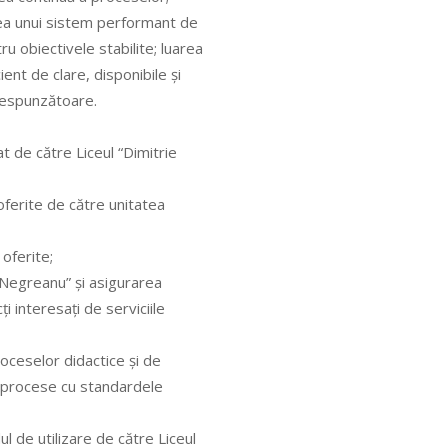
rea unui sistem performant de
ru obiectivele stabilite; luarea
ient de clare, disponibile şi
orespunzătoare.
at de către Liceul “Dimitrie
oferite de către unitatea
 oferite;
ie Negreanu” şi asigurarea
ţi interesaţi de serviciile
oceselor didactice şi de
or procese cu standardele
 de utilizare de către Liceul