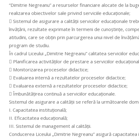
“Dimitrie Negreanu” a resurselor financiare alocate de la buget
realizarea obiectivelor sale privind serviciile educaţionale;
 Sistemul de asigurare a calităţii serviciilor educaţionale tre
învăţării, rezultate exprimate în termeni de cunoştinţe, compe
atitudini, care se obţin prin parcurgerea unui nivel de învăţăm
program de studiu.
În cadrul Liceului „Dimitrie Negreanu” calitatea serviciilor edu
 Planificarea activităţilor de prestare a serviciilor educaţiona
 Monitorizarea proceselor didactice;
 Evaluarea internă a rezultatelor proceselor didactice;
 Evaluarea externă a rezultatelor proceselor didactice;
 Îmbunătăţirea continuă a serviciilor educaţionale.
Sistemul de asigurare a calităţii se referă la următoarele dome
I. Capacitatea instituţională;
II. Eficacitatea educaţională;
III. Sistemul de management al calităţii.
Conducerea Liceului „Dimitrie Negreanu” asigură capacitatea in