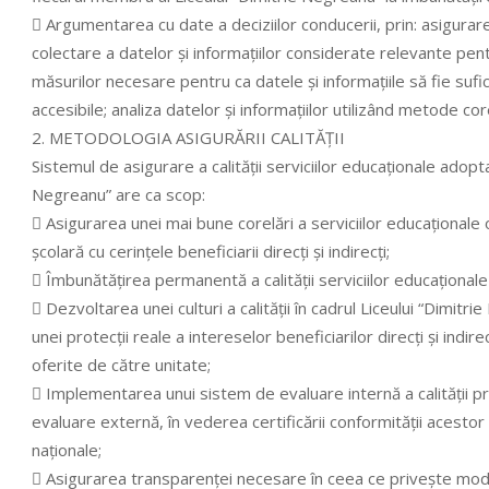
 Argumentarea cu date a deciziilor conducerii, prin: asigura
colectare a datelor şi informaţiilor considerate relevante pent
măsurilor necesare pentru ca datele şi informaţiile să fie sufic
accesibile; analiza datelor şi informaţiilor utilizând metode c
2. METODOLOGIA ASIGURĂRII CALITĂŢII
Sistemul de asigurare a calităţii serviciilor educaţionale adopt
Negreanu” are ca scop:
 Asigurarea unei mai bune corelări a serviciilor educaţionale 
şcolară cu cerinţele beneficiarii direcţi şi indirecţi;
 Îmbunătăţirea permanentă a calităţii serviciilor educaţionale
 Dezvoltarea unei culturi a calităţii în cadrul Liceului “Dimitr
unei protecţii reale a intereselor beneficiarilor direcţi şi indirec
oferite de către unitate;
 Implementarea unui sistem de evaluare internă a calităţii pr
evaluare externă, în vederea certificării conformităţii acest
naţionale;
 Asigurarea transparenţei necesare în ceea ce priveşte modul