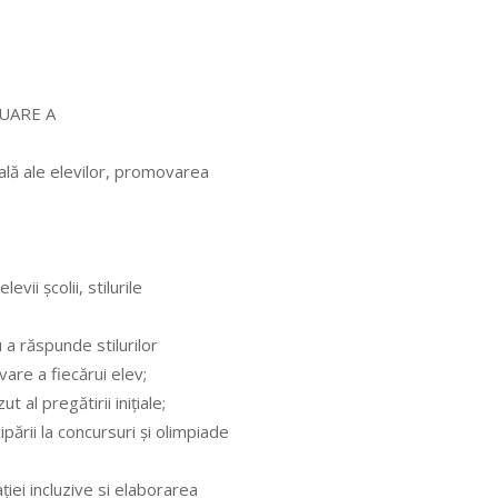
LUARE A
ală ale elevilor, promovarea
vii şcolii, stilurile
 a răspunde stilurilor
ivare a fiecărui elev;
al pregătirii iniţiale;
ării la concursuri şi olimpiade
ei incluzive si elaborarea