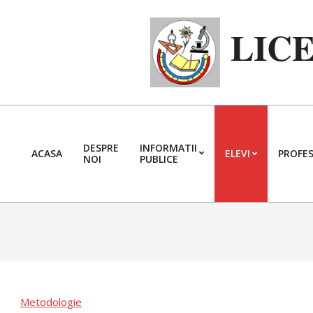
Skip
to
LIC
content
DESPRE
INFORMATII
ACASA
ELEVI
PROFES
NOI
PUBLICE
Metodologie