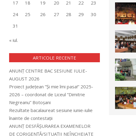
17
18
19
20
21
22
23
24
25
26
27
28
29
30
31
« iul.
ARTICOLE RECENTE
ANUNȚ CENTRE BAC SESIUNE IULIE-
AUGUST 2026
Proiect județean ”Și mie îmi pasa!” 2025-
2026 – coordonat de Liceul ”Dimitrie
Negreanu” Botoșani
Rezultate bacalaureat sesiune iunie-iulie
înainte de contestații
ANUNȚ DESFĂȘURAREA EXAMENELOR
DE CORIGENȚĂ/SITUAȚII NEÎNCHEIATE