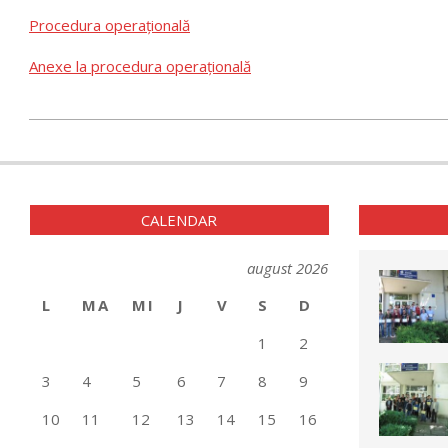
Procedura operațională
Anexe la procedura operațională
2024-
09-
12
CALENDAR
august 2026
L
MA
MI
J
V
S
D
1
2
3
4
5
6
7
8
9
10
11
12
13
14
15
16