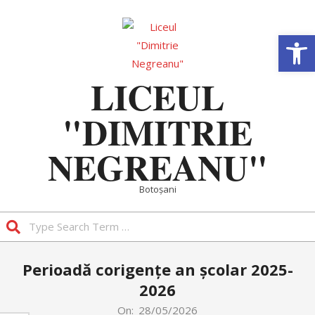
Skip
to
Deschide b
content
LICEUL
"DIMITRIE
NEGREANU"
Botoșani
Search
Primary
Perioadă corigențe an școlar 2025-
Navigation
2026
Menu
On:
28/05/2026