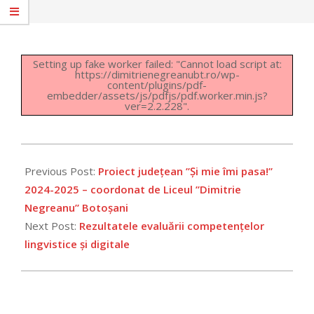
Setting up fake worker failed: "Cannot load script at:
https://dimitrienegreanubt.ro/wp-
content/plugins/pdf-
embedder/assets/js/pdfjs/pdf.worker.min.js?
ver=2.2.228".
2026-
05-
Previous Post:
Proiect județean ”Și mie îmi pasa!”
28
2024-2025 – coordonat de Liceul ”Dimitrie
Negreanu” Botoșani
Next Post:
Rezultatele evaluării competențelor
lingvistice și digitale