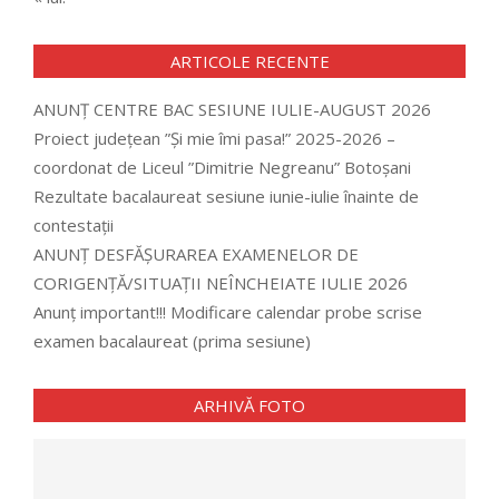
ARTICOLE RECENTE
ANUNȚ CENTRE BAC SESIUNE IULIE-AUGUST 2026
Proiect județean ”Și mie îmi pasa!” 2025-2026 –
coordonat de Liceul ”Dimitrie Negreanu” Botoșani
Rezultate bacalaureat sesiune iunie-iulie înainte de
contestații
ANUNȚ DESFĂȘURAREA EXAMENELOR DE
CORIGENȚĂ/SITUAȚII NEÎNCHEIATE IULIE 2026
Anunț important!!! Modificare calendar probe scrise
examen bacalaureat (prima sesiune)
ARHIVĂ FOTO