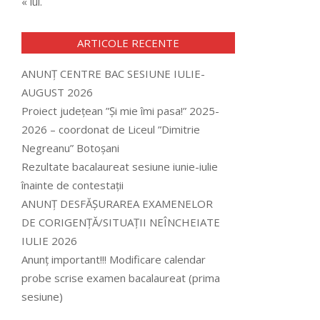
« iul.
ARTICOLE RECENTE
ANUNȚ CENTRE BAC SESIUNE IULIE-
AUGUST 2026
Proiect județean ”Și mie îmi pasa!” 2025-
2026 – coordonat de Liceul ”Dimitrie
Negreanu” Botoșani
Rezultate bacalaureat sesiune iunie-iulie
înainte de contestații
ANUNȚ DESFĂȘURAREA EXAMENELOR
DE CORIGENȚĂ/SITUAȚII NEÎNCHEIATE
IULIE 2026
Anunț important!!! Modificare calendar
probe scrise examen bacalaureat (prima
sesiune)