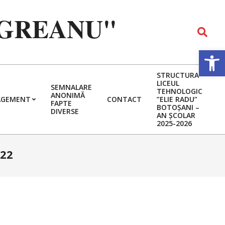
EGREANU"
Search
Deschide b
STRUCTURA
LICEUL
SEMNALARE
TEHNOLOGIC
ANONIMĂ
GEMENT
CONTACT
”ELIE RADU”
FAPTE
BOTOȘANI –
DIVERSE
AN ȘCOLAR
2025-2026
022