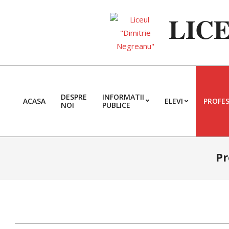
Skip
LIC
to
content
DESPRE
INFORMATII
ACASA
ELEVI
PROFES
NOI
PUBLICE
Pr