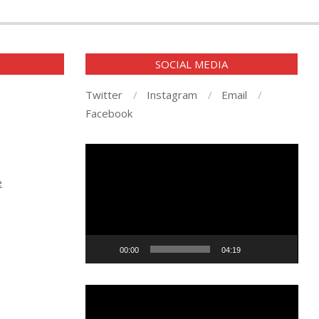
E
SOCIAL MEDIA
Twitter
Instagram
Email
Facebook
Player
video
e
00:00
04:19
Player
video