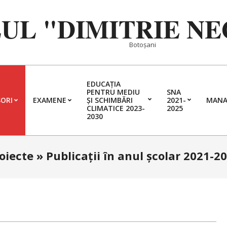
EUL "DIMITRIE N
Botoșani
EDUCAȚIA
PENTRU MEDIU
SNA
ORI
EXAMENE
ȘI SCHIMBĂRI
2021-
MANA
Primary
CLIMATICE 2023-
2025
2030
Navigation
Menu
oiecte »
Publicații în anul școlar 2021-2