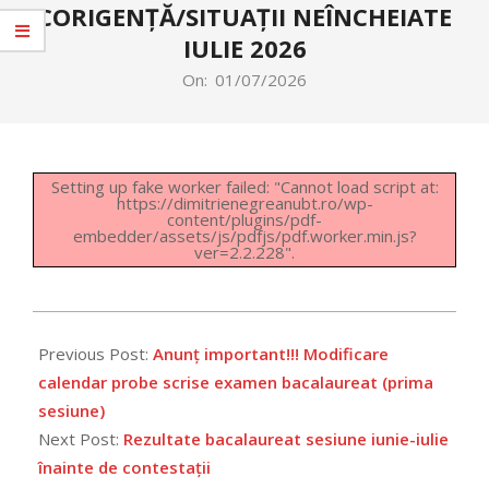
CORIGENȚĂ/SITUAȚII NEÎNCHEIATE
IULIE 2026
On:
01/07/2026
Setting up fake worker failed: "Cannot load script at:
https://dimitrienegreanubt.ro/wp-
content/plugins/pdf-
embedder/assets/js/pdfjs/pdf.worker.min.js?
ver=2.2.228".
2026-
07-
Previous Post:
Anunț important!!! Modificare
01
calendar probe scrise examen bacalaureat (prima
sesiune)
Next Post:
Rezultate bacalaureat sesiune iunie-iulie
înainte de contestații