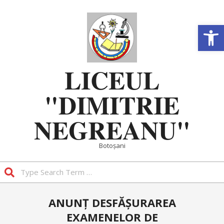
Skip
to
Deschide b
content
LICEUL
"DIMITRIE
NEGREANU"
Botoșani
Search
Primary
ANUNȚ DESFĂȘURAREA
Navigation
EXAMENELOR DE
Menu