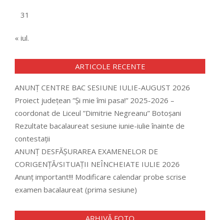
31
« iul.
ARTICOLE RECENTE
ANUNȚ CENTRE BAC SESIUNE IULIE-AUGUST 2026
Proiect județean ”Și mie îmi pasa!” 2025-2026 –
coordonat de Liceul ”Dimitrie Negreanu” Botoșani
Rezultate bacalaureat sesiune iunie-iulie înainte de
contestații
ANUNȚ DESFĂȘURAREA EXAMENELOR DE
CORIGENȚĂ/SITUAȚII NEÎNCHEIATE IULIE 2026
Anunț important!!! Modificare calendar probe scrise
examen bacalaureat (prima sesiune)
ARHIVĂ FOTO