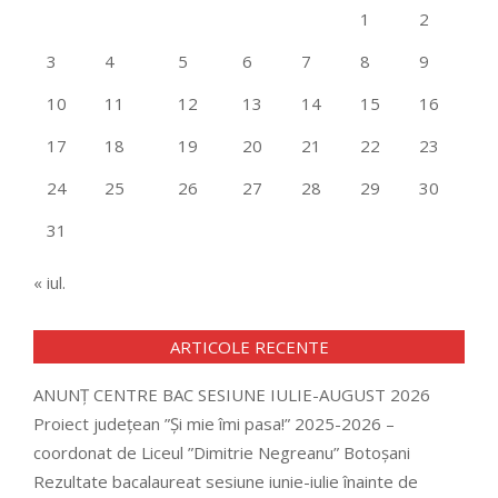
1
2
3
4
5
6
7
8
9
10
11
12
13
14
15
16
17
18
19
20
21
22
23
24
25
26
27
28
29
30
31
« iul.
ARTICOLE RECENTE
ANUNȚ CENTRE BAC SESIUNE IULIE-AUGUST 2026
Proiect județean ”Și mie îmi pasa!” 2025-2026 –
coordonat de Liceul ”Dimitrie Negreanu” Botoșani
Rezultate bacalaureat sesiune iunie-iulie înainte de