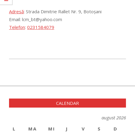
Adresă
:
Strada Dimitrie Rallet Nr. 9, Botoșani
Email: lcm_bt@yahoo.com
Telefon
:
0231584079
2021-
11-
15
CALENDAR
august 2026
L
MA
MI
J
V
S
D