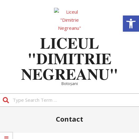
Skip
to
Deschide b
content
LICEUL
"DIMITRIE
NEGREANU"
Botoșani
Search
Primary
Contact
Navigation
Menu