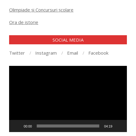
Olimpiade și Concursuri școlare
Ora de istorie
SOCIAL MEDIA
Twitter
Instagram
Email
Facebook
Player
video
00:00
04:19