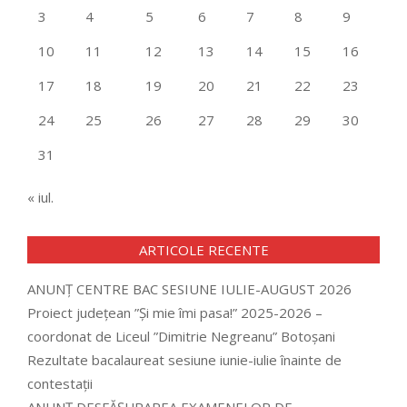
3
4
5
6
7
8
9
10
11
12
13
14
15
16
17
18
19
20
21
22
23
24
25
26
27
28
29
30
31
« iul.
ARTICOLE RECENTE
ANUNȚ CENTRE BAC SESIUNE IULIE-AUGUST 2026
Proiect județean ”Și mie îmi pasa!” 2025-2026 –
coordonat de Liceul ”Dimitrie Negreanu” Botoșani
Rezultate bacalaureat sesiune iunie-iulie înainte de
contestații