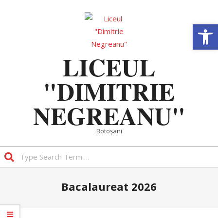
Skip
to
Deschide b
content
LICEUL
"DIMITRIE
NEGREANU"
Botoșani
Search
Primary
Bacalaureat 2026
Navigation
Menu