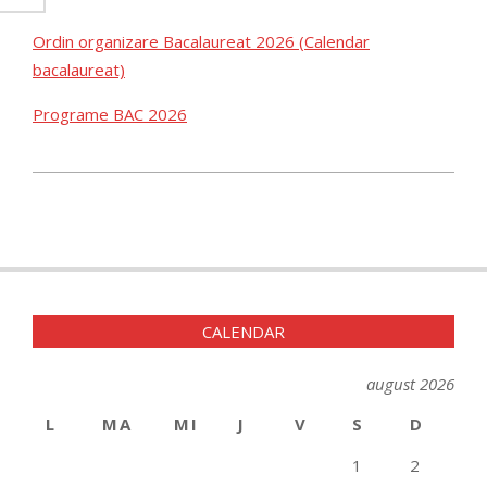
Ordin organizare Bacalaureat 2026 (Calendar
bacalaureat)
Programe BAC 2026
2026-
01-
27
CALENDAR
august 2026
L
MA
MI
J
V
S
D
1
2