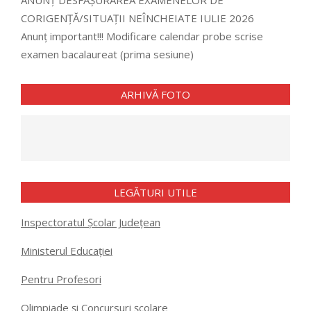
ANUNȚ DESFĂȘURAREA EXAMENELOR DE
CORIGENȚĂ/SITUAȚII NEÎNCHEIATE IULIE 2026
Anunț important!!! Modificare calendar probe scrise
examen bacalaureat (prima sesiune)
ARHIVĂ FOTO
LEGĂTURI UTILE
Inspectoratul Școlar Județean
Ministerul Educației
Pentru Profesori
Olimpiade și Concursuri școlare