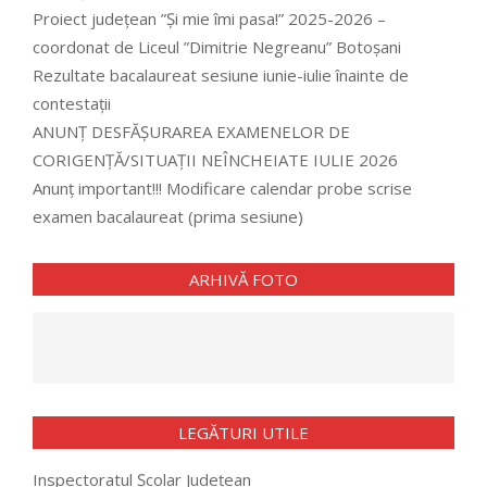
Proiect județean ”Și mie îmi pasa!” 2025-2026 –
coordonat de Liceul ”Dimitrie Negreanu” Botoșani
Rezultate bacalaureat sesiune iunie-iulie înainte de
contestații
ANUNȚ DESFĂȘURAREA EXAMENELOR DE
CORIGENȚĂ/SITUAȚII NEÎNCHEIATE IULIE 2026
Anunț important!!! Modificare calendar probe scrise
examen bacalaureat (prima sesiune)
ARHIVĂ FOTO
LEGĂTURI UTILE
Inspectoratul Școlar Județean