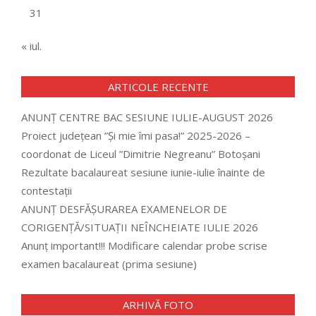
31
« iul.
ARTICOLE RECENTE
ANUNȚ CENTRE BAC SESIUNE IULIE-AUGUST 2026
Proiect județean ”Și mie îmi pasa!” 2025-2026 –
coordonat de Liceul ”Dimitrie Negreanu” Botoșani
Rezultate bacalaureat sesiune iunie-iulie înainte de
contestații
ANUNȚ DESFĂȘURAREA EXAMENELOR DE
CORIGENȚĂ/SITUAȚII NEÎNCHEIATE IULIE 2026
Anunț important!!! Modificare calendar probe scrise
examen bacalaureat (prima sesiune)
ARHIVĂ FOTO