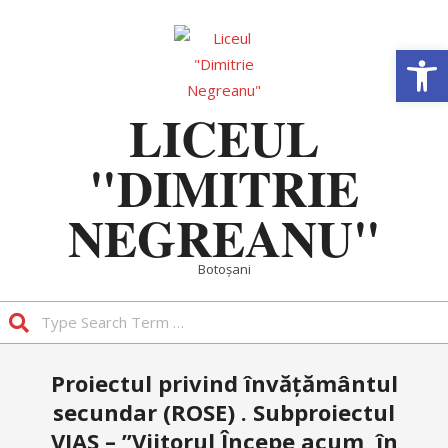
Skip
to
Deschide b
content
LICEUL
"DIMITRIE
NEGREANU"
Botoșani
Search
Primary
Proiectul privind învățământul
Navigation
secundar (ROSE) . Subproiectul
Menu
VIAS – ”Viitorul Începe acum, în