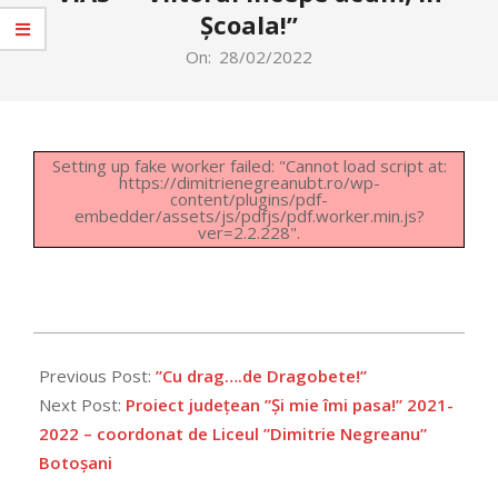
Școala!”
On:
28/02/2022
Setting up fake worker failed: "Cannot load script at:
https://dimitrienegreanubt.ro/wp-
content/plugins/pdf-
embedder/assets/js/pdfjs/pdf.worker.min.js?
ver=2.2.228".
2022-
02-
Previous Post:
”Cu drag….de Dragobete!”
28
Next Post:
Proiect județean ”Și mie îmi pasa!” 2021-
2022 – coordonat de Liceul ”Dimitrie Negreanu”
Botoșani