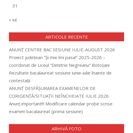
31
« iul.
ARTICOLE RECENTE
ANUNȚ CENTRE BAC SESIUNE IULIE-AUGUST 2026
Proiect județean ”Și mie îmi pasa!” 2025-2026 –
coordonat de Liceul ”Dimitrie Negreanu” Botoșani
Rezultate bacalaureat sesiune iunie-iulie înainte de
contestații
ANUNȚ DESFĂȘURAREA EXAMENELOR DE
CORIGENȚĂ/SITUAȚII NEÎNCHEIATE IULIE 2026
Anunț important!!! Modificare calendar probe scrise
examen bacalaureat (prima sesiune)
ARHIVĂ FOTO