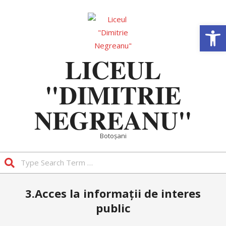
Skip
to
Deschide b
content
LICEUL
"DIMITRIE
NEGREANU"
Botoșani
Search
Primary
3.Acces la informații de interes
Navigation
public
Menu