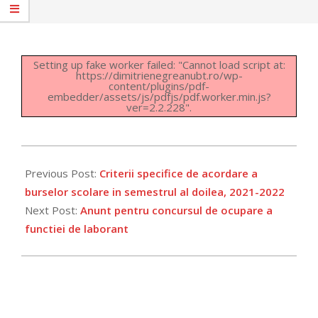
Setting up fake worker failed: "Cannot load script at:
https://dimitrienegreanubt.ro/wp-
content/plugins/pdf-
embedder/assets/js/pdfjs/pdf.worker.min.js?
ver=2.2.228".
2022-
03-
Previous Post:
Criterii specifice de acordare a
26
burselor scolare in semestrul al doilea, 2021-2022
Next Post:
Anunt pentru concursul de ocupare a
functiei de laborant