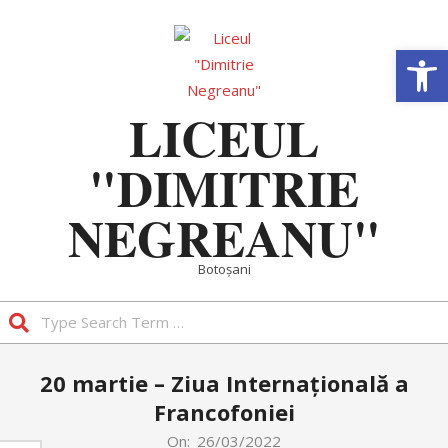
Skip
to
Deschide b
content
LICEUL
"DIMITRIE
NEGREANU"
Botoșani
Search
Primary
20 martie – Ziua Internațională a
Navigation
Francofoniei
Menu
On:
26/03/2022