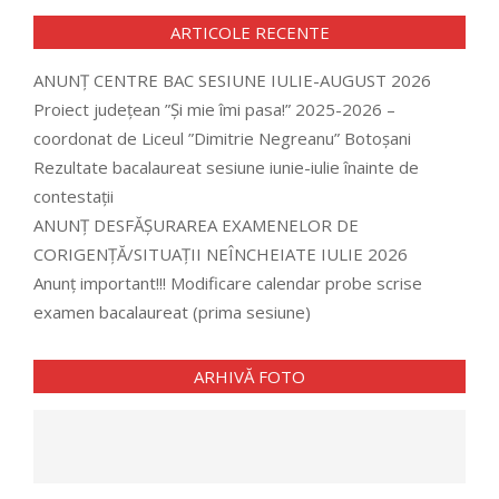
ARTICOLE RECENTE
ANUNȚ CENTRE BAC SESIUNE IULIE-AUGUST 2026
Proiect județean ”Și mie îmi pasa!” 2025-2026 –
coordonat de Liceul ”Dimitrie Negreanu” Botoșani
Rezultate bacalaureat sesiune iunie-iulie înainte de
contestații
ANUNȚ DESFĂȘURAREA EXAMENELOR DE
CORIGENȚĂ/SITUAȚII NEÎNCHEIATE IULIE 2026
Anunț important!!! Modificare calendar probe scrise
examen bacalaureat (prima sesiune)
ARHIVĂ FOTO