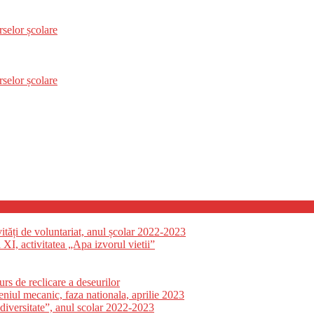
selor școlare
selor școlare
tăți de voluntariat, anul școlar 2022-2023
 XI, activitatea „Apa izvorul vietii”
s de reclicare a deseurilor
niul mecanic, faza nationala, aprilie 2023
odiversitate”, anul scolar 2022-2023