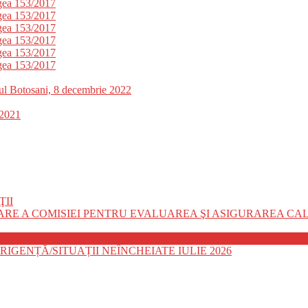
gea 153/2017
gea 153/2017
gea 153/2017
gea 153/2017
gea 153/2017
gea 153/2017
etul Botosani, 8 decembrie 2022
.2021
ŢII
E A COMISIEI PENTRU EVALUAREA ŞI ASIGURAREA CALI
ENȚĂ/SITUAȚII NEÎNCHEIATE IULIE 2026