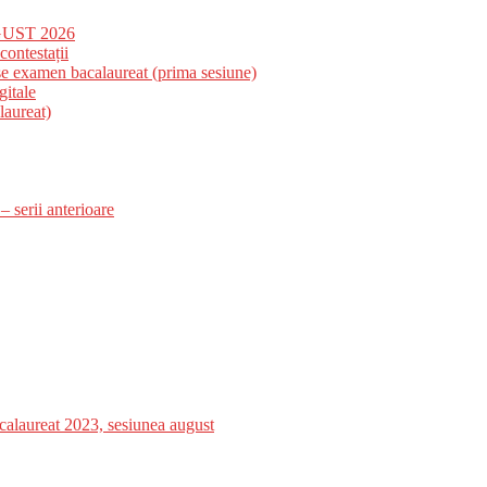
UST 2026
contestații
se examen bacalaureat (prima sesiune)
gitale
laureat)
 serii anterioare
reat 2023, sesiunea august