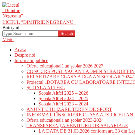
Skip
to
content
LICEUL "DIMITRIE NEGREANU"
Botoșani
Search
Primary
Menu
Navigation
Acasa
Menu
Despre noi
Informatii publice
Oferta educațională an școlar 2026 2027
CONCURS POST VACANT ADMINISTRATOR FIN
REPARTIZARE CLASA A IX-A AN ȘCOLAR 2024-2
Proiectul „DOTAREA CU LABORATOARE INTEL
ȘCOALA ALTFEL
Școala Altfel 2025 – 2026
Școala Altfel 2024 – 2025
Școala Altfel 2023 – 2024
ANUNȚ UTILIZARE TEREN DE SPORT
INFORMAȚII ÎNSCRIERE CLASA A IX LICEU AN 
Ofertă educațională an școlar 2023-2024
TRANSPARENȚA VENITURILOR SALARIALE
LA DATA DE 31.03.2026 conform art. 33 din Le