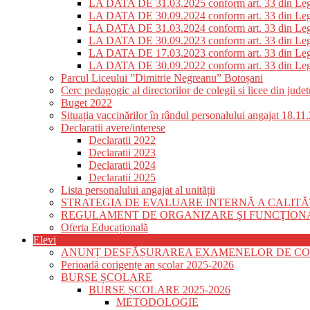
LA DATA DE 31.03.2025 conform art. 33 din Le
LA DATA DE 30.09.2024 conform art. 33 din Le
LA DATA DE 31.03.2024 conform art. 33 din Le
LA DATA DE 30.09.2023 conform art. 33 din Le
LA DATA DE 17.03.2023 conform art. 33 din Le
LA DATA DE 30.09.2022 conform art. 33 din Le
Parcul Liceului ”Dimitrie Negreanu” Botoșani
Cerc pedagogic al directorilor de colegii si licee din jud
Buget 2022
Situația vaccinărilor în rândul personalului angajat 18.11
Declaratii avere/interese
Declaratii 2022
Declaratii 2023
Declaratii 2024
Declaratii 2025
Lista personalului angajat al unității
STRATEGIA DE EVALUARE INTERNĂ A CALITĂ
REGULAMENT DE ORGANIZARE ŞI FUNCŢIONAR
Oferta Educațională
Elevi
ANUNȚ DESFĂȘURAREA EXAMENELOR DE CORIG
Perioadă corigențe an școlar 2025-2026
BURSE ȘCOLARE
BURSE ȘCOLARE 2025-2026
METODOLOGIE