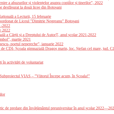
re a abuzurilor și violențelor asupra copiilor și tinerilor”, 2022
or desfășurat la două licee din Botoșani
ațională a Lecturii, 15 februarie
coordonat de Liceul ”Dimitrie Negreanu” Botoșani
21-2022
ie 2022
nală a Cărții și a Dreptului de AutorȚ, anul școlar 2021-2022
simbol”, martie 2021
nescu- poetul nepereche”, ianuarie 2022
 de CDI- Școala gimnazială Dragoș marin, loc. Ștefan cel mare, jud. Că
în activități de voluntariat
 Subproiectul VIAS – ”Viitorul Începe acum, în Școala!”
lor
ctic de predare din învățământul preuniversitar în anul școlar 2022—20