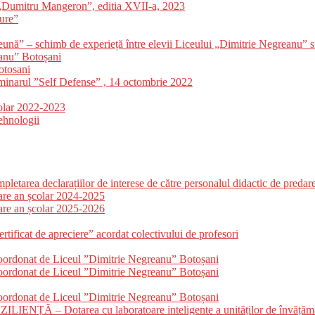
 „Dumitru Mangeron”, editia XVII-a, 2023
ture”
ună” – schimb de experieță între elevii Liceului „Dimitrie Negreanu” s
eanu” Botoșani
otosani
eminarul ”Self Defense” , 14 octombrie 2022
colar 2022-2023
Tehnologii
etarea declarațiilor de interese de către personalul didactic de predar
dare an școlar 2024-2025
dare an școlar 2025-2026
tificat de apreciere” acordat colectivului de profesori
coordonat de Liceul ”Dimitrie Negreanu” Botoșani
coordonat de Liceul ”Dimitrie Negreanu” Botoșani
coordonat de Liceul ”Dimitrie Negreanu” Botoșani
 Dotarea cu laboratoare inteligente a unităților de învățămân