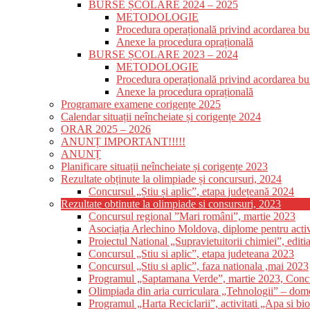
BURSE ȘCOLARE 2024 – 2025
METODOLOGIE
Procedura operațională privind acordarea bur
Anexe la procedura oprațională
BURSE ȘCOLARE 2023 – 2024
METODOLOGIE
Procedura operațională privind acordarea bur
Anexe la procedura oprațională
Programare examene corigențe 2025
Calendar situații neîncheiate și corigențe 2024
ORAR 2025 – 2026
ANUNȚ IMPORTANT!!!!!
ANUNȚ
Planificare situații neîncheiate și corigențe 2023
Rezultate obținute la olimpiade și concursuri, 2024
Concursul „Știu și aplic”, etapa județeană 2024
Rezultate obtinute la olimpiade si consursuri, 2023
Concursul regional ”Mari români”, martie 2023
Asociația Arlechino Moldova, diplome pentru activi
Proiectul National „Supravietuitorii chimiei”, editia
Concursul „Stiu si aplic”, etapa judeteana 2023
Concursul „Stiu si aplic”, faza nationala ,mai 2023
Programul „Saptamana Verde”, martie 2023, Concur
Olimpiada din aria curriculara „Tehnologii” – dome
Programul „Harta Reciclarii”, activitati „Apa si bi