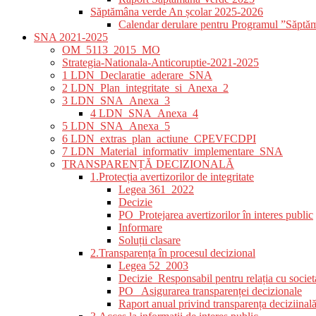
Săptămâna verde An școlar 2025-2026
Calendar derulare pentru Programul ”Săptă
SNA 2021-2025
OM_5113_2015_MO
Strategia-Nationala-Anticoruptie-2021-2025
1 LDN_Declaratie_aderare_SNA
2 LDN_Plan_integritate_si_Anexa_2
3 LDN_SNA_Anexa_3
4 LDN_SNA_Anexa_4
5 LDN_SNA_Anexa_5
6 LDN_extras_plan_actiune_CPEVFCDPI
7 LDN_Material_informativ_implementare_SNA
TRANSPARENȚĂ DECIZIONALĂ
1.Protecția avertizorilor de integritate
Legea 361_2022
Decizie
PO_Protejarea avertizorilor în interes public
Informare
Soluții clasare
2.Transparența în procesul decizional
Legea 52_2003
Decizie_Responsabil pentru relația cu societa
PO_ Asigurarea transparenței decizionale
Raport anual privind transparența deciziinal