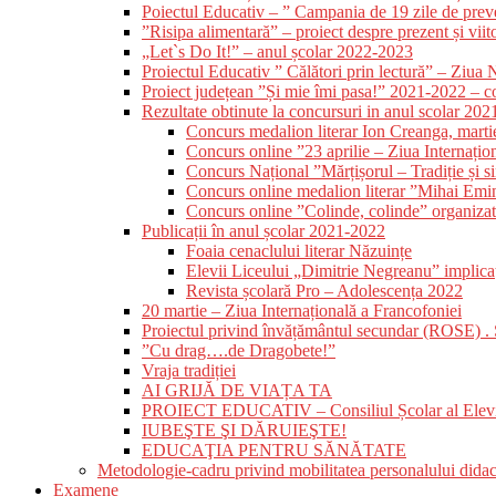
Poiectul Educativ – ” Campania de 19 zile de preveni
”Risipa alimentară” – proiect despre prezent și viit
„Let`s Do It!” – anul școlar 2022-2023
Proiectul Educativ ” Călători prin lectură” – Ziua N
Proiect județean ”Și mie îmi pasa!” 2021-2022 – 
Rezultate obtinute la concursuri in anul scolar 20
Concurs medalion literar Ion Creanga, mart
Concurs online ”23 aprilie – Ziua Internațio
Concurs Național ”Mărțișorul – Tradiție și 
Concurs online medalion literar ”Mihai Emi
Concurs online ”Colinde, colinde” organizat
Publicații în anul școlar 2021-2022
Foaia cenaclului literar Năzuințe
Elevii Liceului „Dimitrie Negreanu” implicați 
Revista școlară Pro – Adolescența 2022
20 martie – Ziua Internațională a Francofoniei
Proiectul privind învățământul secundar (ROSE) .
”Cu drag….de Dragobete!”
Vraja tradiției
AI GRIJĂ DE VIAȚA TA
PROIECT EDUCATIV – Consiliul Școlar al Elevi
IUBEŞTE ŞI DĂRUIEŞTE!
EDUCAŢIA PENTRU SĂNĂTATE
Metodologie-cadru privind mobilitatea personalului dida
Examene