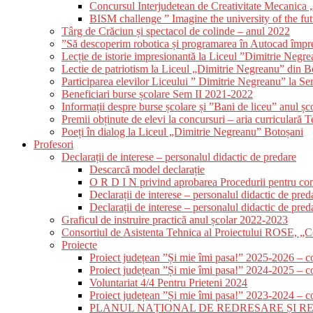
Concursul Interjudetean de Creativitate Mecanica
BISM challenge ” Imagine the university of the fu
Târg de Crăciun și spectacol de colinde – anul 2022
”Să descoperim robotica și programarea în Autocad împre
Lecție de istorie impresionantă la Liceul ”Dimitrie Negr
Lectie de patriotism la Liceul „Dimitrie Negreanu” din B
Participarea elevilor Liceului ” Dimitrie Negreanu” la S
Beneficiari burse școlare Sem II 2021-2022
Informații despre burse școlare și ”Bani de liceu” anul ș
Premii obținute de elevi la concursuri – aria curriculară 
Poeți în dialog la Liceul „Dimitrie Negreanu” Botoșani
Profesori
Declarații de interese – personalul didactic de predare
Descarcă model declarație
O R D I N privind aprobarea Procedurii pentru compl
Declarații de interese – personalul didactic de pre
Declarații de interese – personalul didactic de pre
Graficul de instruire practică anul școlar 2022-2023
Consortiul de Asistenta Tehnica al Proiectului ROSE, „Cer
Proiecte
Proiect județean ”Și mie îmi pasa!” 2025-2026 – 
Proiect județean ”Și mie îmi pasa!” 2024-2025 – 
Voluntariat 4/4 Pentru Prieteni 2024
Proiect județean ”Și mie îmi pasa!” 2023-2024 – 
PLANUL NAȚIONAL DE REDRESARE ȘI REZILIENȚĂ –