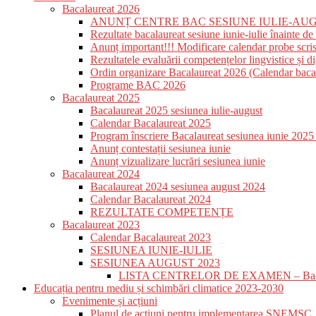
Bacalaureat 2026
ANUNȚ CENTRE BAC SESIUNE IULIE-AUG
Rezultate bacalaureat sesiune iunie-iulie înainte de 
Anunț important!!! Modificare calendar probe scri
Rezultatele evaluării competențelor lingvistice și di
Ordin organizare Bacalaureat 2026 (Calendar baca
Programe BAC 2026
Bacalaureat 2025
Bacalaureat 2025 sesiunea iulie-august
Calendar Bacalaureat 2025
Program înscriere Bacalaureat sesiunea iunie 2025 –
Anunț contestații sesiunea iunie
Anunț vizualizare lucrări sesiunea iunie
Bacalaureat 2024
Bacalaureat 2024 sesiunea august 2024
Calendar Bacalaureat 2024
REZULTATE COMPETENȚE
Bacalaureat 2023
Calendar Bacalaureat 2023
SESIUNEA IUNIE-IULIE
SESIUNEA AUGUST 2023
LISTA CENTRELOR DE EXAMEN – Bacalau
Educația pentru mediu și schimbări climatice 2023-2030
Evenimente și acțiuni
Planul de acțiuni pentru implementarea SNEMSC