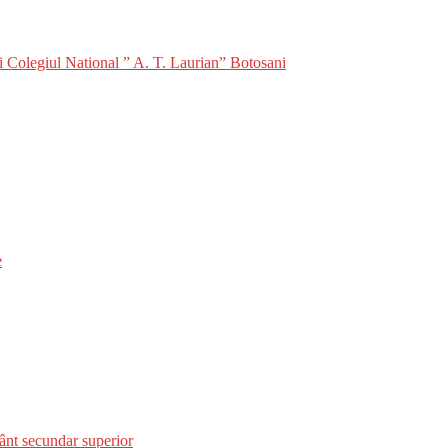
i Colegiul National ” A. T. Laurian” Botosani
e
t secundar superior