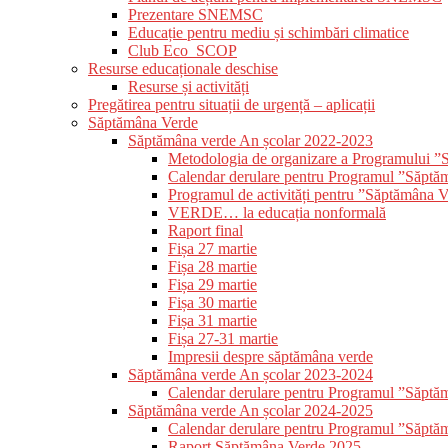
Prezentare SNEMSC
Educație pentru mediu și schimbări climatice
Club Eco_SCOP
Resurse educaționale deschise
Resurse și activități
Pregătirea pentru situații de urgență – aplicații
Săptămâna Verde
Săptămâna verde An școlar 2022-2023
Metodologia de organizare a Programului 
Calendar derulare pentru Programul ”Săptă
Programul de activități pentru ”Săptămâna 
VERDE… la educația nonformală
Raport final
Fișa 27 martie
Fișa 28 martie
Fișa 29 martie
Fișa 30 martie
Fișa 31 martie
Fișa 27-31 martie
Impresii despre săptămâna verde
Săptămâna verde An școlar 2023-2024
Calendar derulare pentru Programul ”Săptă
Săptămâna verde An școlar 2024-2025
Calendar derulare pentru Programul ”Săptă
Raport Săptămâna Verde 2025