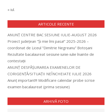
« iul.
ARTICOLE RECENTE
ANUNȚ CENTRE BAC SESIUNE IULIE-AUGUST 2026
Proiect județean ”Și mie îmi pasa!” 2025-2026 –
coordonat de Liceul ”Dimitrie Negreanu” Botoșani
Rezultate bacalaureat sesiune iunie-iulie înainte de
contestații
ANUNȚ DESFĂȘURAREA EXAMENELOR DE
CORIGENȚĂ/SITUAȚII NEÎNCHEIATE IULIE 2026
Anunț important!!! Modificare calendar probe scrise
examen bacalaureat (prima sesiune)
ARHIVĂ FOTO