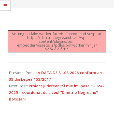
Setting up fake worker failed: "Cannot load script at:
https://dimitrienegreanubt.ro/wp-
content/plugins/pdf-
embedder/assets/js/pdfjs/pdf.worker.min.js?
ver=2.2.228".
2026-
05-
Previous Post:
LA DATA DE 31.03.2026 conform art.
08
33 din Legea 153/2017
Next Post:
Proiect județean ”Și mie îmi pasa!” 2024-
2025 – coordonat de Liceul ”Dimitrie Negreanu”
Botoșani