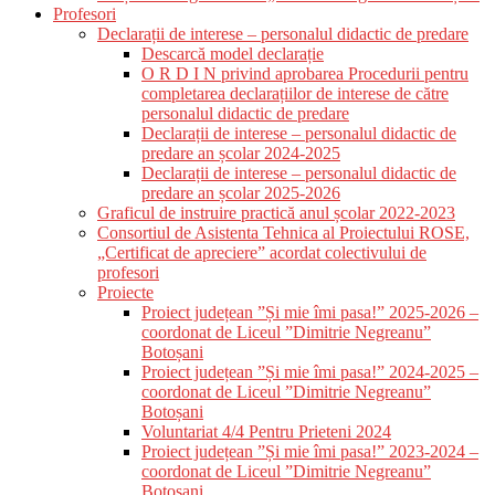
Profesori
Declarații de interese – personalul didactic de predare
Descarcă model declarație
O R D I N privind aprobarea Procedurii pentru
completarea declarațiilor de interese de către
personalul didactic de predare
Declarații de interese – personalul didactic de
predare an școlar 2024-2025
Declarații de interese – personalul didactic de
predare an școlar 2025-2026
Graficul de instruire practică anul școlar 2022-2023
Consortiul de Asistenta Tehnica al Proiectului ROSE,
„Certificat de apreciere” acordat colectivului de
profesori
Proiecte
Proiect județean ”Și mie îmi pasa!” 2025-2026 –
coordonat de Liceul ”Dimitrie Negreanu”
Botoșani
Proiect județean ”Și mie îmi pasa!” 2024-2025 –
coordonat de Liceul ”Dimitrie Negreanu”
Botoșani
Voluntariat 4/4 Pentru Prieteni 2024
Proiect județean ”Și mie îmi pasa!” 2023-2024 –
coordonat de Liceul ”Dimitrie Negreanu”
Botoșani