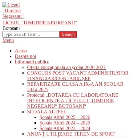
Skip
to
content
LICEUL "DIMITRIE NEGREANU"
Botoșani
Search
Primary
Menu
Navigation
Acasa
Menu
Despre noi
Informatii publice
Oferta educațională an școlar 2026 2027
CONCURS POST VACANT ADMINISTRATOR
FINANCIAR/CONTABIL ȘEF
REPARTIZARE CLASA A IX-A AN ȘCOLAR
2024-2025
Proiectul „DOTAREA CU LABORATOARE
INTELIGENTE A LICEULUI „DIMITRIE
NEGREANU” BOTOȘANI”
ȘCOALA ALTFEL
Școala Altfel 2025 – 2026
Școala Altfel 2024 – 2025
Școala Altfel 2023 – 2024
ANUNȚ UTILIZARE TEREN DE SPORT