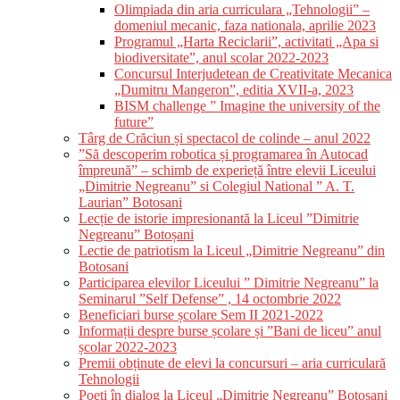
Olimpiada din aria curriculara „Tehnologii” –
domeniul mecanic, faza nationala, aprilie 2023
Programul „Harta Reciclarii”, activitati „Apa si
biodiversitate”, anul scolar 2022-2023
Concursul Interjudetean de Creativitate Mecanica
„Dumitru Mangeron”, editia XVII-a, 2023
BISM challenge ” Imagine the university of the
future”
Târg de Crăciun și spectacol de colinde – anul 2022
”Să descoperim robotica și programarea în Autocad
împreună” – schimb de experieță între elevii Liceului
„Dimitrie Negreanu” si Colegiul National ” A. T.
Laurian” Botosani
Lecție de istorie impresionantă la Liceul ”Dimitrie
Negreanu” Botoșani
Lectie de patriotism la Liceul „Dimitrie Negreanu” din
Botosani
Participarea elevilor Liceului ” Dimitrie Negreanu” la
Seminarul ”Self Defense” , 14 octombrie 2022
Beneficiari burse școlare Sem II 2021-2022
Informații despre burse școlare și ”Bani de liceu” anul
școlar 2022-2023
Premii obținute de elevi la concursuri – aria curriculară
Tehnologii
Poeți în dialog la Liceul „Dimitrie Negreanu” Botoșani