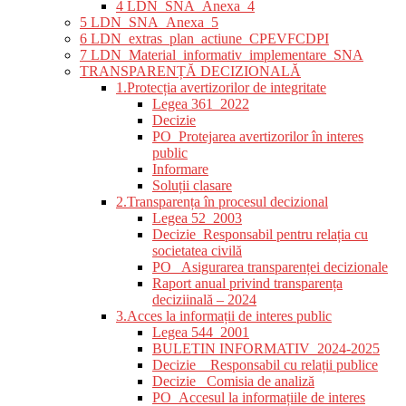
4 LDN_SNA_Anexa_4
5 LDN_SNA_Anexa_5
6 LDN_extras_plan_actiune_CPEVFCDPI
7 LDN_Material_informativ_implementare_SNA
TRANSPARENȚĂ DECIZIONALĂ
1.Protecția avertizorilor de integritate
Legea 361_2022
Decizie
PO_Protejarea avertizorilor în interes
public
Informare
Soluții clasare
2.Transparența în procesul decizional
Legea 52_2003
Decizie_Responsabil pentru relația cu
societatea civilă
PO_ Asigurarea transparenței decizionale
Raport anual privind transparența
deciziinală – 2024
3.Acces la informații de interes public
Legea 544_2001
BULETIN INFORMATIV_2024-2025
Decizie _ Responsabil cu relații publice
Decizie_ Comisia de analiză
PO_Accesul la informațiile de interes