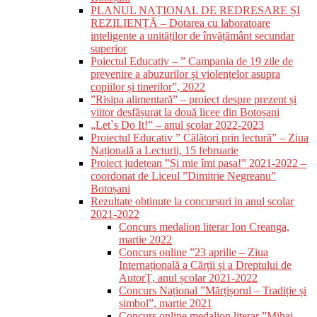
PLANUL NAȚIONAL DE REDRESARE ȘI
REZILIENȚĂ – Dotarea cu laboratoare
inteligente a unităților de învățământ secundar
superior
Poiectul Educativ – ” Campania de 19 zile de
prevenire a abuzurilor și violențelor asupra
copiilor și tinerilor”, 2022
”Risipa alimentară” – proiect despre prezent și
viitor desfășurat la două licee din Botoșani
„Let`s Do It!” – anul școlar 2022-2023
Proiectul Educativ ” Călători prin lectură” – Ziua
Națională a Lecturii, 15 februarie
Proiect județean ”Și mie îmi pasa!” 2021-2022 –
coordonat de Liceul ”Dimitrie Negreanu”
Botoșani
Rezultate obtinute la concursuri in anul scolar
2021-2022
Concurs medalion literar Ion Creanga,
martie 2022
Concurs online ”23 aprilie – Ziua
Internațională a Cărții și a Dreptului de
AutorȚ, anul școlar 2021-2022
Concurs Național ”Mărțișorul – Tradiție și
simbol”, martie 2021
Concurs online medalion literar ”Mihai