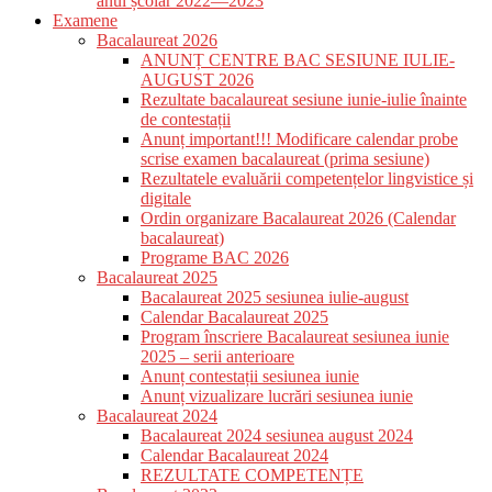
anul școlar 2022—2023
Examene
Bacalaureat 2026
ANUNȚ CENTRE BAC SESIUNE IULIE-
AUGUST 2026
Rezultate bacalaureat sesiune iunie-iulie înainte
de contestații
Anunț important!!! Modificare calendar probe
scrise examen bacalaureat (prima sesiune)
Rezultatele evaluării competențelor lingvistice și
digitale
Ordin organizare Bacalaureat 2026 (Calendar
bacalaureat)
Programe BAC 2026
Bacalaureat 2025
Bacalaureat 2025 sesiunea iulie-august
Calendar Bacalaureat 2025
Program înscriere Bacalaureat sesiunea iunie
2025 – serii anterioare
Anunț contestații sesiunea iunie
Anunț vizualizare lucrări sesiunea iunie
Bacalaureat 2024
Bacalaureat 2024 sesiunea august 2024
Calendar Bacalaureat 2024
REZULTATE COMPETENȚE