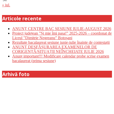
« iul.
Articole recente
ANUNȚ CENTRE BAC SESIUNE IULIE-AUGUST 2026
Proiect județean ”Și mie îmi pasa!” 2025-2026 – coordonat de
Liceul ”Dimitrie Negreanu” Botoșani
Rezultate bacalaureat sesiune iunie-iulie înainte de contestații
ANUNȚ DESFĂȘURAREA EXAMENELOR DE
CORIGENȚĂ/SITUAȚII NEÎNCHEIATE IULIE 2026
Anunț important!!! Modificare calendar probe scrise examen
bacalaureat (prima sesiune)
Arhivă foto