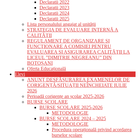
Declaratii 2022
Declaratii 2023
Declaratii 2024
Declaratii 2025
Lista personalului angajat al unității
STRATEGIA DE EVALUARE INTERNĂ A
CALITĂŢII
REGULAMENT DE ORGANIZARE ŞI
FUNCŢIONARE A COMISIEI PENTRU
EVALUAREA ŞI ASIGURAREA CALITĂŢII LA
LICEUL ”DIMITRIE NEGREANU” DIN
BOTOȘANI
Oferta Educațională
Elevi
ANUNȚ DESFĂȘURAREA EXAMENELOR DE
CORIGENȚĂ/SITUAȚII NEÎNCHEIATE IULIE
2026
Perioadă corigențe an școlar 2025-2026
BURSE ȘCOLARE
BURSE ȘCOLARE 2025-2026
METODOLOGIE
BURSE ȘCOLARE 2024 – 2025
METODOLOGIE
Procedura operațională privind acordarea
burselor școlare