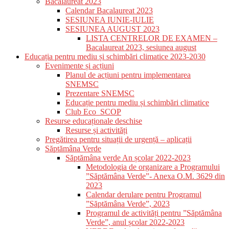
Bacalaureat 2023
Calendar Bacalaureat 2023
SESIUNEA IUNIE-IULIE
SESIUNEA AUGUST 2023
LISTA CENTRELOR DE EXAMEN –
Bacalaureat 2023, sesiunea august
Educația pentru mediu și schimbări climatice 2023-2030
Evenimente și acțiuni
Planul de acțiuni pentru implementarea
SNEMSC
Prezentare SNEMSC
Educație pentru mediu și schimbări climatice
Club Eco_SCOP
Resurse educaționale deschise
Resurse și activități
Pregătirea pentru situații de urgență – aplicații
Săptămâna Verde
Săptămâna verde An școlar 2022-2023
Metodologia de organizare a Programului
”Săptămâna Verde”- Anexa O.M. 3629 din
2023
Calendar derulare pentru Programul
”Săptămâna Verde”, 2023
Programul de activități pentru ”Săptămâna
Verde”, anul școlar 2022-2023