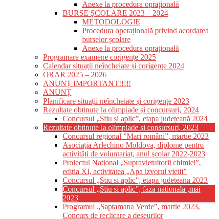
Anexe la procedura oprațională
BURSE ȘCOLARE 2023 – 2024
METODOLOGIE
Procedura operațională privind acordarea
burselor școlare
Anexe la procedura oprațională
Programare examene corigențe 2025
Calendar situații neîncheiate și corigențe 2024
ORAR 2025 – 2026
ANUNȚ IMPORTANT!!!!!
ANUNȚ
Planificare situații neîncheiate și corigențe 2023
Rezultate obținute la olimpiade și concursuri, 2024
Concursul „Știu și aplic”, etapa județeană 2024
Rezultate obtinute la olimpiade si consursuri, 2023
Concursul regional ”Mari români”, martie 2023
Asociația Arlechino Moldova, diplome pentru
activități de voluntariat, anul școlar 2022-2023
Proiectul National „Supravietuitorii chimiei”,
editia XI, activitatea „Apa izvorul vietii”
Concursul „Stiu si aplic”, etapa judeteana 2023
Concursul „Stiu si aplic”, faza nationala ,mai
2023
Programul „Saptamana Verde”, martie 2023,
Concurs de reclicare a deseurilor