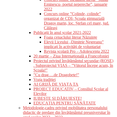
Eminescu- poetul nepereche”, ianuarie
2022
Concurs online ”Colinde, colinde”
organizat de CDI- Școala gimnazială
Dragoș marin, loc. Ștefan cel mare, jud.
Călărași
Publicații în anul școlar 2021-2022
Foaia cenaclului literar Năzuințe
Elevii Liceului „Dimitrie Negreanu”
implicați în activități de voluntariat
Revista școlară Pro – Adolescența 2022
20 martie – Ziua Internațională a Francofoniei
Proiectul privind învățământul secundar (ROSE)
. Subproiectul VIAS – ”Viitorul Începe acum, în
Școala!”
”Cu drag….de Dragobete!”
Vraja tradiției
AI GRIJĂ DE VIAȚA TA
PROIECT EDUCATIV – Consiliul Școlar al
Elevilor
IUBEŞTE ŞI DĂRUIEŞTE!
EDUCAŢIA PENTRU SĂNĂTATE
Metodologie-cadru privind mobilitatea personalului
didactic de predare din învățământul preuniversitar în