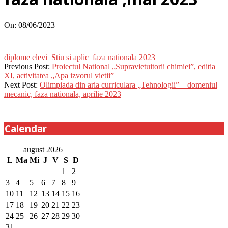
On:
08/06/2023
diplome elevi_Stiu si aplic_faza nationala 2023
2023-
Previous Post:
Proiectul National „Supravietuitorii chimiei”, editia
06-
XI, activitatea „Apa izvorul vietii”
08
Next Post:
Olimpiada din aria curriculara „Tehnologii” – domeniul
mecanic, faza nationala, aprilie 2023
Calendar
august 2026
L
Ma
Mi
J
V
S
D
1
2
3
4
5
6
7
8
9
10
11
12
13
14
15
16
17
18
19
20
21
22
23
24
25
26
27
28
29
30
31