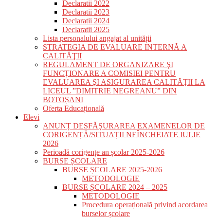
Declaratii 2022
Declaratii 2023
Declaratii 2024
Declaratii 2025
Lista personalului angajat al unității
STRATEGIA DE EVALUARE INTERNĂ A
CALITĂŢII
REGULAMENT DE ORGANIZARE ŞI
FUNCŢIONARE A COMISIEI PENTRU
EVALUAREA ŞI ASIGURAREA CALITĂŢII LA
LICEUL ”DIMITRIE NEGREANU” DIN
BOTOȘANI
Oferta Educațională
Elevi
ANUNȚ DESFĂȘURAREA EXAMENELOR DE
CORIGENȚĂ/SITUAȚII NEÎNCHEIATE IULIE
2026
Perioadă corigențe an școlar 2025-2026
BURSE ȘCOLARE
BURSE ȘCOLARE 2025-2026
METODOLOGIE
BURSE ȘCOLARE 2024 – 2025
METODOLOGIE
Procedura operațională privind acordarea
burselor școlare