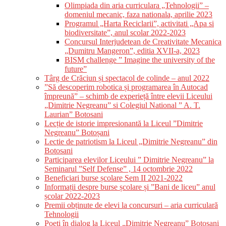
Olimpiada din aria curriculara „Tehnologii” –
domeniul mecanic, faza nationala, aprilie 2023
Programul „Harta Reciclarii”, activitati „Apa si
biodiversitate”, anul scolar 2022-2023
Concursul Interjudetean de Creativitate Mecanica
„Dumitru Mangeron”, editia XVII-a, 2023
BISM challenge ” Imagine the university of the
future”
Târg de Crăciun și spectacol de colinde – anul 2022
”Să descoperim robotica și programarea în Autocad
împreună” – schimb de experieță între elevii Liceului
„Dimitrie Negreanu” si Colegiul National ” A. T.
Laurian” Botosani
Lecție de istorie impresionantă la Liceul ”Dimitrie
Negreanu” Botoșani
Lectie de patriotism la Liceul „Dimitrie Negreanu” din
Botosani
Participarea elevilor Liceului ” Dimitrie Negreanu” la
Seminarul ”Self Defense” , 14 octombrie 2022
Beneficiari burse școlare Sem II 2021-2022
Informații despre burse școlare și ”Bani de liceu” anul
școlar 2022-2023
Premii obținute de elevi la concursuri – aria curriculară
Tehnologii
Poeți în dialog la Liceul „Dimitrie Negreanu” Botoșani