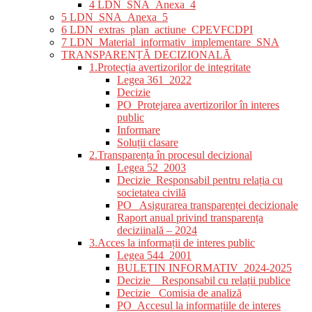
4 LDN_SNA_Anexa_4
5 LDN_SNA_Anexa_5
6 LDN_extras_plan_actiune_CPEVFCDPI
7 LDN_Material_informativ_implementare_SNA
TRANSPARENȚĂ DECIZIONALĂ
1.Protecția avertizorilor de integritate
Legea 361_2022
Decizie
PO_Protejarea avertizorilor în interes
public
Informare
Soluții clasare
2.Transparența în procesul decizional
Legea 52_2003
Decizie_Responsabil pentru relația cu
societatea civilă
PO_ Asigurarea transparenței decizionale
Raport anual privind transparența
deciziinală – 2024
3.Acces la informații de interes public
Legea 544_2001
BULETIN INFORMATIV_2024-2025
Decizie _ Responsabil cu relații publice
Decizie_ Comisia de analiză
PO_Accesul la informațiile de interes