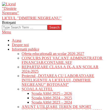
Skip
to
content
LICEUL "DIMITRIE NEGREANU"
Botoșani
Search
Primary
Menu
Navigation
Acasa
Menu
Despre noi
Informatii publice
Oferta educațională an școlar 2026 2027
CONCURS POST VACANT ADMINISTRATOR
FINANCIAR/CONTABIL ȘEF
REPARTIZARE CLASA A IX-A AN ȘCOLAR
2024-2025
Proiectul „DOTAREA CU LABORATOARE
INTELIGENTE A LICEULUI „DIMITRIE
NEGREANU” BOTOȘANI”
ȘCOALA ALTFEL
Școala Altfel 2025 – 2026
Școala Altfel 2024 – 2025
Școala Altfel 2023 – 2024
ANUNȚ UTILIZARE TEREN DE SPORT