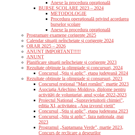
Anexe la procedura oprațională
BURSE ȘCOLARE 2023 – 2024
METODOLOGIE
Procedura operațională privind acordarea
burselor școlare
Anexe la procedura oprațională
Programare examene corigențe 2025
Calendar situații neîncheiate și corigențe 2024
ORAR 2025 – 2026
ANUNȚ IMPORTANT!!!!!
ANUNȚ
Planificare situații neîncheiate și corigențe 2023
Rezultate obținute la olimpiade și concursuri, 2024
Concursul „Știu și aplic”, etapa județeană 2024
Rezultate obtinute la olimpiade si consursuri, 2023
Concursul regional ”Mari români”, martie 2023
Asociația Arlechino Moldova, diplome pentru
activități de voluntariat, anul școlar 2022-2023
Proiectul National „Supravietuitorii chimiei”,
editia XI, activitatea „Apa izvorul vietii”
Concursul „Stiu si aplic”, etapa judeteana 2023
Concursul „Stiu si aplic”, faza nationala ,mai
2023
Programul „Saptamana Verde”, martie 2023,
Concurs de reclicare a deseurilor