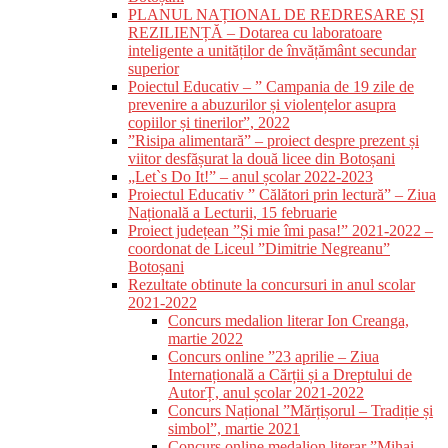
PLANUL NAȚIONAL DE REDRESARE ȘI
REZILIENȚĂ – Dotarea cu laboratoare
inteligente a unităților de învățământ secundar
superior
Poiectul Educativ – ” Campania de 19 zile de
prevenire a abuzurilor și violențelor asupra
copiilor și tinerilor”, 2022
”Risipa alimentară” – proiect despre prezent și
viitor desfășurat la două licee din Botoșani
„Let`s Do It!” – anul școlar 2022-2023
Proiectul Educativ ” Călători prin lectură” – Ziua
Națională a Lecturii, 15 februarie
Proiect județean ”Și mie îmi pasa!” 2021-2022 –
coordonat de Liceul ”Dimitrie Negreanu”
Botoșani
Rezultate obtinute la concursuri in anul scolar
2021-2022
Concurs medalion literar Ion Creanga,
martie 2022
Concurs online ”23 aprilie – Ziua
Internațională a Cărții și a Dreptului de
AutorȚ, anul școlar 2021-2022
Concurs Național ”Mărțișorul – Tradiție și
simbol”, martie 2021
Concurs online medalion literar ”Mihai