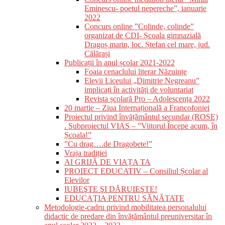
Eminescu- poetul nepereche”, ianuarie
2022
Concurs online ”Colinde, colinde”
organizat de CDI- Școala gimnazială
Dragoș marin, loc. Ștefan cel mare, jud.
Călărași
Publicații în anul școlar 2021-2022
Foaia cenaclului literar Năzuințe
Elevii Liceului „Dimitrie Negreanu”
implicați în activități de voluntariat
Revista școlară Pro – Adolescența 2022
20 martie – Ziua Internațională a Francofoniei
Proiectul privind învățământul secundar (ROSE)
. Subproiectul VIAS – ”Viitorul Începe acum, în
Școala!”
”Cu drag….de Dragobete!”
Vraja tradiției
AI GRIJĂ DE VIAȚA TA
PROIECT EDUCATIV – Consiliul Școlar al
Elevilor
IUBEŞTE ŞI DĂRUIEŞTE!
EDUCAŢIA PENTRU SĂNĂTATE
Metodologie-cadru privind mobilitatea personalului
didactic de predare din învățământul preuniversitar în