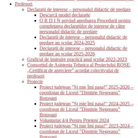
Profesori
Declarații de interese – personalul didactic de predare
Descarcă model declarație
O R D I N privind aprobarea Procedurii pentru
completarea declarațiilor de interese de către
personalul didactic de predare
Declarații de interese – personalul didactic de
predare an școlar 2024-2025
Declarații de interese – personalul didactic de
predare an școlar 2025-2026
Graficul de instruire practică anul școlar 2022-2023
Consortiul de Asistenta Tehnica al Proiectului ROSE,
„Certificat de apreciere” acordat colectivului de
profesori
Proiecte
Proiect județean ”Și mie îmi pasa!” 2025-2026 –
coordonat de Liceul ”Dimitrie Negreanu”
Botoșani
Proiect județean ”Și mie îmi pasa!” 2024-2025 –
coordonat de Liceul ”Dimitrie Negreanu”
Botoșani
Voluntariat 4/4 Pentru Prieteni 2024
Proiect județean ”Și mie îmi pasa!” 2023-2024 –
coordonat de Liceul ”Dimitrie Negreanu”
Botoșani