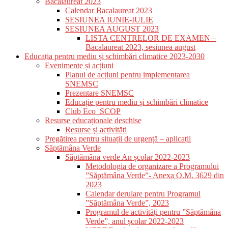
Bacalaureat 2023
Calendar Bacalaureat 2023
SESIUNEA IUNIE-IULIE
SESIUNEA AUGUST 2023
LISTA CENTRELOR DE EXAMEN –
Bacalaureat 2023, sesiunea august
Educația pentru mediu și schimbări climatice 2023-2030
Evenimente și acțiuni
Planul de acțiuni pentru implementarea
SNEMSC
Prezentare SNEMSC
Educație pentru mediu și schimbări climatice
Club Eco_SCOP
Resurse educaționale deschise
Resurse și activități
Pregătirea pentru situații de urgență – aplicații
Săptămâna Verde
Săptămâna verde An școlar 2022-2023
Metodologia de organizare a Programului
”Săptămâna Verde”- Anexa O.M. 3629 din
2023
Calendar derulare pentru Programul
”Săptămâna Verde”, 2023
Programul de activități pentru ”Săptămâna
Verde”, anul școlar 2022-2023