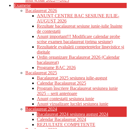
anul școlar 2022—2023
Examene
Bacalaureat 2026
ANUNȚ CENTRE BAC SESIUNE IULIE-
AUGUST 2026
Rezultate bacalaureat sesiune iunie-iulie înainte
de contestații
Anunț important!!! Modificare calendar probe
scrise examen bacalaureat (prima sesiune)
Rezultatele evaluării competențelor lingvistice și
digitale
Ordin organizare Bacalaureat 2026 (Calendar
bacalaureat)
Programe BAC 2026
Bacalaureat 2025
Bacalaureat 2025 sesiunea iulie-august
Calendar Bacalaureat 2025
Program înscriere Bacalaureat sesiunea iunie
2025 – serii anterioare
Anunț contestații sesiunea iunie
Anunț vizualizare lucrări sesiunea iunie
Bacalaureat 2024
Bacalaureat 2024 sesiunea august 2024
Calendar Bacalaureat 2024
REZULTATE COMPETENȚE