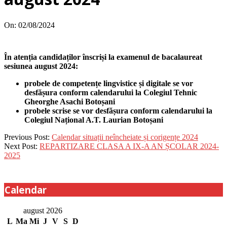
On:
02/08/2024
În atenția candidaților înscriși la examenul de bacalaureat
sesiunea august 2024:
probele de competențe lingvistice și digitale se vor
desfășura conform calendarului la Colegiul Tehnic
Gheorghe Asachi Botoșani
probele scrise se vor desfășura conform calendarului la
Colegiul Național A.T. Laurian Botoșani
2024-
Previous Post:
Calendar situații neîncheiate și corigențe 2024
08-
Next Post:
REPARTIZARE CLASA A IX-A AN ȘCOLAR 2024-
02
2025
Calendar
august 2026
L
Ma
Mi
J
V
S
D