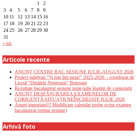
1
2
3
4
5
6
7
8
9
10
11
12
13
14
15
16
17
18
19
20
21
22
23
24
25
26
27
28
29
30
31
« iul.
Articole recente
ANUNȚ CENTRE BAC SESIUNE IULIE-AUGUST 2026
Proiect județean ”Și mie îmi pasa!” 2025-2026 – coordonat de
Liceul ”Dimitrie Negreanu” Botoșani
Rezultate bacalaureat sesiune iunie-iulie înainte de contestații
ANUNȚ DESFĂȘURAREA EXAMENELOR DE
CORIGENȚĂ/SITUAȚII NEÎNCHEIATE IULIE 2026
Anunț important!!! Modificare calendar probe scrise examen
bacalaureat (prima sesiune)
Arhivă foto