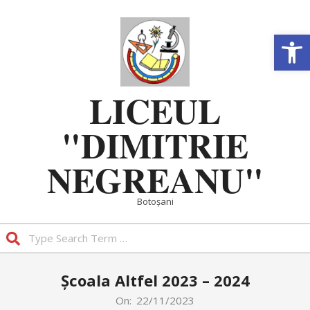
Skip
to
Deschide b
content
LICEUL
"DIMITRIE
NEGREANU"
Botoșani
Search
Primary
Școala Altfel 2023 – 2024
Navigation
Menu
On:
22/11/2023