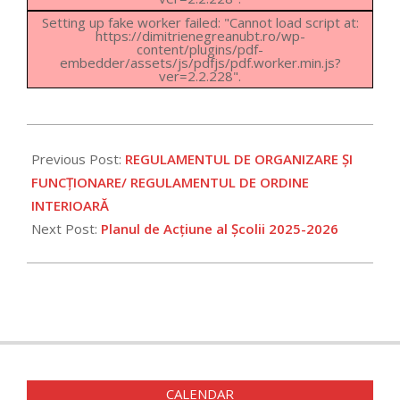
Setting up fake worker failed: "Cannot load script at:
https://dimitrienegreanubt.ro/wp-
content/plugins/pdf-
embedder/assets/js/pdfjs/pdf.worker.min.js?
ver=2.2.228".
2023-
11-
Previous Post:
REGULAMENTUL DE ORGANIZARE ȘI
22
FUNCŢIONARE/ REGULAMENTUL DE ORDINE
INTERIOARĂ
Next Post:
Planul de Acțiune al Școlii 2025-2026
CALENDAR