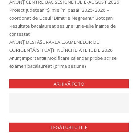
ANUNȚ CENTRE BAC SESIUNE IULIE-AUGUST 2026
Proiect județean ”Și mie îmi pasa!” 2025-2026 –
coordonat de Liceul ”Dimitrie Negreanu” Botoșani
Rezultate bacalaureat sesiune iunie-iulie înainte de
contestații
ANUNȚ DESFĂȘURAREA EXAMENELOR DE
CORIGENȚĂ/SITUAȚII NEÎNCHEIATE IULIE 2026
Anunț important!!! Modificare calendar probe scrise
examen bacalaureat (prima sesiune)
ARHIVĂ FOTO
LEGĂTURI UTILE