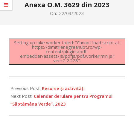
Anexa O.M. 3629 din 2023
On:
22/03/2023
Setting up fake worker failed: "Cannot load script at:
https://dimitrienegreanubt.ro/wp-
content/plugins/pdf-
embedder/assets/js/pdfjs/pdf.worker.min.js?
ver=2.2.228".
2023-
03-
Previous Post:
Resurse și activități
22
Next Post:
Calendar derulare pentru Programul
”Săptămâna Verde”, 2023