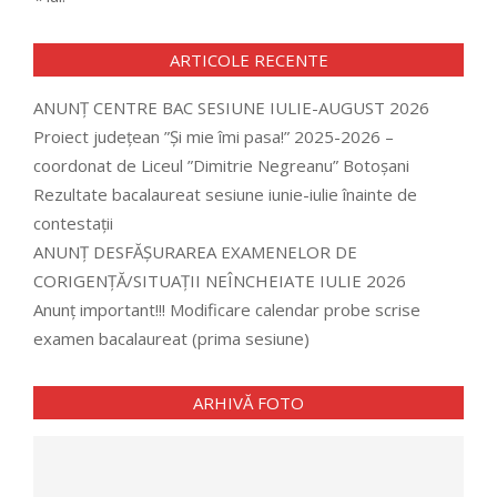
ARTICOLE RECENTE
ANUNȚ CENTRE BAC SESIUNE IULIE-AUGUST 2026
Proiect județean ”Și mie îmi pasa!” 2025-2026 –
coordonat de Liceul ”Dimitrie Negreanu” Botoșani
Rezultate bacalaureat sesiune iunie-iulie înainte de
contestații
ANUNȚ DESFĂȘURAREA EXAMENELOR DE
CORIGENȚĂ/SITUAȚII NEÎNCHEIATE IULIE 2026
Anunț important!!! Modificare calendar probe scrise
examen bacalaureat (prima sesiune)
ARHIVĂ FOTO