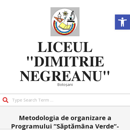
Skip
to
Deschide b
content
LICEUL
"DIMITRIE
NEGREANU"
Botoșani
Search
Primary
Metodologia de organizare a
Navigation
Programului ”Săptămâna Verde”-
Menu