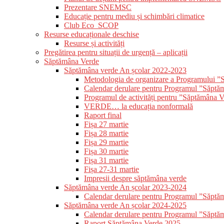
Prezentare SNEMSC
Educație pentru mediu și schimbări climatice
Club Eco_SCOP
Resurse educaționale deschise
Resurse și activități
Pregătirea pentru situații de urgență – aplicații
Săptămâna Verde
Săptămâna verde An școlar 2022-2023
Metodologia de organizare a Programului 
Calendar derulare pentru Programul ”Săptă
Programul de activități pentru ”Săptămâna 
VERDE… la educația nonformală
Raport final
Fișa 27 martie
Fișa 28 martie
Fișa 29 martie
Fișa 30 martie
Fișa 31 martie
Fișa 27-31 martie
Impresii despre săptămâna verde
Săptămâna verde An școlar 2023-2024
Calendar derulare pentru Programul ”Săptă
Săptămâna verde An școlar 2024-2025
Calendar derulare pentru Programul ”Săptă
Raport Săptămâna Verde 2025