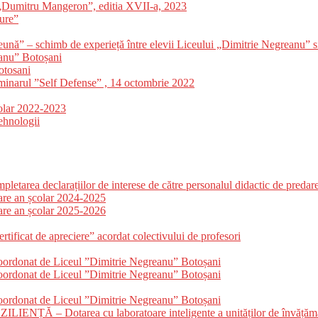
 „Dumitru Mangeron”, editia XVII-a, 2023
ture”
ună” – schimb de experieță între elevii Liceului „Dimitrie Negreanu” s
eanu” Botoșani
otosani
eminarul ”Self Defense” , 14 octombrie 2022
colar 2022-2023
Tehnologii
etarea declarațiilor de interese de către personalul didactic de predar
dare an școlar 2024-2025
dare an școlar 2025-2026
tificat de apreciere” acordat colectivului de profesori
coordonat de Liceul ”Dimitrie Negreanu” Botoșani
coordonat de Liceul ”Dimitrie Negreanu” Botoșani
coordonat de Liceul ”Dimitrie Negreanu” Botoșani
 Dotarea cu laboratoare inteligente a unităților de învățămân