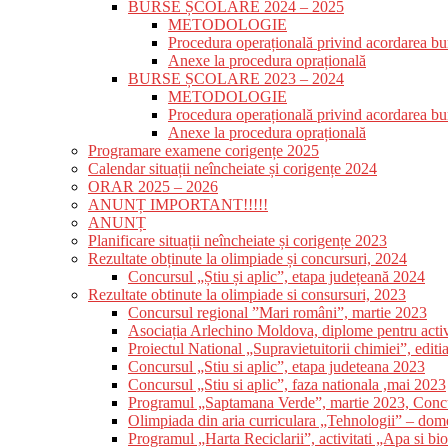
BURSE ȘCOLARE 2024 – 2025
METODOLOGIE
Procedura operațională privind acordarea bur
Anexe la procedura oprațională
BURSE ȘCOLARE 2023 – 2024
METODOLOGIE
Procedura operațională privind acordarea bur
Anexe la procedura oprațională
Programare examene corigențe 2025
Calendar situații neîncheiate și corigențe 2024
ORAR 2025 – 2026
ANUNȚ IMPORTANT!!!!!
ANUNȚ
Planificare situații neîncheiate și corigențe 2023
Rezultate obținute la olimpiade și concursuri, 2024
Concursul „Știu și aplic”, etapa județeană 2024
Rezultate obtinute la olimpiade si consursuri, 2023
Concursul regional ”Mari români”, martie 2023
Asociația Arlechino Moldova, diplome pentru activi
Proiectul National „Supravietuitorii chimiei”, editia
Concursul „Stiu si aplic”, etapa judeteana 2023
Concursul „Stiu si aplic”, faza nationala ,mai 2023
Programul „Saptamana Verde”, martie 2023, Concur
Olimpiada din aria curriculara „Tehnologii” – dome
Programul „Harta Reciclarii”, activitati „Apa si bi