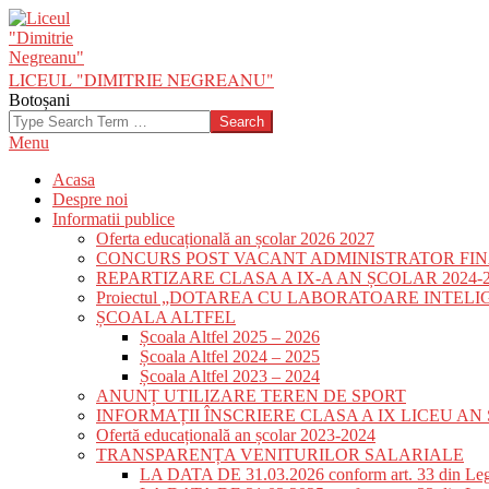
Skip
to
content
LICEUL "DIMITRIE NEGREANU"
Botoșani
Search
Primary
Menu
Navigation
Acasa
Menu
Despre noi
Informatii publice
Oferta educațională an școlar 2026 2027
CONCURS POST VACANT ADMINISTRATOR FIN
REPARTIZARE CLASA A IX-A AN ȘCOLAR 2024-2
Proiectul „DOTAREA CU LABORATOARE INTEL
ȘCOALA ALTFEL
Școala Altfel 2025 – 2026
Școala Altfel 2024 – 2025
Școala Altfel 2023 – 2024
ANUNȚ UTILIZARE TEREN DE SPORT
INFORMAȚII ÎNSCRIERE CLASA A IX LICEU AN 
Ofertă educațională an școlar 2023-2024
TRANSPARENȚA VENITURILOR SALARIALE
LA DATA DE 31.03.2026 conform art. 33 din Le