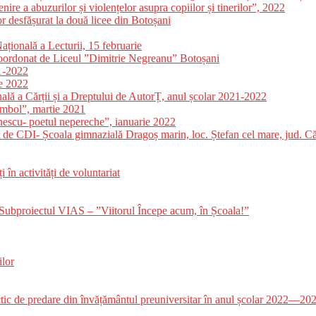
re a abuzurilor și violențelor asupra copiilor și tinerilor”, 2022
or desfășurat la două licee din Botoșani
ațională a Lecturii, 15 februarie
coordonat de Liceul ”Dimitrie Negreanu” Botoșani
21-2022
ie 2022
nală a Cărții și a Dreptului de AutorȚ, anul școlar 2021-2022
simbol”, martie 2021
nescu- poetul nepereche”, ianuarie 2022
 de CDI- Școala gimnazială Dragoș marin, loc. Ștefan cel mare, jud. Că
în activități de voluntariat
 Subproiectul VIAS – ”Viitorul Începe acum, în Școala!”
lor
ctic de predare din învățământul preuniversitar în anul școlar 2022—20