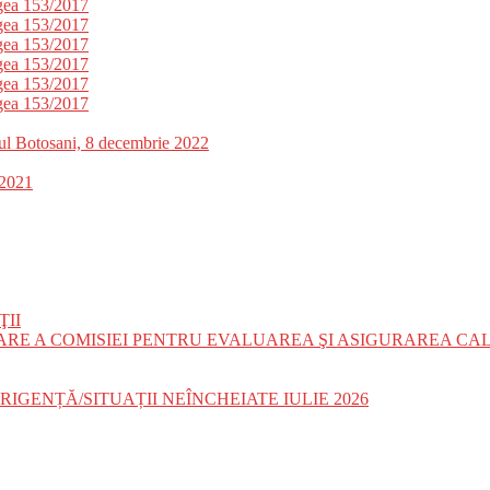
gea 153/2017
gea 153/2017
gea 153/2017
gea 153/2017
gea 153/2017
gea 153/2017
etul Botosani, 8 decembrie 2022
.2021
ŢII
E A COMISIEI PENTRU EVALUAREA ŞI ASIGURAREA CALI
ENȚĂ/SITUAȚII NEÎNCHEIATE IULIE 2026