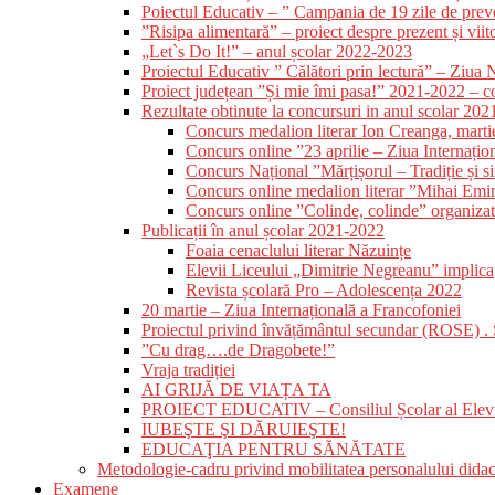
Poiectul Educativ – ” Campania de 19 zile de preveni
”Risipa alimentară” – proiect despre prezent și viit
„Let`s Do It!” – anul școlar 2022-2023
Proiectul Educativ ” Călători prin lectură” – Ziua N
Proiect județean ”Și mie îmi pasa!” 2021-2022 – 
Rezultate obtinute la concursuri in anul scolar 20
Concurs medalion literar Ion Creanga, mart
Concurs online ”23 aprilie – Ziua Internațio
Concurs Național ”Mărțișorul – Tradiție și 
Concurs online medalion literar ”Mihai Emi
Concurs online ”Colinde, colinde” organizat
Publicații în anul școlar 2021-2022
Foaia cenaclului literar Năzuințe
Elevii Liceului „Dimitrie Negreanu” implicați 
Revista școlară Pro – Adolescența 2022
20 martie – Ziua Internațională a Francofoniei
Proiectul privind învățământul secundar (ROSE) .
”Cu drag….de Dragobete!”
Vraja tradiției
AI GRIJĂ DE VIAȚA TA
PROIECT EDUCATIV – Consiliul Școlar al Elevi
IUBEŞTE ŞI DĂRUIEŞTE!
EDUCAŢIA PENTRU SĂNĂTATE
Metodologie-cadru privind mobilitatea personalului dida
Examene