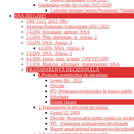
Săptămâna verde An școlar 2025-2026
Calendar derulare pentru Programul ”Săptă
SNA 2021-2025
OM_5113_2015_MO
Strategia-Nationala-Anticoruptie-2021-2025
1 LDN_Declaratie_aderare_SNA
2 LDN_Plan_integritate_si_Anexa_2
3 LDN_SNA_Anexa_3
4 LDN_SNA_Anexa_4
5 LDN_SNA_Anexa_5
6 LDN_extras_plan_actiune_CPEVFCDPI
7 LDN_Material_informativ_implementare_SNA
TRANSPARENȚĂ DECIZIONALĂ
1.Protecția avertizorilor de integritate
Legea 361_2022
Decizie
PO_Protejarea avertizorilor în interes public
Informare
Soluții clasare
2.Transparența în procesul decizional
Legea 52_2003
Decizie_Responsabil pentru relația cu societa
PO_ Asigurarea transparenței decizionale
Raport anual privind transparența deciziinal