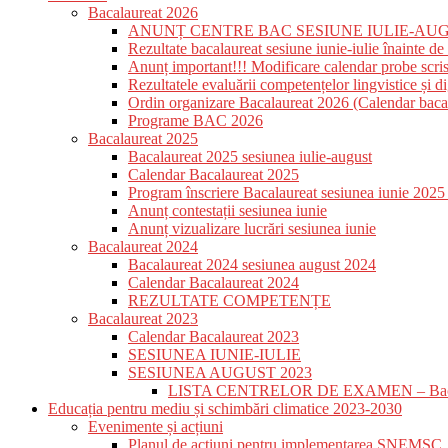
Bacalaureat 2026
ANUNȚ CENTRE BAC SESIUNE IULIE-AUG
Rezultate bacalaureat sesiune iunie-iulie înainte de 
Anunț important!!! Modificare calendar probe scri
Rezultatele evaluării competențelor lingvistice și di
Ordin organizare Bacalaureat 2026 (Calendar baca
Programe BAC 2026
Bacalaureat 2025
Bacalaureat 2025 sesiunea iulie-august
Calendar Bacalaureat 2025
Program înscriere Bacalaureat sesiunea iunie 2025 –
Anunț contestații sesiunea iunie
Anunț vizualizare lucrări sesiunea iunie
Bacalaureat 2024
Bacalaureat 2024 sesiunea august 2024
Calendar Bacalaureat 2024
REZULTATE COMPETENȚE
Bacalaureat 2023
Calendar Bacalaureat 2023
SESIUNEA IUNIE-IULIE
SESIUNEA AUGUST 2023
LISTA CENTRELOR DE EXAMEN – Bacalau
Educația pentru mediu și schimbări climatice 2023-2030
Evenimente și acțiuni
Planul de acțiuni pentru implementarea SNEMSC