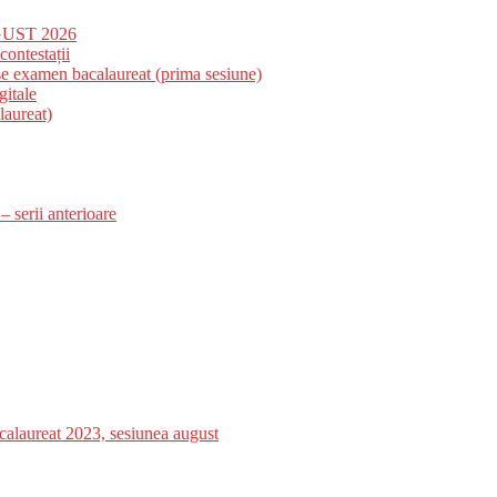
UST 2026
contestații
se examen bacalaureat (prima sesiune)
gitale
laureat)
 serii anterioare
reat 2023, sesiunea august