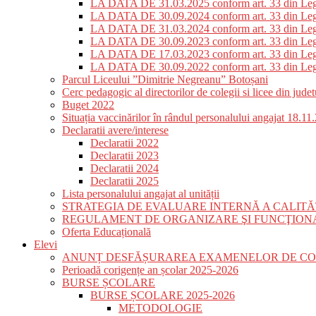
LA DATA DE 31.03.2025 conform art. 33 din Le
LA DATA DE 30.09.2024 conform art. 33 din Le
LA DATA DE 31.03.2024 conform art. 33 din Le
LA DATA DE 30.09.2023 conform art. 33 din Le
LA DATA DE 17.03.2023 conform art. 33 din Le
LA DATA DE 30.09.2022 conform art. 33 din Le
Parcul Liceului ”Dimitrie Negreanu” Botoșani
Cerc pedagogic al directorilor de colegii si licee din jud
Buget 2022
Situația vaccinărilor în rândul personalului angajat 18.11
Declaratii avere/interese
Declaratii 2022
Declaratii 2023
Declaratii 2024
Declaratii 2025
Lista personalului angajat al unității
STRATEGIA DE EVALUARE INTERNĂ A CALITĂ
REGULAMENT DE ORGANIZARE ŞI FUNCŢIONAR
Oferta Educațională
Elevi
ANUNȚ DESFĂȘURAREA EXAMENELOR DE CORIG
Perioadă corigențe an școlar 2025-2026
BURSE ȘCOLARE
BURSE ȘCOLARE 2025-2026
METODOLOGIE