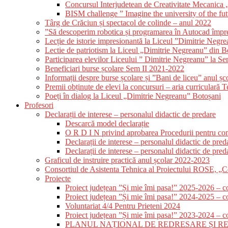
Concursul Interjudetean de Creativitate Mecanica
BISM challenge ” Imagine the university of the fu
Târg de Crăciun și spectacol de colinde – anul 2022
”Să descoperim robotica și programarea în Autocad împre
Lecție de istorie impresionantă la Liceul ”Dimitrie Negr
Lectie de patriotism la Liceul „Dimitrie Negreanu” din B
Participarea elevilor Liceului ” Dimitrie Negreanu” la S
Beneficiari burse școlare Sem II 2021-2022
Informații despre burse școlare și ”Bani de liceu” anul ș
Premii obținute de elevi la concursuri – aria curriculară 
Poeți în dialog la Liceul „Dimitrie Negreanu” Botoșani
Profesori
Declarații de interese – personalul didactic de predare
Descarcă model declarație
O R D I N privind aprobarea Procedurii pentru compl
Declarații de interese – personalul didactic de pre
Declarații de interese – personalul didactic de pre
Graficul de instruire practică anul școlar 2022-2023
Consortiul de Asistenta Tehnica al Proiectului ROSE, „Cer
Proiecte
Proiect județean ”Și mie îmi pasa!” 2025-2026 – 
Proiect județean ”Și mie îmi pasa!” 2024-2025 – 
Voluntariat 4/4 Pentru Prieteni 2024
Proiect județean ”Și mie îmi pasa!” 2023-2024 – 
PLANUL NAȚIONAL DE REDRESARE ȘI REZILIENȚĂ –