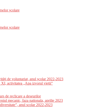
selor școlare
selor școlare
tăți de voluntariat, anul școlar 2022-2023
 XI, activitatea „Apa izvorul vietii”
s de reclicare a deseurilor
niul mecanic, faza nationala, aprilie 2023
odiversitate”, anul scolar 2022-2023