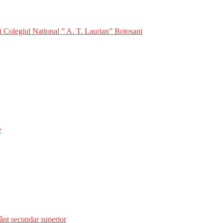
i Colegiul National ” A. T. Laurian” Botosani
e
t secundar superior