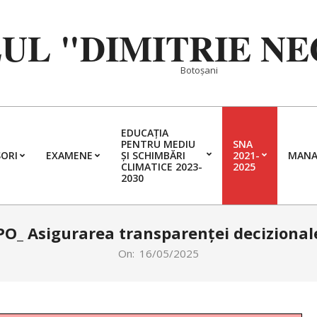
EUL "DIMITRIE N
Botoșani
EDUCAȚIA
PENTRU MEDIU
SNA
ORI
EXAMENE
ȘI SCHIMBĂRI
2021-
MANA
Primary
CLIMATICE 2023-
2025
2030
Navigation
Menu
PO_ Asigurarea transparenței decizional
On:
16/05/2025