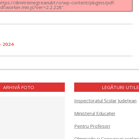
: https://dimitrienegreanubt.ro/wp-content/plugins/pdf-
f.worker.min.js?ver=2.2.228".
 – 2024
ARHIVĂ FOTO
LEGĂTURI UTIL
Inspectoratul Școlar Județean
Ministerul Educației
Pentru Profesori
Olimpiade și Concursuri școlar