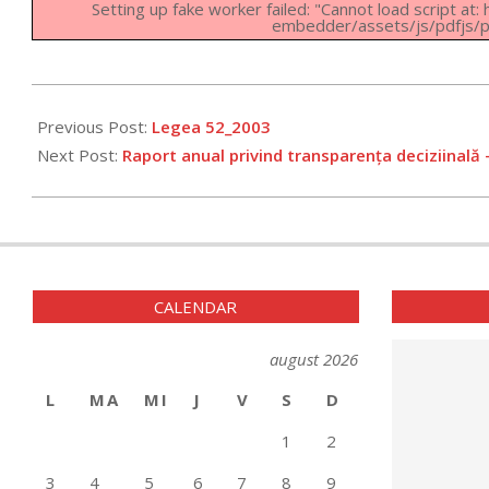
Setting up fake worker failed: "Cannot load script at
embedder/assets/js/pdfjs/pd
2025-
05-
Previous Post:
Legea 52_2003
16
Next Post:
Raport anual privind transparența deciziinală
CALENDAR
august 2026
L
MA
MI
J
V
S
D
1
2
3
4
5
6
7
8
9