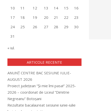
10
11
12
13
14
15
16
17
18
19
20
21
22
23
24
25
26
27
28
29
30
31
« iul.
ARTICOLE RECENTE
ANUNȚ CENTRE BAC SESIUNE IULIE-
AUGUST 2026
Proiect județean ”Și mie îmi pasa!” 2025-
2026 – coordonat de Liceul ”Dimitrie
Negreanu” Botoșani
Rezultate bacalaureat sesiune iunie-iulie