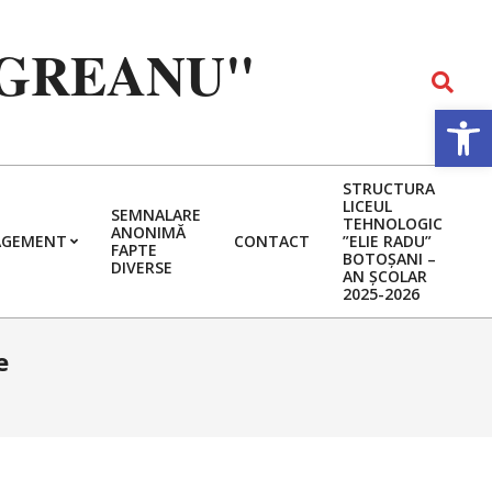
EGREANU"
Search
Deschide b
STRUCTURA
LICEUL
SEMNALARE
TEHNOLOGIC
ANONIMĂ
GEMENT
CONTACT
”ELIE RADU”
FAPTE
BOTOȘANI –
DIVERSE
AN ȘCOLAR
2025-2026
e