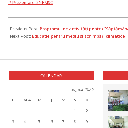
2 Prezentare-SNEMSC
2023-
03-
Previous Post:
Programul de activități pentru ”Săptămân
22
Next Post:
Educație pentru mediu și schimbări climatice
CALENDAR
august 2026
L
MA
MI
J
V
S
D
1
2
3
4
5
6
7
8
9