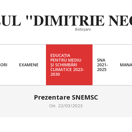
EUL "DIMITRIE N
Botoșani
EDUCAȚIA
PENTRU MEDIU
SNA
ORI
EXAMENE
ȘI SCHIMBĂRI
2021-
MANA
Primary
CLIMATICE 2023-
2025
2030
Navigation
Menu
Prezentare SNEMSC
On:
22/03/2023