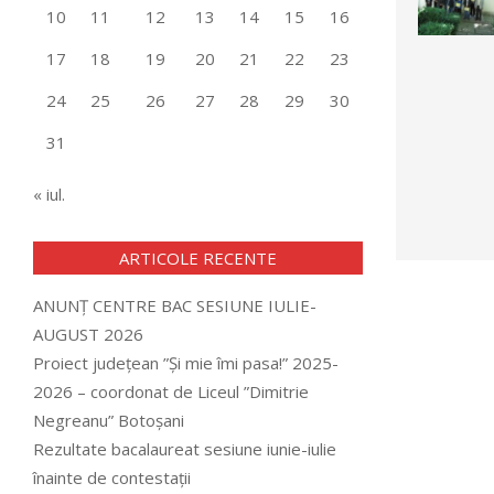
10
11
12
13
14
15
16
17
18
19
20
21
22
23
24
25
26
27
28
29
30
31
« iul.
ARTICOLE RECENTE
ANUNȚ CENTRE BAC SESIUNE IULIE-
AUGUST 2026
Proiect județean ”Și mie îmi pasa!” 2025-
2026 – coordonat de Liceul ”Dimitrie
Negreanu” Botoșani
Rezultate bacalaureat sesiune iunie-iulie
înainte de contestații