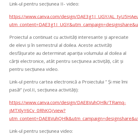
Link-ul pentru secțiunea II- video:
https://www.canva.com/design/DAE3g1I_UGY/AL_tyU5HAe
utm_content=DAE3g1I_UGY&utm_campaign=designshare&utm
Proiectul a continuat cu activități interesante și apreciate
de elevi și în semestrul al doilea. Aceste activități
desfășurate au determinat apariția volumului al doilea al
cărții electronice, atât pentru secțiunea activițăți, cât și
pentru secțiunea video.
Link-ul pentru cartea electronică a Proiectului ” Și mie îmi
pasă!” (vol.II, secțiunea activități):
https://www.canva.com/design/DAE8VuhQHlk/TRamq-
jMTXlyY6Cv_0RhKQ/view?
utm_content=DAE8VuhQHlk&utm_campaign=designshare&utm
Link-ul pentru secțiunea video: