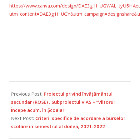
https://www.canva.com/design/DAE3g1I_UGY/AL_tyU5HAe
utm_content=DAE3g1I_UGY&utm_campaign=designshare&utm
2022-
03-
Previous Post:
Proiectul privind învățământul
10
secundar (ROSE) . Subproiectul VIAS – ”Viitorul
Începe acum, în Școala!”
Next Post:
Criterii specifice de acordare a burselor
scolare in semestrul al doilea, 2021-2022