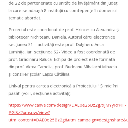
de 22 de parteneriate cu unități de învățământ din județ,
la care se adaugă 8 instituții cu comtepențe în domeniul
tematic abordat.
Proiectul este coordonat de prof. Hrincescu Alexandra și
bibliotecar Nichiteanu Daniela. Autorul cărții electronice
secțiunea S1 – activități este prof. Dulgheru Anca
Luminița, iar secțiunea S2- Video a fost coordonată de
prof. Grădinaru Raluca. Echipa de proiect este formată
din prof. Alexa Camelia, prof. Budeanu Mihalachi Mihaela
și consilier școlar Lașcu Cătălina.
Link-ul pentru cartea electronică a Proiectului ” Și mie îmi
pasă!” (vol.I, secțiunea activități):
https://www.canva.com/design/DAE0e25Bz2g/xjMYyRrPiF-
PGl8z2umspw/view?
utm_content=DAE0e25Bz2g&utm_campaign=designshare&ut