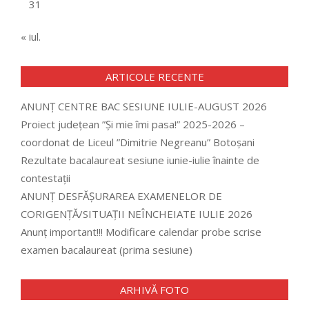
31
« iul.
ARTICOLE RECENTE
ANUNȚ CENTRE BAC SESIUNE IULIE-AUGUST 2026
Proiect județean ”Și mie îmi pasa!” 2025-2026 –
coordonat de Liceul ”Dimitrie Negreanu” Botoșani
Rezultate bacalaureat sesiune iunie-iulie înainte de
contestații
ANUNȚ DESFĂȘURAREA EXAMENELOR DE
CORIGENȚĂ/SITUAȚII NEÎNCHEIATE IULIE 2026
Anunț important!!! Modificare calendar probe scrise
examen bacalaureat (prima sesiune)
ARHIVĂ FOTO