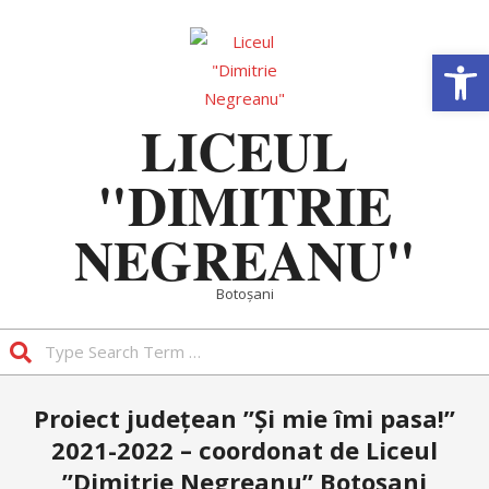
Skip
to
Deschide b
content
LICEUL
"DIMITRIE
NEGREANU"
Botoșani
Search
Primary
Proiect județean ”Și mie îmi pasa!”
Navigation
2021-2022 – coordonat de Liceul
Menu
”Dimitrie Negreanu” Botoșani