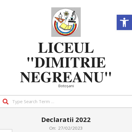
Skip
to
Deschide b
content
LICEUL
"DIMITRIE
NEGREANU"
Botoșani
Search
Primary
Declaratii 2022
Navigation
Menu
On:
27/02/2023