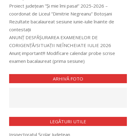
Proiect județean ”Și mie îmi pasa!” 2025-2026 –
coordonat de Liceul ”Dimitrie Negreanu” Botoșani
Rezultate bacalaureat sesiune iunie-iulie înainte de
contestații
ANUNȚ DESFĂȘURAREA EXAMENELOR DE
CORIGENȚĂ/SITUAȚII NEÎNCHEIATE IULIE 2026
Anunț important!!! Modificare calendar probe scrise
examen bacalaureat (prima sesiune)
ARHIVĂ FOTO
LEGĂTURI UTILE
Inspectoratul Școlar Județean