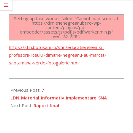
Setting up fake worker failed: "Cannot load script at:
https://dimitrienegreanubt.ro/wp-
content/plugins/pdf-
embedder/assets/js/pdfjs/pdf.worker.min.js?
ver=2.2.228".
https://stiri.botosani.ro/stiri/educatie/elevii-si-
profesorii-liceului-dimitrie-negreanu-au-marcat-
saptamana-verde-fotogalerie.html
2023-
04-
Previous Post:
7
06
LDN_Material_informativ_implementare_SNA
Next Post:
Raport final