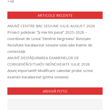
« iul.
ARTICOLE RECENTE
ANUNȚ CENTRE BAC SESIUNE IULIE-AUGUST 2026
Proiect județean ”Și mie îmi pasa!” 2025-2026 –
coordonat de Liceul ”Dimitrie Negreanu” Botoșani
Rezultate bacalaureat sesiune iunie-iulie înainte de
contestații
ANUNȚ DESFĂȘURAREA EXAMENELOR DE
CORIGENȚĂ/SITUAȚII NEÎNCHEIATE IULIE 2026
Anunț important!!! Modificare calendar probe scrise
examen bacalaureat (prima sesiune)
ARHIVĂ FOTO