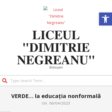
Skip
to
Deschide b
content
LICEUL
"DIMITRIE
NEGREANU"
Botoșani
Search
Primary
VERDE… la educația nonformală
Navigation
Menu
On:
06/04/2023