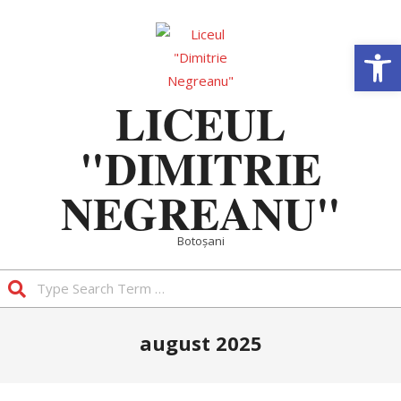
Skip
to
Deschide b
content
LICEUL
"DIMITRIE
NEGREANU"
Botoșani
Search
Primary
august 2025
Navigation
Menu