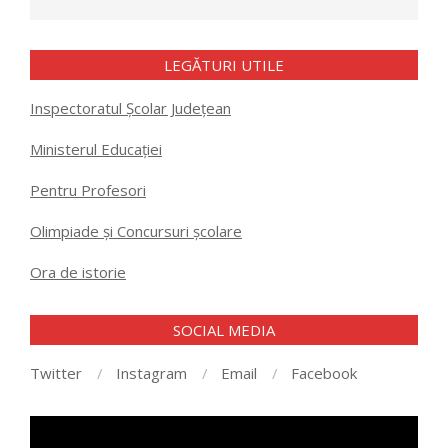
LEGĂTURI UTILE
Inspectoratul Școlar Județean
Ministerul Educației
Pentru Profesori
Olimpiade și Concursuri școlare
Ora de istorie
SOCIAL MEDIA
Twitter
Instagram
Email
Facebook
Player