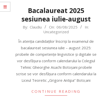
Bacalaureat 2025
sesiunea iulie-august
2025-
By:
Claudiu
On:
06/08/2025
In:
Uncategorized
08-
06
În atenția candidaților înscriși la examenul de
bacalaureat sesiunea iulie – august 2025:
probele de competențe lingvistice și digitale se
vor desfășura conform calendarului la Colegiul
Tehnic Gheorghe Asachi Botoșani probele
scrise se vor desfășura conform calendarului la
Liceul Teoretic „Grigore Antipa” Boto;ani
CONTINUE READING