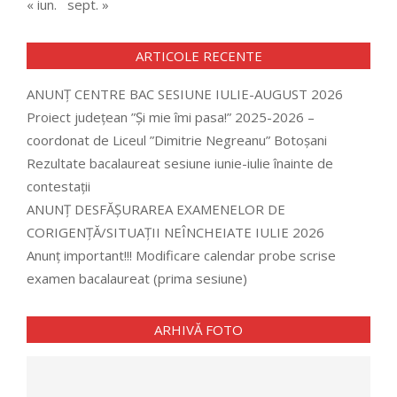
« iun.
sept. »
ARTICOLE RECENTE
ANUNȚ CENTRE BAC SESIUNE IULIE-AUGUST 2026
Proiect județean ”Și mie îmi pasa!” 2025-2026 –
coordonat de Liceul ”Dimitrie Negreanu” Botoșani
Rezultate bacalaureat sesiune iunie-iulie înainte de
contestații
ANUNȚ DESFĂȘURAREA EXAMENELOR DE
CORIGENȚĂ/SITUAȚII NEÎNCHEIATE IULIE 2026
Anunț important!!! Modificare calendar probe scrise
examen bacalaureat (prima sesiune)
ARHIVĂ FOTO