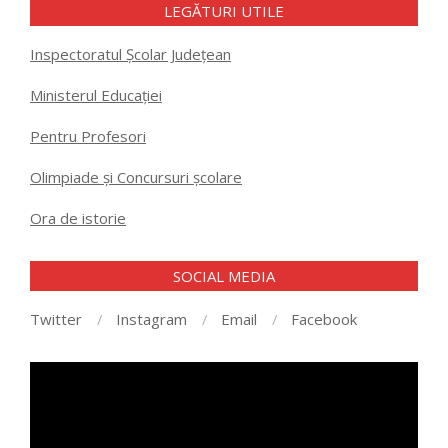
LEGĂTURI UTILE
Inspectoratul Școlar Județean
Ministerul Educației
Pentru Profesori
Olimpiade și Concursuri școlare
Ora de istorie
SOCIAL MEDIA
Twitter
Instagram
Email
Facebook
Player
video