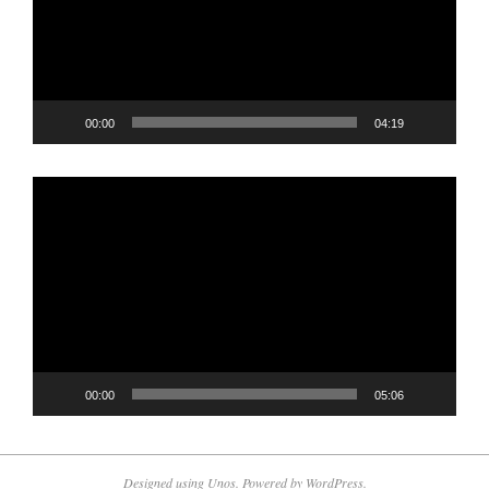
00:00
04:19
Player
video
00:00
05:06
Designed using
Unos
. Powered by
WordPress
.