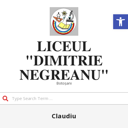
Skip
to
Deschide b
content
LICEUL
"DIMITRIE
NEGREANU"
Botoșani
Search
Primary
Claudiu
Navigation
Menu