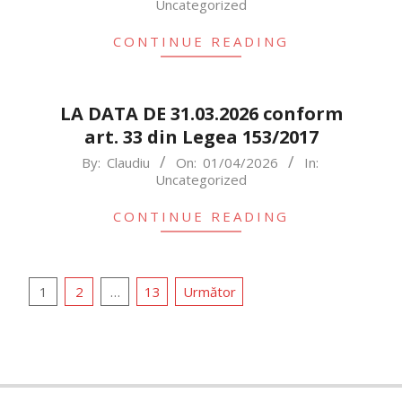
Uncategorized
05-
08
CONTINUE READING
LA DATA DE 31.03.2026 conform
art. 33 din Legea 153/2017
2026-
By:
Claudiu
On:
01/04/2026
In:
Uncategorized
04-
01
CONTINUE READING
Paginație
1
2
…
13
Următor
articole