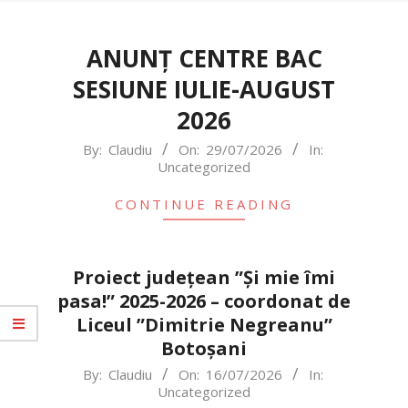
ANUNȚ CENTRE BAC
SESIUNE IULIE-AUGUST
2026
2026-
By:
Claudiu
On:
29/07/2026
In:
Uncategorized
07-
29
CONTINUE READING
Proiect județean ”Și mie îmi
pasa!” 2025-2026 – coordonat de
Liceul ”Dimitrie Negreanu”
Botoșani
2026-
By:
Claudiu
On:
16/07/2026
In:
Uncategorized
07-